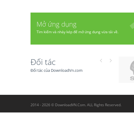
Mở ứng dụng
Tìm kiếm và nháy kép để mở ứng dụng vừa tải về.
Đối tác
Đối tác của DownloadVn.com
2014 - 2026 © DownloadVN.Com. ALL Rights Reserved.