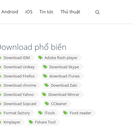
Android
iOS
Tin tức
Thủ thuật
ownload phổ biến
Download IDM
Adobe flash player
Download Unikey
Download Skype
Download Firefox
download iTunes
Download chrome
Download Zalo
Download Yahoo
Download Winrar
Download Sopcast
CCleaner
Format factory
iTools
Foxit reader
Kmplayer
Fshare Tool