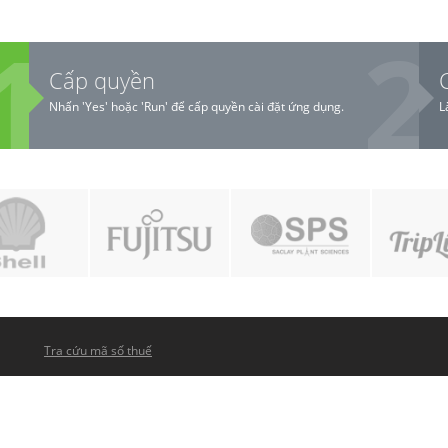
Cấp quyền
Nhấn 'Yes' hoặc 'Run' để cấp quyền cài đặt ứng dụng.
L
Tra cứu mã số thuế