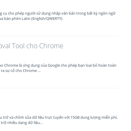
ng cụ cho phép người sử dụng nhập văn bản trong bất kỳ ngôn ngữ
ua bàn phím Latin (English/QWERTY).
val Tool cho Chrome
ho Chrome là ứng dụng của Google cho phép bạn loại bỏ hoàn toàn
 ra sự cố cho Chrome …
ưu trữ và chỉnh sửa dữ liệu trực tuyến với 15GB dung lượng miễn phí,
 trữ nhiều dạng dữ liệu…