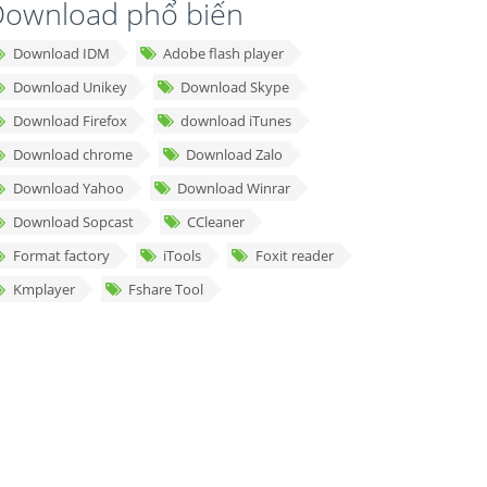
ownload phổ biến
Download IDM
Adobe flash player
Download Unikey
Download Skype
Download Firefox
download iTunes
Download chrome
Download Zalo
Download Yahoo
Download Winrar
Download Sopcast
CCleaner
Format factory
iTools
Foxit reader
Kmplayer
Fshare Tool