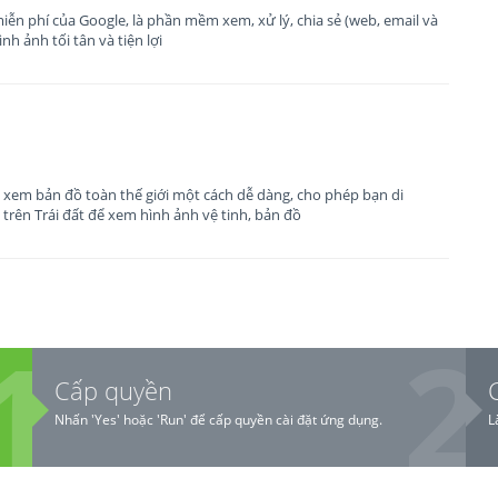
iễn phí của Google, là phần mềm xem, xử lý, chia sẻ (web, email và
ình ảnh tối tân và tiện lợi
 xem bản đồ toàn thế giới một cách dễ dàng, cho phép bạn di
 trên Trái đất để xem hình ảnh vệ tinh, bản đồ
Cấp quyền
Nhấn 'Yes' hoặc 'Run' để cấp quyền cài đặt ứng dụng.
L