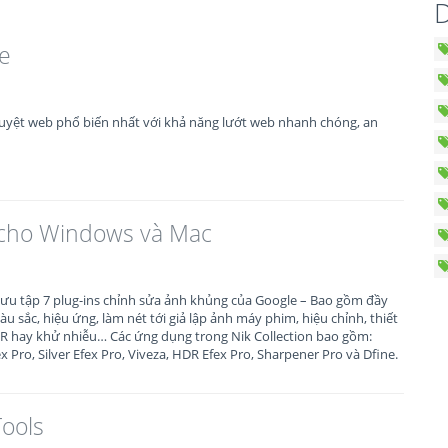
D
e
duyệt web phổ biến nhất với khả năng lướt web nhanh chóng, an
n cho Windows và Mac
 sưu tập 7 plug-ins chỉnh sửa ảnh khủng của Google – Bao gồm đầy
u sắc, hiệu ứng, làm nét tới giả lập ảnh máy phim, hiệu chỉnh, thiết
DR hay khử nhiễu… Các ứng dụng trong Nik Collection bao gồm:
x Pro, Silver Efex Pro, Viveza, HDR Efex Pro, Sharpener Pro và Dfine.
Tools