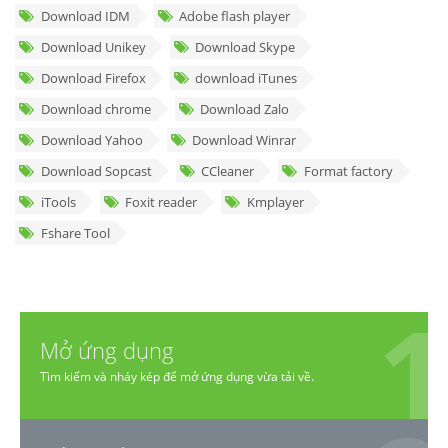
Download IDM
Adobe flash player
Download Unikey
Download Skype
Download Firefox
download iTunes
Download chrome
Download Zalo
Download Yahoo
Download Winrar
Download Sopcast
CCleaner
Format factory
iTools
Foxit reader
Kmplayer
Fshare Tool
Mở ứng dụng
Tìm kiếm và nháy kép để mở ứng dụng vừa tải về.