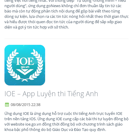
tiếng Việt nổi tiếng nhất. Với thông điệp “Tự động -thông minh – hiểu
người dùng”, ứng dụng goNews không chỉ đơn thuần lấy tin từ các
báo mà còn tự động phân tích nội dung để gộp bài viết theo từng
dòng sự kiện, lựa chọn ra các tin tức nóng hổi nhất theo thời gian thực
và hiểu được thói quen đọc tin tức của người dùng để sắp xếp giao
diện và gợi ý tin tức hợp với sở thích.
IOE – App Luyện thi Tiếng Anh
08/08/2015 22:38
Ứng dụng IOE là ứng dụng hỗ trợ cuộc thi tiếng Anh trực tuyến IOE
trên nền tảng IOS. Ứng dụng IOE cung cấp các bài thi tự luyện đồng bộ
với website ioe.go.vn đồng thời đồng bộ với chương trình sách giáo
khoa bậc phổ thông do bộ Giáo Dục và Đào Tạo quy định.