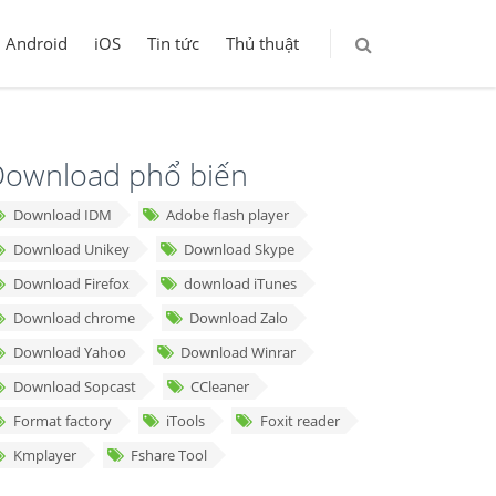
Android
iOS
Tin tức
Thủ thuật
ownload phổ biến
Download IDM
Adobe flash player
Download Unikey
Download Skype
Download Firefox
download iTunes
Download chrome
Download Zalo
Download Yahoo
Download Winrar
Download Sopcast
CCleaner
Format factory
iTools
Foxit reader
Kmplayer
Fshare Tool