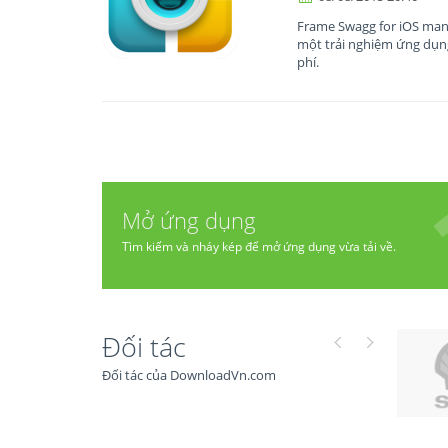
Frame Swagg for iOS mang
một trải nghiệm ứng dụn
phí.
Mở ứng dụng
Tìm kiếm và nháy kép để mở ứng dụng vừa tải về.
Đối tác
Đối tác của DownloadVn.com