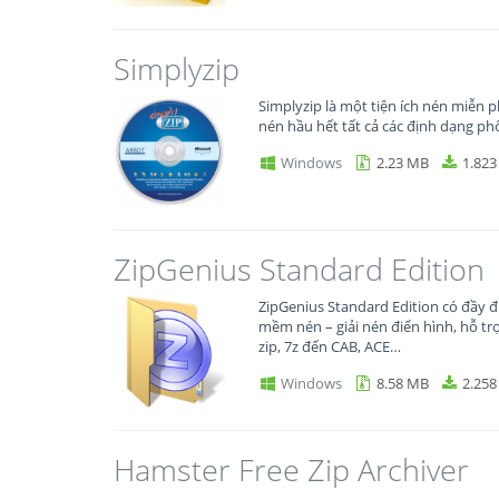
Simplyzip
Simplyzip là một tiện ích nén miễn p
nén hầu hết tất cả các định dạng phổ
Windows
2.23 MB
1.823
ZipGenius Standard Edition
ZipGenius Standard Edition có đầy 
mềm nén – giải nén điển hình, hỗ tr
zip, 7z đến CAB, ACE…
Windows
8.58 MB
2.258
Hamster Free Zip Archiver