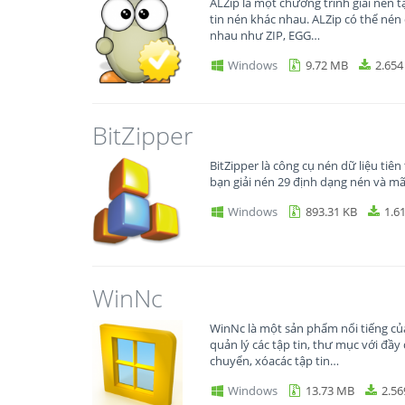
ALZip là một chương trình giải nén tậ
tin nén khác nhau. ALZip có thể nén 
nhau như ZIP, EGG…
Windows
9.72 MB
2.654
BitZipper
BitZipper là công cụ nén dữ liệu tiê
bạn giải nén 29 định dạng nén và m
Windows
893.31 KB
1.6
WinNc
WinNc là một sản phẩm nổi tiếng c
quản lý các tập tin, thư mục với đầy 
chuyển, xóacác tập tin…
Windows
13.73 MB
2.56