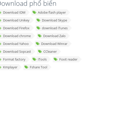
ownload phổ biến
Download IDM
Adobe flash player
Download Unikey
Download Skype
Download Firefox
download iTunes
Download chrome
Download Zalo
Download Yahoo
Download Winrar
Download Sopcast
CCleaner
Format factory
iTools
Foxit reader
Kmplayer
Fshare Tool