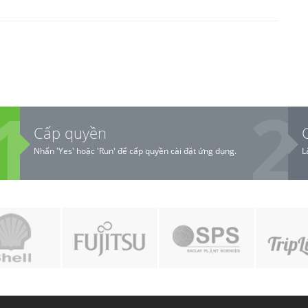
Cấp quyền
Nhấn 'Yes' hoặc 'Run' để cấp quyền cài đặt ứng dụng.
L