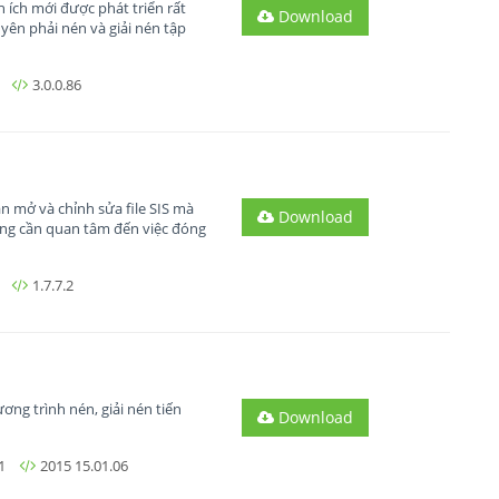
n ích mới được phát triển rất
Download
ên phải nén và giải nén tập
3.0.0.86
n mở và chỉnh sửa file SIS mà
Download
ông cần quan tâm đến việc đóng
1.7.7.2
ng trình nén, giải nén tiến
Download
1
2015 15.01.06