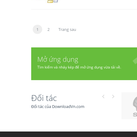
1
2
Trang sau
Mở ứng dụng
Tìm kiếm và nháy kép để mở ứng dụng vừa tải về.
Đối tác
Đối tác của DownloadVn.com