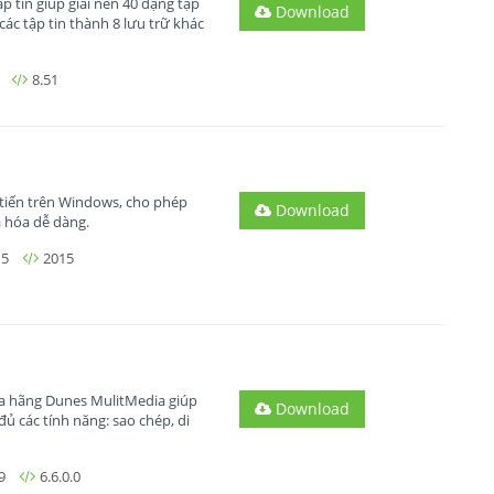
p tin giúp giải nén 40 dạng tập
Download
các tập tin thành 8 lưu trữ khác
8.51
n tiến trên Windows, cho phép
Download
ã hóa dễ dàng.
15
2015
ủa hãng Dunes MulitMedia giúp
Download
đủ các tính năng: sao chép, di
9
6.6.0.0