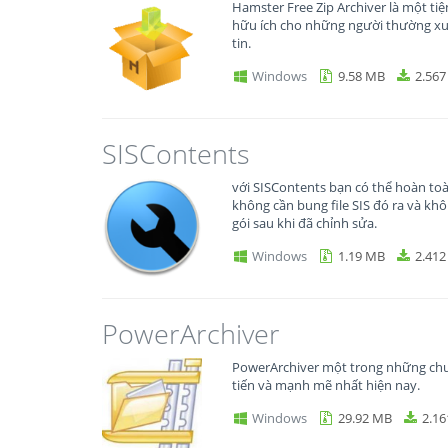
Hamster Free Zip Archiver là một tiệ
hữu ích cho những người thường xuy
tin.
Windows
9.58 MB
2.567
SISContents
với SISContents bạn có thể hoàn toà
không cần bung file SIS đó ra và kh
gói sau khi đã chỉnh sửa.
Windows
1.19 MB
2.412
PowerArchiver
PowerArchiver một trong những chươ
tiến và mạnh mẽ nhất hiện nay.
Windows
29.92 MB
2.16