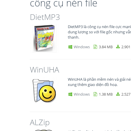
công cụ nén file
DietMP3
DietMP3 là công cụ nén file cực mạn
dung lượng so với file gốc nhưng v
thanh.
Windows
3.84 MB
2.901
WinUHA
WinUHA là phần mềm nén và giải né
xung thêm giao diện đồ hoạ.
Windows
1.38 MB
2.527
ALZip