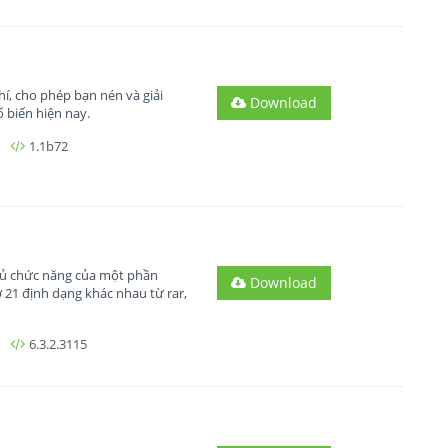
hí, cho phép bạn nén và giải
Download
 biến hiện nay.
1.1b72
đủ chức năng của một phần
Download
ợ 21 định dạng khác nhau từ rar,
6.3.2.3115