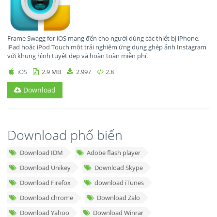
Frame Swagg for iOS mang đến cho người dùng các thiết bị iPhone,
iPad hoặc iPod Touch một trải nghiệm ứng dụng ghép ảnh Instagram
với khung hình tuyệt đẹp và hoàn toàn miễn phí.
iOS
2.9 MB
2.997
2.8
Download
Download phổ biến
Download IDM
Adobe flash player
Download Unikey
Download Skype
Download Firefox
download iTunes
Download chrome
Download Zalo
Download Yahoo
Download Winrar