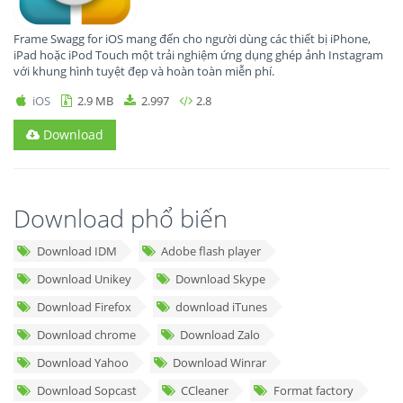
Frame Swagg for iOS mang đến cho người dùng các thiết bị iPhone,
iPad hoặc iPod Touch một trải nghiệm ứng dụng ghép ảnh Instagram
với khung hình tuyệt đẹp và hoàn toàn miễn phí.
iOS
2.9 MB
2.997
2.8
Download
Download phổ biến
Download IDM
Adobe flash player
Download Unikey
Download Skype
Download Firefox
download iTunes
Download chrome
Download Zalo
Download Yahoo
Download Winrar
Download Sopcast
CCleaner
Format factory