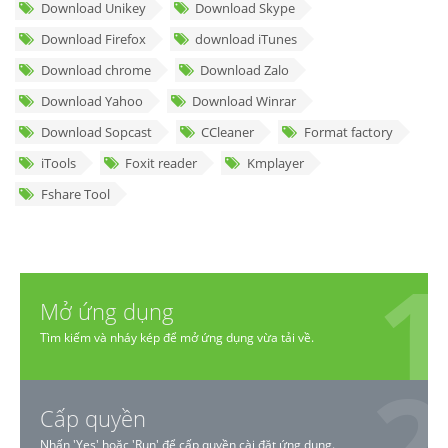
Download Unikey
Download Skype
Download Firefox
download iTunes
Download chrome
Download Zalo
Download Yahoo
Download Winrar
Download Sopcast
CCleaner
Format factory
iTools
Foxit reader
Kmplayer
Fshare Tool
Mở ứng dụng
Tìm kiếm và nháy kép để mở ứng dụng vừa tải về.
Cấp quyền
Nhấn 'Yes' hoặc 'Run' để cấp quyền cài đặt ứng dụng.