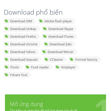
Download phổ biến
Download IDM
Adobe flash player
Download Unikey
Download Skype
Download Firefox
download iTunes
Download chrome
Download Zalo
Download Yahoo
Download Winrar
Download Sopcast
CCleaner
Format factory
iTools
Foxit reader
Kmplayer
Fshare Tool
Mở ứng dụng
Tìm kiếm và nháy kép để mở ứng dụng vừa tải về.