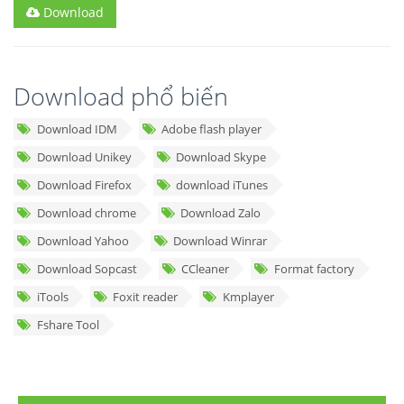
Download
Download phổ biến
Download IDM
Adobe flash player
Download Unikey
Download Skype
Download Firefox
download iTunes
Download chrome
Download Zalo
Download Yahoo
Download Winrar
Download Sopcast
CCleaner
Format factory
iTools
Foxit reader
Kmplayer
Fshare Tool