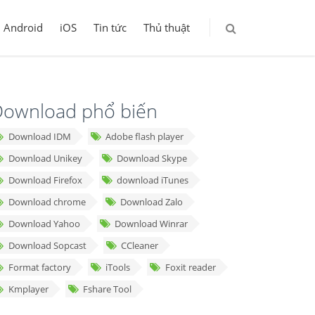
Android
iOS
Tin tức
Thủ thuật
ownload phổ biến
Download IDM
Adobe flash player
Download Unikey
Download Skype
Download Firefox
download iTunes
Download chrome
Download Zalo
Download Yahoo
Download Winrar
Download Sopcast
CCleaner
Format factory
iTools
Foxit reader
Kmplayer
Fshare Tool