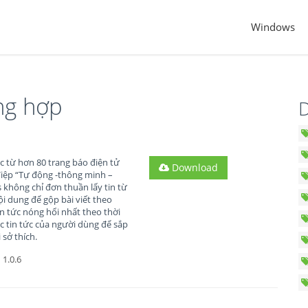
Windows
ổng hợp
D
c từ hơn 80 trang báo điện tử
Download
 điệp “Tự động -thông minh –
không chỉ đơn thuần lấy tin từ
i dung để gộp bài viết theo
in tức nóng hổi nhất theo thời
c tin tức của người dùng để sắp
 sở thích.
1.0.6