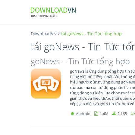
DownloadVN
tải goNews - Tin Tức tổng hợp
tải goNews - Tin Tức t
goNews – Tin Tức tổng hợp
goNews là ứng dụng tổng hợp tin tứ
tiếng Việt nổi tiếng nhất. Với thông
hiểu người dùng”, ứng dụng goNews 
các báo mà còn tự động phân tích nộ
từng dòng sự kiện, lựa chọn ra các t
gian thực và hiểu được thói quen đọ
xếp giao diện và gợi ý tin tức hợp với
Android
1,4M
2.165