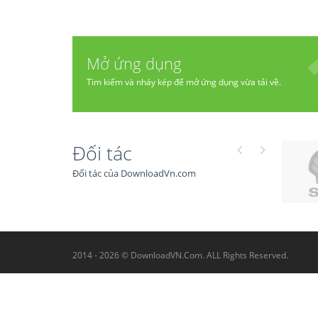
Mở ứng dụng
Tìm kiếm và nháy kép để mở ứng dụng vừa tải về.
Đối tác
Đối tác của DownloadVn.com
2014 - 2026 © DownloadVN.Com. ALL Rights Reserved.