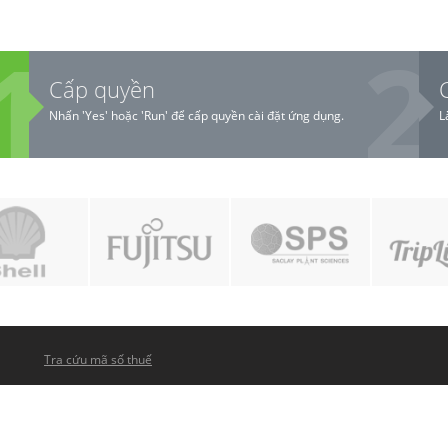
Cấp quyền
Nhấn 'Yes' hoặc 'Run' để cấp quyền cài đặt ứng dụng.
L
Tra cứu mã số thuế