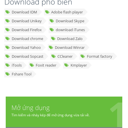
Download phổ biến
Download IDM
Adobe flash player
Download Unikey
Download Skype
Download Firefox
download iTunes
Download chrome
Download Zalo
Download Yahoo
Download Winrar
Download Sopcast
CCleaner
Format factory
iTools
Foxit reader
Kmplayer
Fshare Tool
Mở ứng dụng
Tìm kiếm và nháy kép để mở ứng dụng vừa tải về.