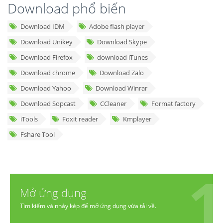
Download phổ biến
Download IDM
Adobe flash player
Download Unikey
Download Skype
Download Firefox
download iTunes
Download chrome
Download Zalo
Download Yahoo
Download Winrar
Download Sopcast
CCleaner
Format factory
iTools
Foxit reader
Kmplayer
Fshare Tool
Mở ứng dụng
Tìm kiếm và nháy kép để mở ứng dụng vừa tải về.