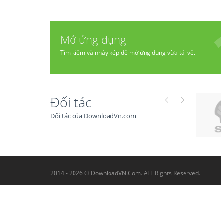
Mở ứng dụng
Tìm kiếm và nháy kép để mở ứng dụng vừa tải về.
Đối tác
Đối tác của DownloadVn.com
2014 - 2026 © DownloadVN.Com. ALL Rights Reserved.