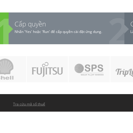
Cấp quyền
Nhấn 'Yes' hoặc 'Run' để cấp quyền cài đặt ứng dụng.
L
Tra cứu mã số thuế