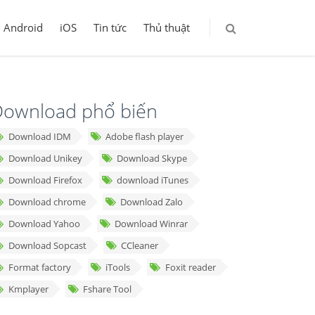
Android
iOS
Tin tức
Thủ thuật
ownload phổ biến
Download IDM
Adobe flash player
Download Unikey
Download Skype
Download Firefox
download iTunes
Download chrome
Download Zalo
Download Yahoo
Download Winrar
Download Sopcast
CCleaner
Format factory
iTools
Foxit reader
Kmplayer
Fshare Tool