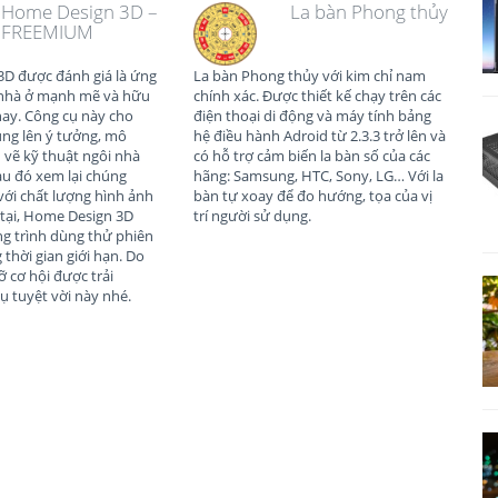
Home Design 3D –
La bàn Phong thủy
FREEMIUM
D được đánh giá là ứng
La bàn Phong thủy với kim chỉ nam
 nhà ở mạnh mẽ và hữu
chính xác. Được thiết kế chạy trên các
nay. Công cụ này cho
điện thoại di động và máy tính bảng
ng lên ý tưởng, mô
hệ điều hành Adroid từ 2.3.3 trở lên và
 vẽ kỹ thuật ngôi nhà
có hỗ trợ cảm biến la bàn số của các
au đó xem lại chúng
hãng: Samsung, HTC, Sony, LG… Với la
với chất lượng hình ảnh
bàn tự xoay để đo hướng, tọa của vị
 tại, Home Design 3D
trí người sử dụng.
g trình dùng thử phiên
thời gian giới hạn. Do
ỡ cơ hội được trải
ụ tuyệt vời này nhé.