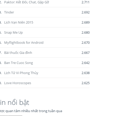
2.
Paktor: Kết Đôi, Chat, Gặp Gỡ
2.711
3.
Tinder
2.692
4.
Lịch Vạn Niên 2015
2.689
5.
Snap Me Up
2.680
6.
Myflightbook for Android
2.670
7.
Bài thuốc Gia đình
2.667
8.
Ban Tre Cuoc Song
2.642
9.
Lịch Tử Vi Phong Thủy
2.638
0.
Love Horoscopes
2.625
in nổi bật
ợc quan tâm nhiều nhất trong tuần qua