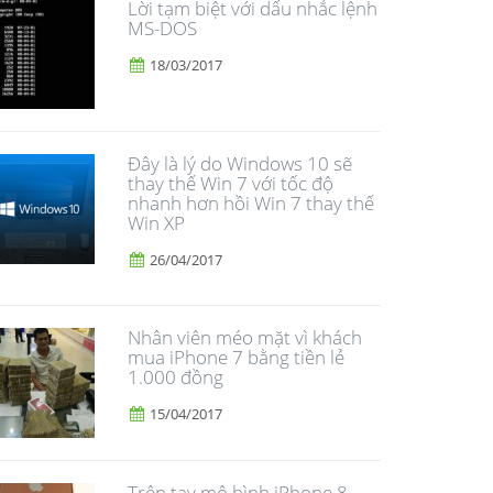
Lời tạm biệt với dấu nhắc lệnh
MS-DOS
18/03/2017
Đây là lý do Windows 10 sẽ
thay thế Win 7 với tốc độ
nhanh hơn hồi Win 7 thay thế
Win XP
26/04/2017
Nhân viên méo mặt vì khách
mua iPhone 7 bằng tiền lẻ
1.000 đồng
15/04/2017
Trên tay mô hình iPhone 8