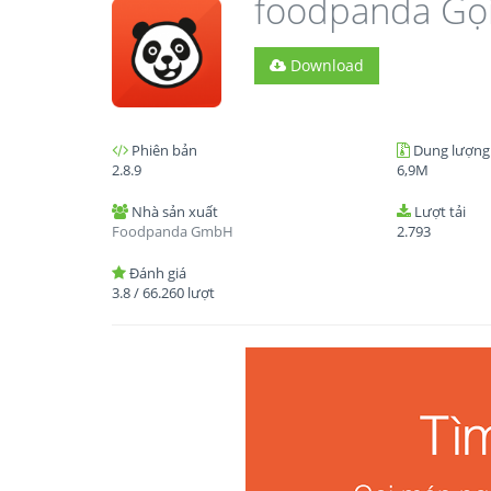
foodpanda Gọ
Download
Phiên bản
Dung lượng
2.8.9
6,9M
Nhà sản xuất
Lượt tải
Foodpanda GmbH
2.793
Đánh giá
3.8
/
66.260
lượt