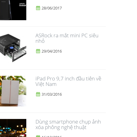
28/06/2017
ASRock ra mắt mini PC siêu
nhỏ
29/04/2016
iPad Pro 9,7 inch đầu tiên về
Việt Nam
31/03/2016
Dùng smartphone chụp ảnh
xóa phông nghệ thuật