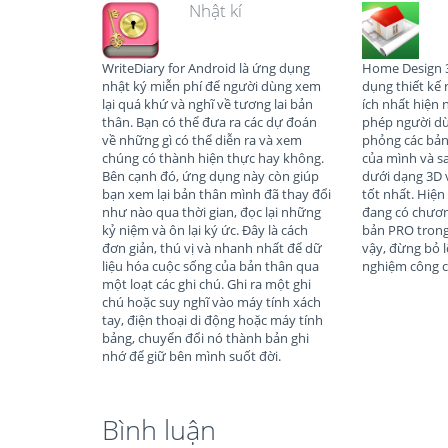
Nhật kí
WriteDiary for Android là ứng dụng
Home Design 3
nhật ký miễn phí để người dùng xem
dụng thiết kế
lại quá khứ và nghĩ về tương lai bản
ích nhất hiện 
thân. Bạn có thể đưa ra các dự đoán
phép người dù
về những gì có thể diễn ra và xem
phỏng các bản
chúng có thành hiện thực hay không.
của mình và s
Bên cạnh đó, ứng dụng này còn giúp
dưới dạng 3D 
bạn xem lại bản thân mình đã thay đổi
tốt nhất. Hiện
như nào qua thời gian, đọc lại những
đang có chươn
kỷ niệm và ôn lại ký ức. Đây là cách
bản PRO trong 
đơn giản, thú vị và nhanh nhất để dữ
vậy, đừng bỏ l
liệu hóa cuộc sống của bản thân qua
nghiệm công c
một loạt các ghi chú. Ghi ra một ghi
chú hoặc suy nghĩ vào máy tính xách
tay, điện thoại di động hoặc máy tính
bảng, chuyển đổi nó thành bản ghi
nhớ để giữ bên mình suốt đời.
Bình luận