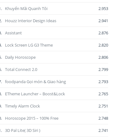
1.
Khuyến Mãi Quanh Tôi
2.953
2.
Houzz Interior Design Ideas
2.941
3.
Assistant
2.876
4.
Lock Screen LG G3 Theme
2.820
5.
Daily Horoscope
2.806
6.
Total Connect 2.0
2.799
7.
foodpanda Gọi món & Giao hàng
2.793
8.
ETheme Launcher – Boost&Lock
2.765
9.
Timely Alarm Clock
2.751
0.
Horoscope 2015 – 100% Free
2.748
1.
3D Pal Lite( 3D Siri )
2.741