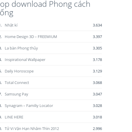
op download Phong cách
sống
1.
Nhật kí
3.634
2.
Home Design 3D – FREEMIUM
3.397
3.
La bàn Phong thủy
3.305
4.
Inspirational Wallpaper
3.178
5.
Daily Horoscope
3.129
6.
Total Connect
3.068
7.
Samsung Pay
3.047
8.
Synagram – Familiy Locator
3.028
9.
LINE HERE
3.018
0.
Tử Vi Vận Hạn Nhâm Thìn 2012
2.996