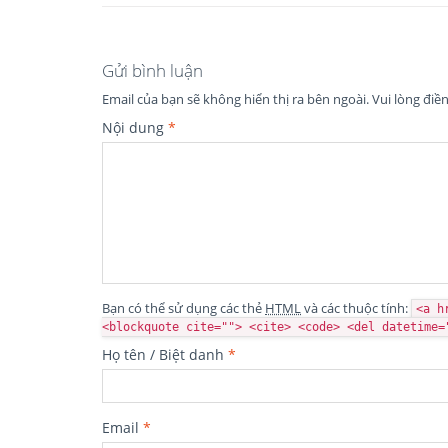
Gửi bình luận
Email của bạn sẽ không hiển thị ra bên ngoài.
Vui lòng điề
Nội dung
*
Bạn có thể sử dụng các thẻ
HTML
và các thuộc tính:
<a h
<blockquote cite=""> <cite> <code> <del datetime=
Họ tên / Biệt danh
*
Email
*