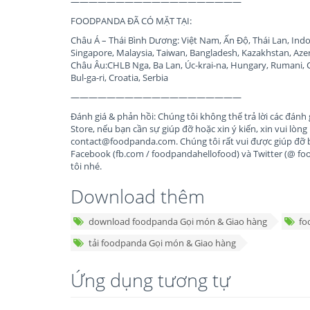
———————————————————
FOODPANDA ĐÃ CÓ MẶT TẠI:
Châu Á – Thái Bình Dương: Việt Nam, Ấn Độ, Thái Lan, Indo
Singapore, Malaysia, Taiwan, Bangladesh, Kazakhstan, Aze
Châu Âu:CHLB Nga, Ba Lan, Úc-krai-na, Hungary, Rumani, C
Bul-ga-ri, Croatia, Serbia
———————————————————
Đánh giá & phản hồi: Chúng tôi không thể trả lời các đánh 
Store, nếu bạn cần sự giúp đỡ hoặc xin ý kiến, xin vui lòng l
contact@foodpanda.com
. Chúng tôi rất vui được giúp đỡ 
Facebook (fb.com / foodpandahellofood) và Twitter (@ f
tôi nhé.
Download thêm
download foodpanda Gọi món & Giao hàng
fo
tải foodpanda Gọi món & Giao hàng
Ứng dụng tương tự