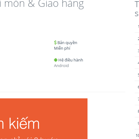
i món & Giao hàng
T
Bản quyền
Miễn phí
Hệ điều hành
Android
1