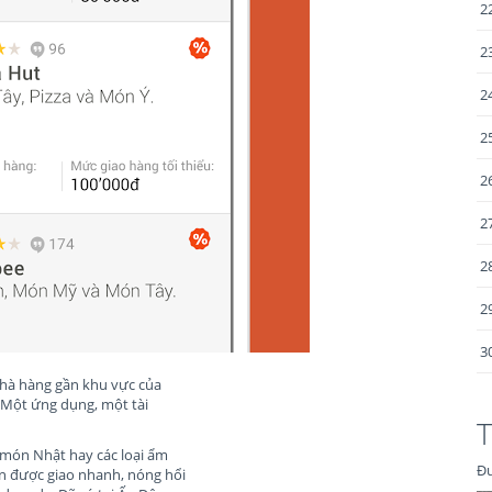
2
2
2
2
2
2
2
2
3
nhà hàng gần khu vực của
 Một ứng dụng, một tài
T
 món Nhật hay các loại ẩm
Đư
n được giao nhanh, nóng hổi