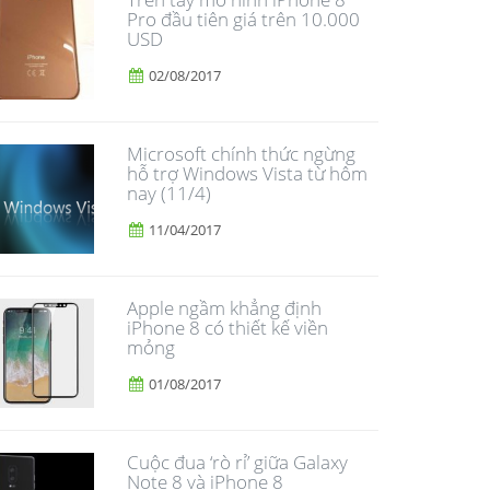
Pro đầu tiên giá trên 10.000
USD
02/08/2017
Microsoft chính thức ngừng
hỗ trợ Windows Vista từ hôm
nay (11/4)
11/04/2017
Apple ngầm khẳng định
iPhone 8 có thiết kế viền
mỏng
01/08/2017
​Cuộc đua ‘rò rỉ’ giữa Galaxy
Note 8 và iPhone 8