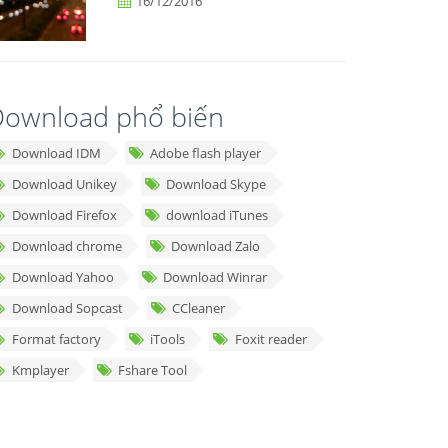
16/12/2016
ownload phổ biến
Download IDM
Adobe flash player
Download Unikey
Download Skype
Download Firefox
download iTunes
Download chrome
Download Zalo
Download Yahoo
Download Winrar
Download Sopcast
CCleaner
Format factory
iTools
Foxit reader
Kmplayer
Fshare Tool