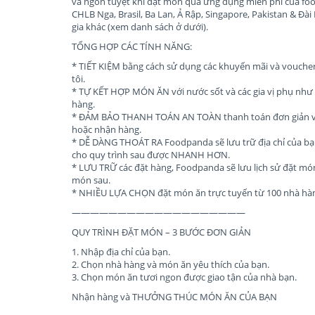
và ngon tuyệt khi đặt món qua ứng dụng miễn phí của foo
CHLB Nga, Brasil, Ba Lan, Ả Rập, Singapore, Pakistan & Đà
gia khác (xem danh sách ở dưới).
TỔNG HỢP CÁC TÍNH NĂNG:
* TIẾT KIỆM bằng cách sử dụng các khuyến mãi và vouche
tôi.
* TỰ KẾT HỢP MÓN ĂN với nước sốt và các gia vị phụ như đ
hàng.
* ĐẢM BẢO THANH TOÁN AN TOÀN thanh toán đơn giản và 
hoặc nhận hàng.
* DỄ DÀNG THOÁT RA Foodpanda sẽ lưu trữ địa chỉ của bạn 
cho quy trình sau được NHANH HƠN.
* LƯU TRỮ các đặt hàng, Foodpanda sẽ lưu lịch sử đặt mó
món sau.
* NHIỀU LỰA CHỌN đặt món ăn trực tuyến từ 100 nhà hàn
———————————————————
QUY TRÌNH ĐẶT MÓN – 3 BƯỚC ĐƠN GIẢN
1. Nhập địa chỉ của bạn.
2. Chọn nhà hàng và món ăn yêu thích của bạn.
3. Chọn món ăn tươi ngon được giao tận của nhà bạn.
Nhận hàng và THƯỞNG THÚC MÓN ĂN CỦA BẠN