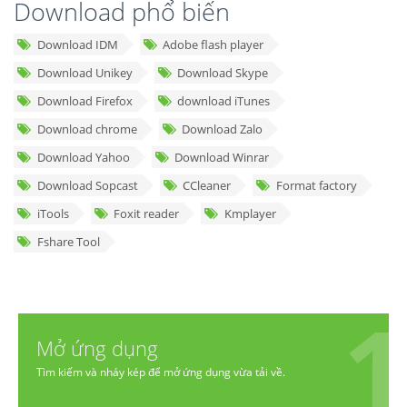
Download phổ biến
Download IDM
Adobe flash player
Download Unikey
Download Skype
Download Firefox
download iTunes
Download chrome
Download Zalo
Download Yahoo
Download Winrar
Download Sopcast
CCleaner
Format factory
iTools
Foxit reader
Kmplayer
Fshare Tool
Mở ứng dụng
Tìm kiếm và nháy kép để mở ứng dụng vừa tải về.