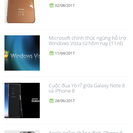
02/08/2017
Microsoft chính thức ngừng hỗ trợ
Windows Vista từ hôm nay (11/4)
11/04/2017
​Cuộc đua ‘rò rỉ’ giữa Galaxy Note 8
và iPhone 8
28/06/2017
Apple ngầm khẳng định iPhone 8