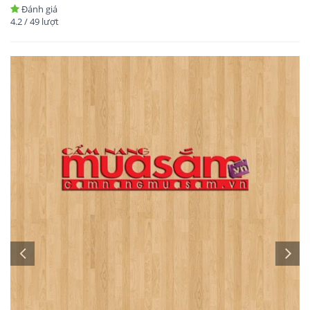
Đánh giá
4.2
/
49
lượt