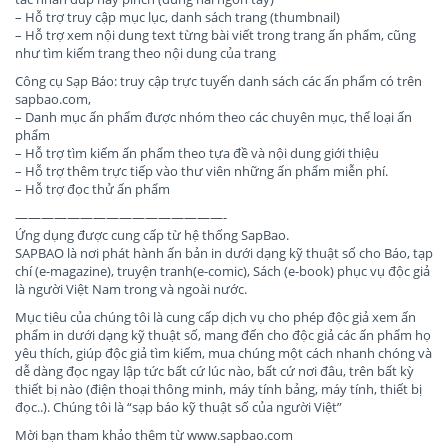
– Hỗ trợ truy cập mục lục, danh sách trang (thumbnail)
– Hỗ trợ xem nội dung text từng bài viết trong trang ấn phẩm, cũng
như tìm kiếm trang theo nội dung của trang
Công cụ Sạp Báo: truy cập trực tuyến danh sách các ấn phẩm có trên
sapbao.com,
– Danh mục ấn phẩm được nhóm theo các chuyên mục, thể loại ấn
phẩm
– Hỗ trợ tìm kiếm ấn phẩm theo tựa đề và nội dung giới thiệu
– Hỗ trợ thêm trực tiếp vào thư viên những ấn phẩm miễn phí.
– Hỗ trợ đọc thử ấn phẩm
————————————————-
Ứng dụng được cung cấp từ hệ thống SapBao.
SAPBAO là nơi phát hành ấn bản in dưới dạng kỹ thuật số cho Báo, tạp
chí (e-magazine), truyện tranh(e-comic), Sách (e-book) phục vụ độc giả
là người Việt Nam trong và ngoài nước.
Mục tiêu của chúng tôi là cung cấp dịch vụ cho phép độc giả xem ấn
phẩm in dưới dạng kỹ thuật số, mang đến cho độc giả các ấn phẩm họ
yêu thích, giúp độc giả tìm kiếm, mua chúng một cách nhanh chóng và
dễ dàng đọc ngay lập tức bất cứ lúc nào, bất cứ nơi đâu, trên bất kỳ
thiết bị nào (điện thoại thông minh, máy tính bảng, máy tính, thiết bị
đọc..). Chúng tôi là “sạp báo kỹ thuật số của người Việt”
Mời bạn tham khảo thêm từ www.sapbao.com