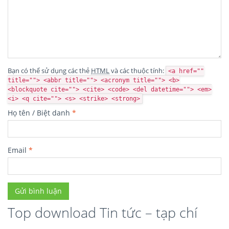
Bạn có thể sử dụng các thẻ
HTML
và các thuộc tính:
<a href=""
title=""> <abbr title=""> <acronym title=""> <b>
<blockquote cite=""> <cite> <code> <del datetime=""> <em>
<i> <q cite=""> <s> <strike> <strong>
Họ tên / Biệt danh
*
Email
*
Top download Tin tức – tạp chí