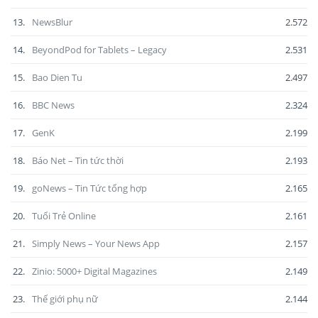
13.
NewsBlur
2.572
14.
BeyondPod for Tablets – Legacy
2.531
15.
Bao Dien Tu
2.497
16.
BBC News
2.324
17.
GenK
2.199
18.
Báo Net – Tin tức thời
2.193
19.
goNews – Tin Tức tổng hợp
2.165
20.
Tuổi Trẻ Online
2.161
21.
Simply News – Your News App
2.157
22.
Zinio: 5000+ Digital Magazines
2.149
23.
Thế giới phụ nữ
2.144