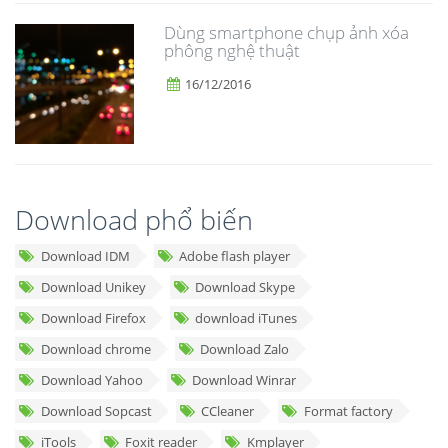
Dùng smartphone chụp ảnh xóa
phông nghệ thuật
16/12/2016
Download phổ biến
Download IDM
Adobe flash player
Download Unikey
Download Skype
Download Firefox
download iTunes
Download chrome
Download Zalo
Download Yahoo
Download Winrar
Download Sopcast
CCleaner
Format factory
iTools
Foxit reader
Kmplayer