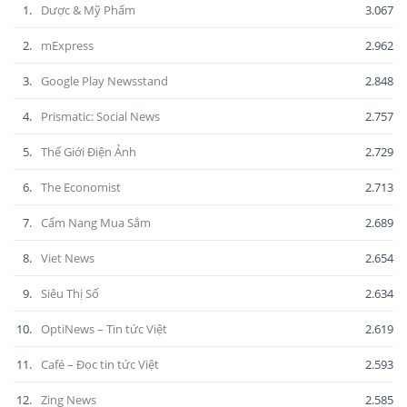
1.
Dược & Mỹ Phẩm
3.067
2.
mExpress
2.962
3.
Google Play Newsstand
2.848
4.
Prismatic: Social News
2.757
5.
Thế Giới Điện Ảnh
2.729
6.
The Economist
2.713
7.
Cẩm Nang Mua Sắm
2.689
8.
Viet News
2.654
9.
Siêu Thị Số
2.634
10.
OptiNews – Tin tức Việt
2.619
11.
Café – Đọc tin tức Việt
2.593
12.
Zing News
2.585