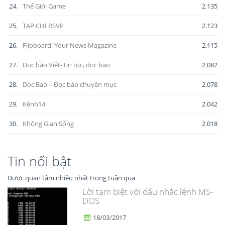
24.
Thế Giới Game
2.135
25.
TẠP CHÍ RSVP
2.123
26.
Flipboard: Your News Magazine
2.115
27.
Đọc báo Việt- tin tuc, doc bao
2.082
28.
Doc Bao – Đọc báo chuyên mục
2.078
29.
Kênh14
2.042
30.
Không Gian Sống
2.018
Tin nổi bật
Được quan tâm nhiều nhất trong tuần qua
Lời tạm biệt với dấu nhắc lệnh MS-
DOS
18/03/2017