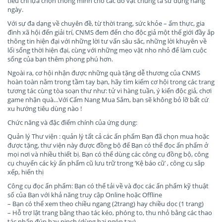
tiêu chí lựa chọn thông minh cho các đồ vật chúng ta sử dụng hàng
ngày.
Với sự đa dạng về chuyên đề, từ thời trang, sức khỏe – ẩm thực, gia
đình xã hội đến giải trí, CNMS đem đến cho độc giả một thế giới đầy ắp
thông tin hiện đại với những lời tư vấn sâu sắc, những lời khuyên về
lối sống thời hiện đại, cùng với những mẹo vặt nho nhỏ để làm cuộc
sống của bạn thêm phong phú hơn.
Ngoài ra, cơ hội nhận được những quà tặng dễ thương của CNMS
hoàn toàn nằm trong tầm tay bạn, hãy tìm kiếm cơ hội trong các trang
tương tác cùng tòa soạn thư như: tử vi hàng tuần, ý kiến độc giả, chơi
game nhận quà…Với Cẩm Nang Mua Sắm, bạn sẽ không bỏ lỡ bất cứ
xu hướng tiêu dùng nào !
Chức năng và đặc điểm chính của ứng dụng:
Quản lý Thư viện : quản lý tất cả các ấn phẩm Bạn đã chọn mua hoặc
được tặng, thư viện này được đồng bộ để Bạn có thể đọc ấn phẩm ở
mọi nơi và nhiều thiết bị. Bạn có thể dùng các công cụ đồng bộ, công
cụ chuyển các kỳ ấn phẩm cũ lưu trữ trong ‘Kệ báo cũ’ , công cụ sắp
xếp, hiển thị
Công cụ đọc ấn phẩm: Bạn có thể tải về và đọc các ấn phẩm kỹ thuật
số của Bạn với khả năng truy cập Online hoặc Offline
– Bạn có thể xem theo chiều ngang (2trang) hay chiều dọc (1 trang)
– Hỗ trợ lật trang bằng thao tác kéo, phóng to, thu nhỏ bằng các thao
tác nhấn đúp hay pinch (dùng hai ngón tay)