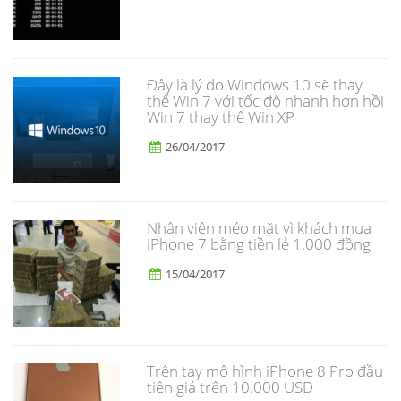
Đây là lý do Windows 10 sẽ thay
thế Win 7 với tốc độ nhanh hơn hồi
Win 7 thay thế Win XP
26/04/2017
Nhân viên méo mặt vì khách mua
iPhone 7 bằng tiền lẻ 1.000 đồng
15/04/2017
Trên tay mô hình iPhone 8 Pro đầu
tiên giá trên 10.000 USD