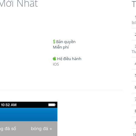
 Mới Nhất
T
lị
Bản quyền
Miễn phí
Ti
Hệ điều hành
iOS
1