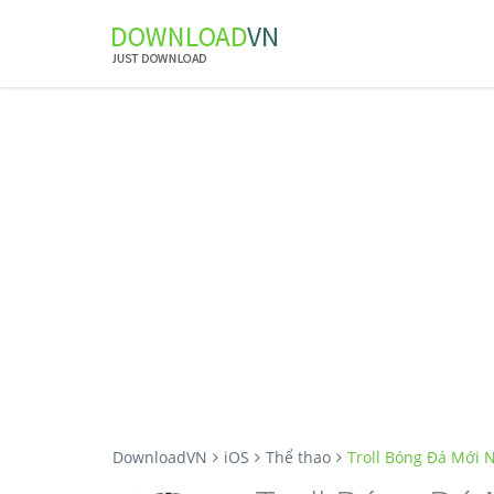
DownloadVN
iOS
Thể thao
Troll Bóng Đá Mới 