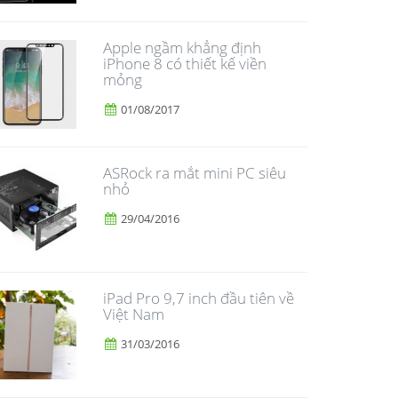
Apple ngầm khẳng định
iPhone 8 có thiết kế viền
mỏng
01/08/2017
ASRock ra mắt mini PC siêu
nhỏ
29/04/2016
iPad Pro 9,7 inch đầu tiên về
Việt Nam
31/03/2016