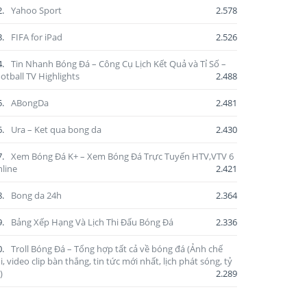
2.
Yahoo Sport
2.578
3.
FIFA for iPad
2.526
4.
Tin Nhanh Bóng Đá – Công Cụ Lịch Kết Quả và Tỉ Số –
otball TV Highlights
2.488
5.
ABongDa
2.481
6.
Ura – Ket qua bong da
2.430
7.
Xem Bóng Đá K+ – Xem Bóng Đá Trực Tuyến HTV,VTV 6
line
2.421
8.
Bong da 24h
2.364
9.
Bảng Xếp Hạng Và Lịch Thi Đấu Bóng Đá
2.336
0.
Troll Bóng Đá – Tổng hợp tất cả về bóng đá (Ảnh chế
i, video clip bàn thắng, tin tức mới nhất, lịch phát sóng, tỷ
)
2.289