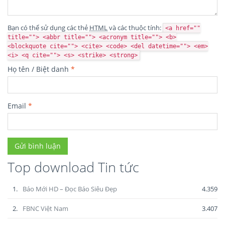
Bạn có thể sử dụng các thẻ
HTML
và các thuộc tính:
<a href=""
title=""> <abbr title=""> <acronym title=""> <b>
<blockquote cite=""> <cite> <code> <del datetime=""> <em>
<i> <q cite=""> <s> <strike> <strong>
Họ tên / Biệt danh
*
Email
*
Top download Tin tức
1.
Báo Mới HD – Đọc Báo Siêu Đẹp
4.359
2.
FBNC Việt Nam
3.407