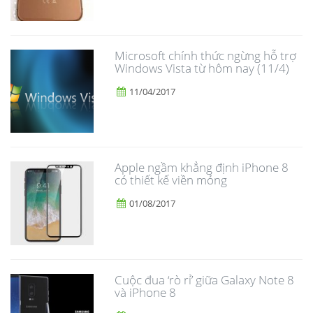
Microsoft chính thức ngừng hỗ trợ
Windows Vista từ hôm nay (11/4)
11/04/2017
Apple ngầm khẳng định iPhone 8
có thiết kế viền mỏng
01/08/2017
​Cuộc đua ‘rò rỉ’ giữa Galaxy Note 8
và iPhone 8