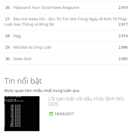
26.
Flipboard: Your Social News Magazine
2.919
27.
Báo Hot News HD – Đọc Tin Tức Mới Trong Ngày về Kinh Tế Pháp
Luật Giao Thông và Bóng Đá
2.917
28.
Digg
2.914
29.
Nhà Báo & Công Luận
2.906
30.
News Grid
2.905
Tin nổi bật
Được quan tâm nhiều nhất trong tuần qua
Lời tạm biệt với dấu nhắc lệnh MS-
DOS
18/03/2017