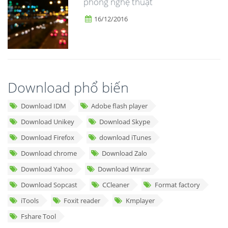
phông nghệ thuật
16/12/2016
Download phổ biến
Download IDM
Adobe flash player
Download Unikey
Download Skype
Download Firefox
download iTunes
Download chrome
Download Zalo
Download Yahoo
Download Winrar
Download Sopcast
CCleaner
Format factory
iTools
Foxit reader
Kmplayer
Fshare Tool