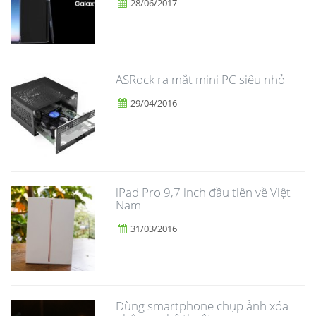
28/06/2017
ASRock ra mắt mini PC siêu nhỏ
29/04/2016
iPad Pro 9,7 inch đầu tiên về Việt
Nam
31/03/2016
Dùng smartphone chụp ảnh xóa