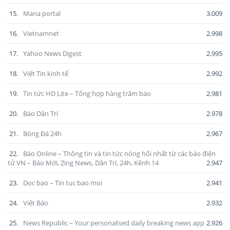
15.
Mana portal
3.009
16.
Vietnamnet
2.998
17.
Yahoo News Digest
2.995
18.
Việt Tin kinh tế
2.992
19.
Tin tức HD Lite – Tổng hợp hàng trăm báo
2.981
20.
Báo Dân Trí
2.978
21.
Bóng Đá 24h
2.967
22.
Báo Online – Thông tin và tin tức nóng hổi nhất từ các báo điện
tử VN – Báo Mới, Zing News, Dân Trí, 24h, Kênh 14
2.947
23.
Doc bao – Tin tuc bao moi
2.941
24.
Việt Báo
2.932
25.
News Republic – Your personalised daily breaking news app
2.926