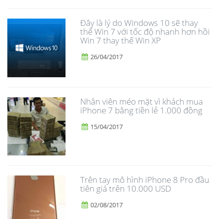
Đây là lý do Windows 10 sẽ thay
thế Win 7 với tốc độ nhanh hơn hồi
Win 7 thay thế Win XP
26/04/2017
Nhân viên méo mặt vì khách mua
iPhone 7 bằng tiền lẻ 1.000 đồng
15/04/2017
Trên tay mô hình iPhone 8 Pro đầu
tiên giá trên 10.000 USD
02/08/2017