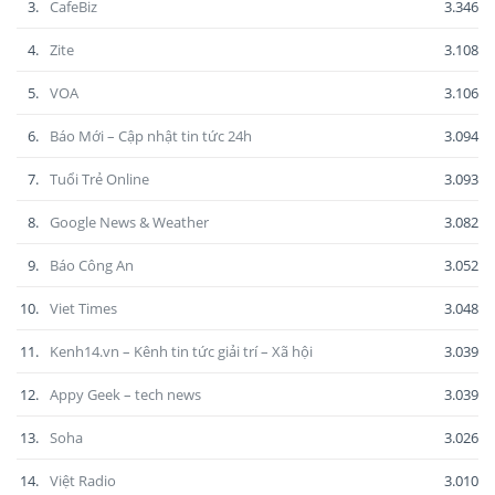
3.
CafeBiz
3.346
4.
Zite
3.108
5.
VOA
3.106
6.
Báo Mới – Cập nhật tin tức 24h
3.094
7.
Tuổi Trẻ Online
3.093
8.
Google News & Weather
3.082
9.
Báo Công An
3.052
10.
Viet Times
3.048
11.
Kenh14.vn – Kênh tin tức giải trí – Xã hội
3.039
12.
Appy Geek – tech news
3.039
13.
Soha
3.026
14.
Việt Radio
3.010