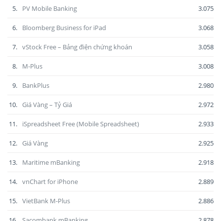
5.
PV Mobile Banking
3.075
6.
Bloomberg Business for iPad
3.068
7.
vStock Free – Bảng điện chứng khoán
3.058
8.
M-Plus
3.008
9.
BankPlus
2.980
10.
Giá Vàng – Tỷ Giá
2.972
11.
iSpreadsheet Free (Mobile Spreadsheet)
2.933
12.
Giá Vàng
2.925
13.
Maritime mBanking
2.918
14.
vnChart for iPhone
2.889
15.
VietBank M-Plus
2.886
16.
Sacombank mBanking
2.878