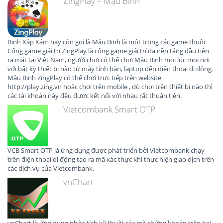
ZingPlay – Mậu Binh
Binh Xập Xám hay còn gọi là Mậu Binh là một trong các game thuộc
Cổng game giải trí ZingPlay là cổng game giải trí đa nền tảng đầu tiên
ra mắt tại Việt Nam, người chơi có thể chơi Mậu Binh mọi lúc mọi nơi
với bất kỳ thiết bị nào từ máy tính bàn, laptop đến điện thoại di động.
Mậu Binh ZingPlay có thể chơi trực tiếp trên website
http://play.zing.vn hoặc chơi trên mobile , dù chơi trên thiết bị nào thì
các tài khoản này đều được kết nối với nhau rất thuận tiện.
Vietcombank Smart OTP
VCB Smart OTP là ứng dụng được phát triển bởi Vietcombank chạy
trên điện thoại di động tạo ra mã xác thực khi thực hiện giao dịch trên
các dịch vụ của Vietcombank.
vnChart
vnChart là ứng dụng phân tích kỹ thuật các mã chứng khoán trên hai