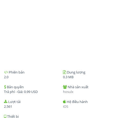
Phiên bản
Dung lượng
2.0
0.3 MB
Bản quyền
Nhà sản xuất
Trả phí - Giá:
0.99
USD
hosulx
Lượt tải
Hệ điều hành
2.561
iOS
Thiết bị