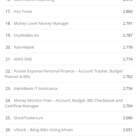
17.
Học Forex
2.860
18.
Money Lover Money Manager
2.791
19.
tinyWalletLite
2.787
20.
NamABank
2.778
21.
AMIS SME
2.774
22.
Pocket Expense Personal Finance – Account Tracker, Budget
Planner & Bills
2.762
23.
VietinBank IT Assistance
2.756
24.
Money Monitor Free – Account, Budget, Bill, Checkbook and
Cashflow Manager
2.704
25.
StockTraders.vn
2.680
26.
vStock – Bảng điện chứng khoán
2.651