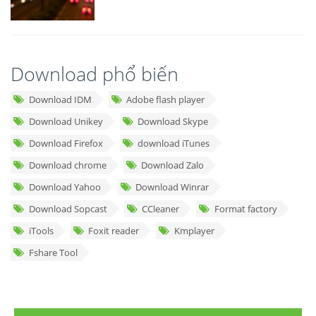
Download phổ biến
Download IDM
Adobe flash player
Download Unikey
Download Skype
Download Firefox
download iTunes
Download chrome
Download Zalo
Download Yahoo
Download Winrar
Download Sopcast
CCleaner
Format factory
iTools
Foxit reader
Kmplayer
Fshare Tool