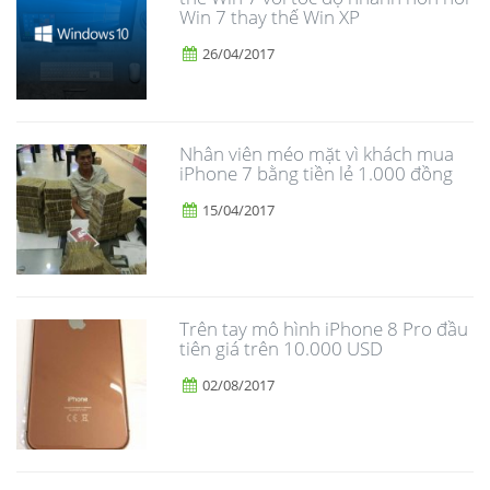
Win 7 thay thế Win XP
26/04/2017
Nhân viên méo mặt vì khách mua
iPhone 7 bằng tiền lẻ 1.000 đồng
15/04/2017
Trên tay mô hình iPhone 8 Pro đầu
tiên giá trên 10.000 USD
02/08/2017