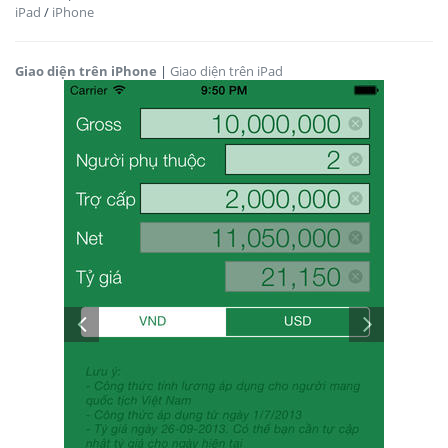
iPad
/
iPhone
Giao diện trên iPhone
|
Giao diện trên iPad