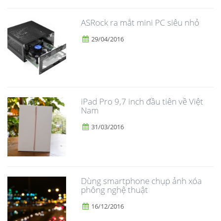
ASRock ra mắt mini PC siêu nhỏ
29/04/2016
iPad Pro 9,7 inch đầu tiên về Việt
Nam
31/03/2016
Dùng smartphone chụp ảnh xóa
phông nghệ thuật
16/12/2016