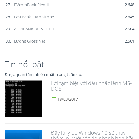
27.
PVcomBank Plentii
2.648
28.
FastBank – MobiFone
2.645
29.
AGRIBANK 3G NỘI BỘ
2.584
30.
Lương Gross Net
2.561
Tin nổi bật
Được quan tâm nhiều nhất trong tuần qua
Lời tạm biệt với dấu nhắc lệnh MS-
DOS
18/03/2017
Đây là lý do Windows 10 sẽ thay
thế Win 7 với tốc độ nhanh hơn hồi