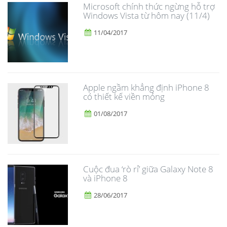
Microsoft chính thức ngừng hỗ trợ
Windows Vista từ hôm nay (11/4)
11/04/2017
Apple ngầm khẳng định iPhone 8
có thiết kế viền mỏng
01/08/2017
​Cuộc đua ‘rò rỉ’ giữa Galaxy Note 8
và iPhone 8
28/06/2017