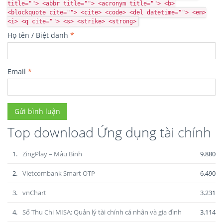
title=""> <abbr title=""> <acronym title=""> <b>
<blockquote cite=""> <cite> <code> <del datetime=""> <em>
<i> <q cite=""> <s> <strike> <strong>
Họ tên / Biệt danh
*
Email
*
Top download Ứng dụng tài chính
1.
ZingPlay – Mậu Binh
9.880
2.
Vietcombank Smart OTP
6.490
3.
vnChart
3.231
4.
Sổ Thu Chi MISA: Quản lý tài chính cá nhân và gia đình
3.114