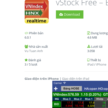
vStock Free –
Download
Phiên bản
Dung lượng
6.0.1
4.6 MB
Nhà sản xuất
Lượt tải
Vu Tuan Anh
3.058
Đánh giá
Thiết bị
3
/
5
lượt
iPad
/
iPhone
Giao diện trên iPhone
|
Giao diện trên iPad