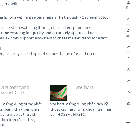
2
e, 3G, Wifi
Bu
 via Iphone with entire parameters like through PC screen? vStock
2
tes for stock watching through the limited iphone screen.
2
 time ensuring for quickly and accurately updated data.
an
VN30-Index support end-users to chase market trend for exact
2
i
y capacity, speed up and reduce the cost for end-users.
2
2
2
Vietcombank
vnChart
Smart OTP
2
3
 là ứng dụng được phát
vnChart là ứng dụng phân tích kỹ
combank chạy trên điện
thuật các mã chứng khoán trên hai
tạo ra mã xác thực khi
sàn HOSE và HASTC.
 dịch trên các dịch vụ
T
ank.