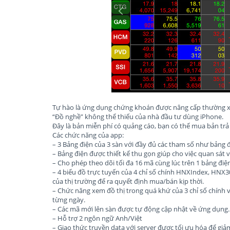
Tự hào là ứng dụng chứng khoán được nâng cấp thường x
“Đồ nghề” không thể thiếu của nhà đầu tư dùng iPhone.
Đây là bản miễn phí có quảng cáo, bạn có thể mua bản trả 
Các chức năng của app:
– 3 Bảng điện của 3 sàn với đầy đủ các tham số như bảng đ
– Bảng điện được thiết kế thu gọn giúp cho việc quan sát 
– Cho phép theo dõi tối đa 16 mã cùng lúc trên 1 bảng điệ
– 4 biểu đồ trực tuyến của 4 chỉ số chính HNXIndex, HNX
của thị trường để ra quyết định mua/bán kịp thời.
– Chức năng xem đồ thị trong quá khứ của 3 chỉ số chính v
từng ngày.
– Các mã mới lên sàn được tự động cập nhật về ứng dụng.
– Hỗ trợ 2 ngôn ngữ Anh/Việt
– Giao thức truyền data với server được tối ưu hóa để giảm