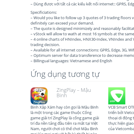
– Dùng được với tất cả các kiểu kết nối internet:: GPRS, Edg
Specificiations:
– Would you like to follow up 3 quotes of 3 trading floors
definitely can exceed your demand.
– The quote is designed minimizely and reasonably facilita
– vStock will allow to wath at most 16 symbols at the same
– 4 online charts of HNIndex, HNX30-Index, VNIndex and 
trading decision.
– Available for all internet connections: GPRS, Edge, 3G, Wif
– Optimum server for data transference to decrease memor
– Billingual languages: Vietnamese and English
Ứng dụng tương tự
ZingPlay – Mậu
Binh
Binh Xập Xám hay còn gọi là Mậu Binh
VCB Smart OTP
là một trong các game thuộc Cổng
triển bởi Viet
game giải trí ZingPlay là cổng game giải
thoại di động 
trí đa nền tảng đầu tiên ra mắt tại Việt
thực hiện giao
Nam, người chơi có thể chơi Mậu Binh
của Vietcomb
mọi lúc mọi nơi với bất kỳ thiết bị nào