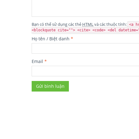
Bạn có thể sử dụng các thẻ
HTML
và các thuộc tính:
<a h
<blockquote cite=""> <cite> <code> <del datetime=
Họ tên / Biệt danh
*
Email
*