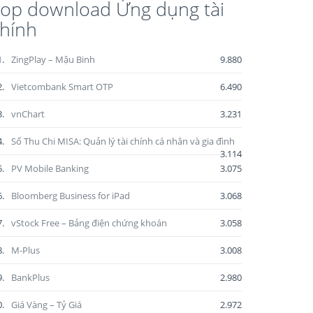
op download Ứng dụng tài
hính
1.
ZingPlay – Mậu Binh
9.880
2.
Vietcombank Smart OTP
6.490
3.
vnChart
3.231
4.
Sổ Thu Chi MISA: Quản lý tài chính cá nhân và gia đình
3.114
5.
PV Mobile Banking
3.075
6.
Bloomberg Business for iPad
3.068
7.
vStock Free – Bảng điện chứng khoán
3.058
8.
M-Plus
3.008
9.
BankPlus
2.980
0.
Giá Vàng – Tỷ Giá
2.972