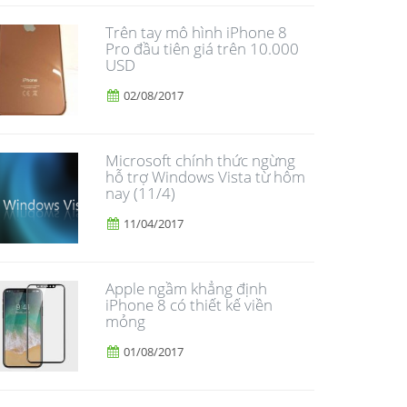
Trên tay mô hình iPhone 8
Pro đầu tiên giá trên 10.000
USD
02/08/2017
Microsoft chính thức ngừng
hỗ trợ Windows Vista từ hôm
nay (11/4)
11/04/2017
Apple ngầm khẳng định
iPhone 8 có thiết kế viền
mỏng
01/08/2017