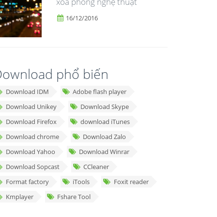
xóa phông nghệ thuật
16/12/2016
ownload phổ biến
Download IDM
Adobe flash player
Download Unikey
Download Skype
Download Firefox
download iTunes
Download chrome
Download Zalo
Download Yahoo
Download Winrar
Download Sopcast
CCleaner
Format factory
iTools
Foxit reader
Kmplayer
Fshare Tool