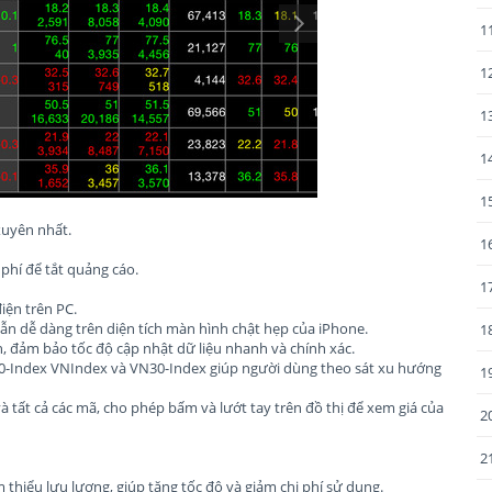
1
1
1
1
1
uyên nhất.
1
phí để tắt quảng cáo.
1
iện trên PC.
vẫn dễ dàng trên diện tích màn hình chật hẹp của iPhone.
1
n, đảm bảo tốc độ cập nhật dữ liệu nhanh và chính xác.
30-Index VNIndex và VN30-Index giúp người dùng theo sát xu hướng
1
à tất cả các mã, cho phép bấm và lướt tay trên đồ thị để xem giá của
2
2
 thiểu lưu lượng, giúp tăng tốc độ và giảm chi phí sử dụng.