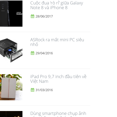
​Cuộc đua ‘rò rỉ’ giữa Galaxy
Note 8 và iPhone 8
28/06/2017
ASRock ra mắt mini PC siêu
nhỏ
29/04/2016
iPad Pro 9,7 inch đầu tiên về
Việt Nam
31/03/2016
Dùng smartphone chụp ảnh