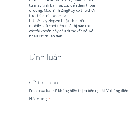
từ máy tính bàn, laptop đến điện thoại
di động. Mậu Binh ZingPlay có thể chơi
trực tiếp trên website
http://play.zing.vn hoặc chơi trên
mobile , dù chơi trên thiết bị nào thì
các tài khoản này đều được kết nối với
nhau rất thuận tiện.
Bình luận
Gửi bình luận
Email của bạn sẽ không hiển thị ra bên ngoài.
Vui lòng điề
Nội dung
*