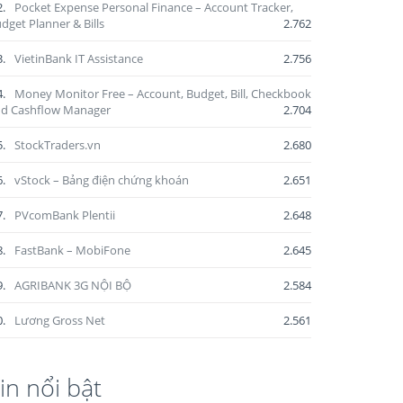
2.
Pocket Expense Personal Finance – Account Tracker,
dget Planner & Bills
2.762
3.
VietinBank IT Assistance
2.756
4.
Money Monitor Free – Account, Budget, Bill, Checkbook
d Cashflow Manager
2.704
5.
StockTraders.vn
2.680
6.
vStock – Bảng điện chứng khoán
2.651
7.
PVcomBank Plentii
2.648
8.
FastBank – MobiFone
2.645
9.
AGRIBANK 3G NỘI BỘ
2.584
0.
Lương Gross Net
2.561
in nổi bật