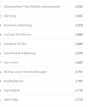
1.
iSpreadsheet Free (Mobile Spreadsheet)
2.933
2.
Giá Vàng
2.925
3.
Maritime mBanking
2.918
4.
vnChart for iPhone
2.889
5.
VietBank M-Plus
2.886
6.
Sacombank mBanking
2.878
7.
Học Forex
2.860
8.
Money Lover Money Manager
2.791
9.
tinyWalletLite
2.787
0.
NamABank
2.778
1.
AMIS SME
2.774