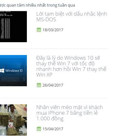
ợc quan tâm nhiều nhất trong tuần qua
Lời tạm biệt với dấu nhắc lệnh
MS-DOS
18/03/2017
Đây là lý do Windows 10 sẽ
thay thế Win 7 với tốc độ
nhanh hơn hồi Win 7 thay thế
Win XP
26/04/2017
Nhân viên méo mặt vì khách
mua iPhone 7 bằng tiền lẻ
1.000 đồng
15/04/2017