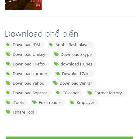
Download phổ biến
Download IDM
Adobe flash player
Download Unikey
Download Skype
Download Firefox
download iTunes
Download chrome
Download Zalo
Download Yahoo
Download Winrar
Download Sopcast
CCleaner
Format factory
iTools
Foxit reader
Kmplayer
Fshare Tool