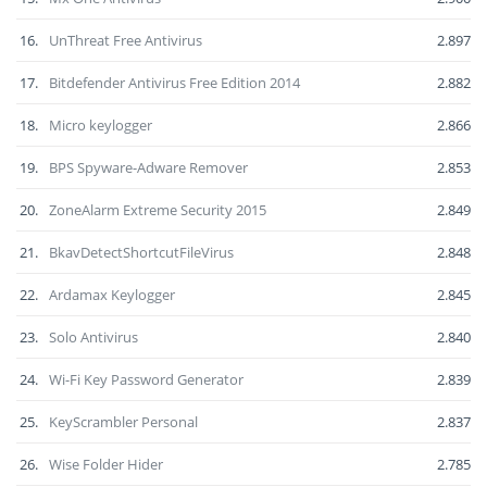
16.
UnThreat Free Antivirus
2.897
17.
Bitdefender Antivirus Free Edition 2014
2.882
18.
Micro keylogger
2.866
19.
BPS Spyware-Adware Remover
2.853
20.
ZoneAlarm Extreme Security 2015
2.849
21.
BkavDetectShortcutFileVirus
2.848
22.
Ardamax Keylogger
2.845
23.
Solo Antivirus
2.840
24.
Wi-Fi Key Password Generator
2.839
25.
KeyScrambler Personal
2.837
26.
Wise Folder Hider
2.785