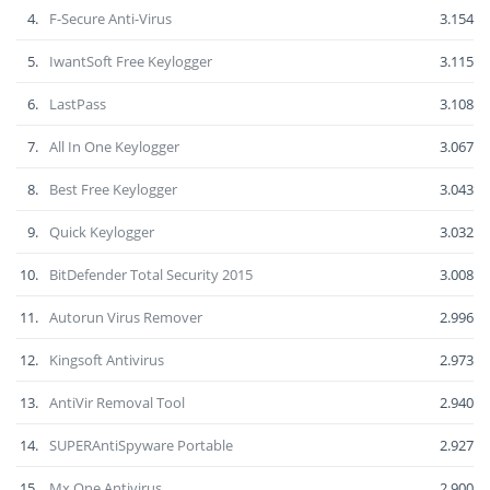
4.
F-Secure Anti-Virus
3.154
5.
IwantSoft Free Keylogger
3.115
6.
LastPass
3.108
7.
All In One Keylogger
3.067
8.
Best Free Keylogger
3.043
9.
Quick Keylogger
3.032
10.
BitDefender Total Security 2015
3.008
11.
Autorun Virus Remover
2.996
12.
Kingsoft Antivirus
2.973
13.
AntiVir Removal Tool
2.940
14.
SUPERAntiSpyware Portable
2.927
15.
Mx One Antivirus
2.900