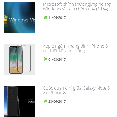
Microsoft chính thức ngừng hỗ trợ
Windows Vista từ hôm nay (11/4)
11/04/2017
Apple ngầm khẳng định iPhone 8
có thiết kế viền mỏng
01/08/2017
​Cuộc đua ‘rò rỉ’ giữa Galaxy Note 8
và iPhone 8
28/06/2017