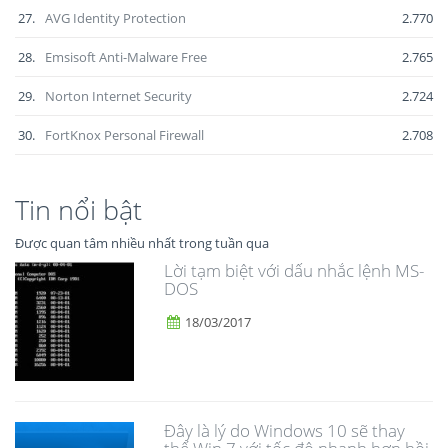
27.
AVG Identity Protection
2.770
28.
Emsisoft Anti-Malware Free
2.765
29.
Norton Internet Security
2.724
30.
FortKnox Personal Firewall
2.708
Tin nổi bật
Được quan tâm nhiều nhất trong tuần qua
Lời tạm biệt với dấu nhắc lệnh MS-
DOS
18/03/2017
Đây là lý do Windows 10 sẽ thay