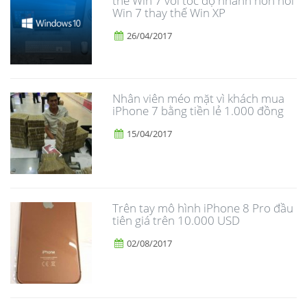
thế Win 7 với tốc độ nhanh hơn hồi
Win 7 thay thế Win XP
26/04/2017
Nhân viên méo mặt vì khách mua
iPhone 7 bằng tiền lẻ 1.000 đồng
15/04/2017
Trên tay mô hình iPhone 8 Pro đầu
tiên giá trên 10.000 USD
02/08/2017