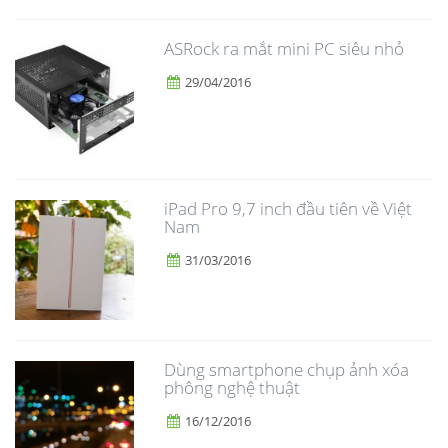
ASRock ra mắt mini PC siêu nhỏ
29/04/2016
iPad Pro 9,7 inch đầu tiên về Việt
Nam
31/03/2016
Dùng smartphone chụp ảnh xóa
phông nghệ thuật
16/12/2016