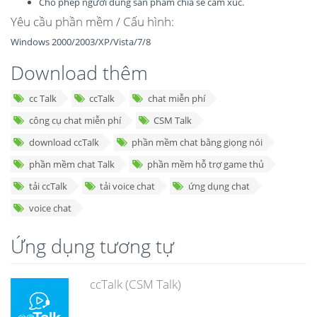
Cho phép người dùng sản phẩm chia sẻ cảm xúc.
Yêu cầu phần mềm / Cấu hình:
Windows 2000/2003/XP/Vista/7/8
Download thêm
cc Talk
ccTalk
chat miễn phí
công cụ chat miễn phí
CSM Talk
download ccTalk
phần mềm chat bằng giọng nói
phần mềm chat Talk
phần mềm hỗ trợ game thủ
tải ccTalk
tải voice chat
ứng dụng chat
voice chat
Ứng dụng tương tự
ccTalk (CSM Talk)