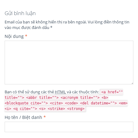
Gửi bình luận
Email của bạn sẽ không hiển thị ra bên ngoài.
Vui lòng điền thông tin
vào mục được đánh dấu
*
Nội dung
*
Bạn có thể sử dụng các thẻ
HTML
và các thuộc tính:
<a href=""
title=""> <abbr title=""> <acronym title=""> <b>
<blockquote cite=""> <cite> <code> <del datetime=""> <em>
<i> <q cite=""> <s> <strike> <strong>
Họ tên / Biệt danh
*