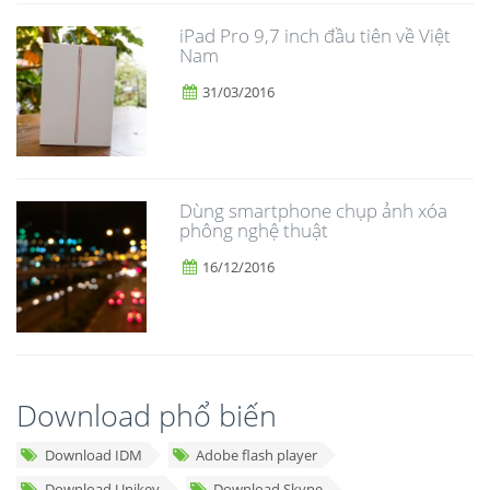
iPad Pro 9,7 inch đầu tiên về Việt
Nam
31/03/2016
Dùng smartphone chụp ảnh xóa
phông nghệ thuật
16/12/2016
Download phổ biến
Download IDM
Adobe flash player
Download Unikey
Download Skype