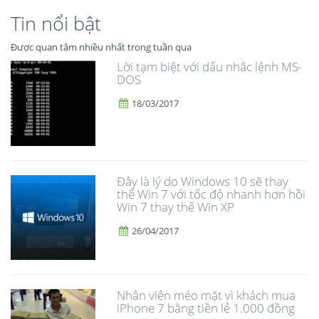
Tin nổi bật
Được quan tâm nhiều nhất trong tuần qua
Lời tạm biệt với dấu nhắc lệnh MS-
DOS
18/03/2017
Đây là lý do Windows 10 sẽ thay
thế Win 7 với tốc độ nhanh hơn hồi
Win 7 thay thế Win XP
26/04/2017
Nhân viên méo mặt vì khách mua
iPhone 7 bằng tiền lẻ 1.000 đồng