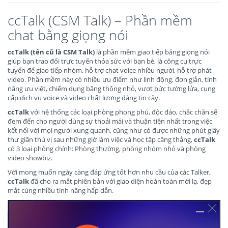
ccTalk (CSM Talk) – Phần mềm
chat bằng giọng nói
ccTalk (tên cũ là CSM Talk)
là phần mềm giao tiếp bằng giọng nói
giúp bạn trao đổi trực tuyến thỏa sức với bạn bè, là công cụ trực
tuyến để giao tiếp nhóm, hỗ trợ chat voice nhiều người, hỗ trợ phát
video. Phần mềm này có nhiều ưu điểm như linh động, đơn giản, tính
năng ưu việt, chiếm dụng băng thông nhỏ, vượt bức tường lửa, cung
cấp dịch vụ voice và video chất lượng đáng tin cậy.
ccTalk
với hệ thống các loại phòng phong phú, độc đáo, chắc chắn sẽ
đem đến cho người dùng sự thoải mái và thuận tiện nhất trong việc
kết nối với mọi người xung quanh, cũng như có được những phút giây
thư giãn thú vị sau những giờ làm việc và học tập căng thẳng,
ccTalk
có 3 loại phòng chính: Phòng thường, phòng nhóm nhỏ và phòng
video showbiz.
Với mong muốn ngày càng đáp ứng tốt hơn nhu cầu của các Talker,
ccTalk
đã cho ra mắt phiên bản với giao diện hoàn toàn mới lạ, đẹp
mắt cùng nhiều tính năng hấp dẫn.