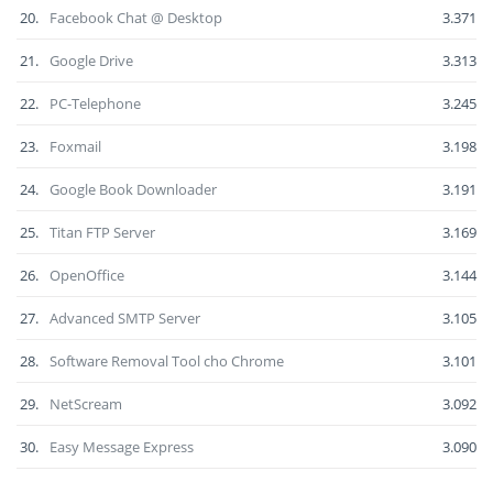
20.
Facebook Chat @ Desktop
3.371
21.
Google Drive
3.313
22.
PC-Telephone
3.245
23.
Foxmail
3.198
24.
Google Book Downloader
3.191
25.
Titan FTP Server
3.169
26.
OpenOffice
3.144
27.
Advanced SMTP Server
3.105
28.
Software Removal Tool cho Chrome
3.101
29.
NetScream
3.092
30.
Easy Message Express
3.090