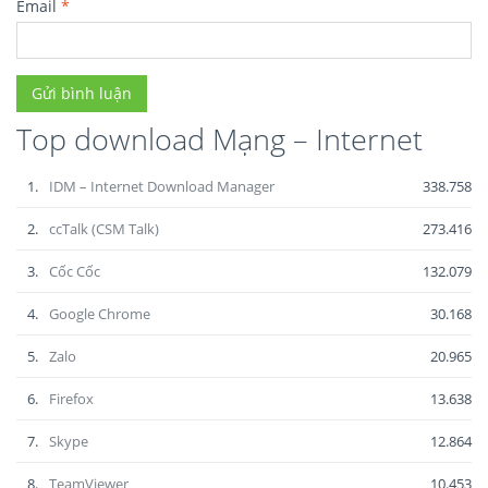
Email
*
Top download Mạng – Internet
1.
IDM – Internet Download Manager
338.758
2.
ccTalk (CSM Talk)
273.416
3.
Cốc Cốc
132.079
4.
Google Chrome
30.168
5.
Zalo
20.965
6.
Firefox
13.638
7.
Skype
12.864
8.
TeamViewer
10.453