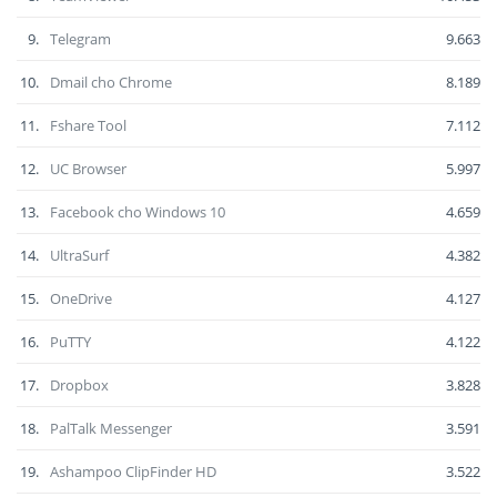
9.
Telegram
9.663
10.
Dmail cho Chrome
8.189
11.
Fshare Tool
7.112
12.
UC Browser
5.997
13.
Facebook cho Windows 10
4.659
14.
UltraSurf
4.382
15.
OneDrive
4.127
16.
PuTTY
4.122
17.
Dropbox
3.828
18.
PalTalk Messenger
3.591
19.
Ashampoo ClipFinder HD
3.522