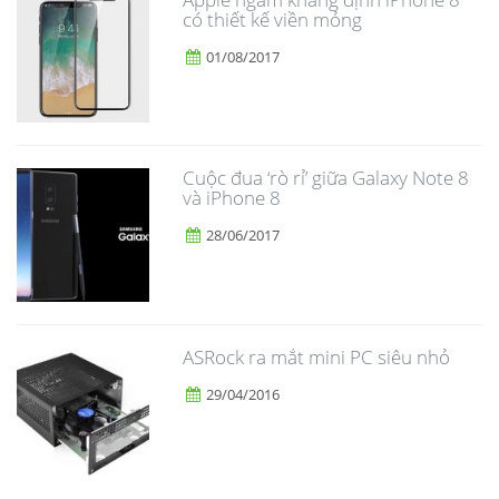
có thiết kế viền mỏng
01/08/2017
​Cuộc đua ‘rò rỉ’ giữa Galaxy Note 8
và iPhone 8
28/06/2017
ASRock ra mắt mini PC siêu nhỏ
29/04/2016