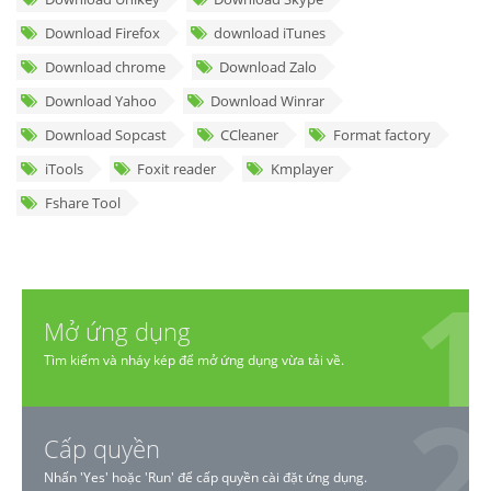
Download Firefox
download iTunes
Download chrome
Download Zalo
Download Yahoo
Download Winrar
Download Sopcast
CCleaner
Format factory
iTools
Foxit reader
Kmplayer
Fshare Tool
Mở ứng dụng
Tìm kiếm và nháy kép để mở ứng dụng vừa tải về.
Cấp quyền
Nhấn 'Yes' hoặc 'Run' để cấp quyền cài đặt ứng dụng.