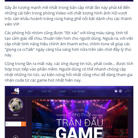
Gây ấn tượng mạnh mẽ nhất trong bản cập nhật lần này phải kể đến
những cải tiến trong phòng Video với chất lượng hình ảnh HD vượt
trội, sân khấu hoành tráng cùng hàng ghế nổi bật dành cho các thành
viên VIP.
Các phòng hội nhóm cũng được “lột xác” với tông màu sáng, tinh tế
tạo cảm giác dễ chịu, thuận tiện hơn cho người dùng. Ngoài ra, với việc
cập nhật tính năng hiệu chỉnh âm thanh echo, chỉnh tone sẽ giúp các
“giọng ca ccTalk” ngày càng tỏa sáng hơn nữa trên sân chơi đầy lý thú
này.
Cũng trong lần ra mắt này, các ứng dụng tin tức, phát code… được tích
hợp trực tiếp vào phần mềm. Người dùng có thể nhanh chóng cập
nhật những tin tức, sự kiện nóng hổi nhất cũng như dễ dàng tham gia
nhận code từ các game hot nhất hiện nay.