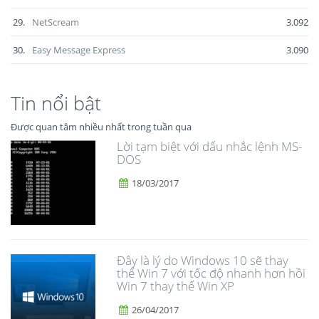
29.
NetScream
3.092
30.
Easy Message Express
3.090
Tin nổi bật
Được quan tâm nhiều nhất trong tuần qua
Lời tạm biệt với dấu nhắc lệnh MS-
DOS
18/03/2017
Đây là lý do Windows 10 sẽ thay
thế Win 7 với tốc độ nhanh hơn hồi
Win 7 thay thế Win XP
26/04/2017