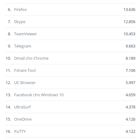
6.
Firefox
13.636
7.
Skype
12.856
8.
TeamViewer
10.453
9.
Telegram
9.663
10.
Dmail cho Chrome
8.189
11.
Fshare Tool
7.106
12.
UC Browser
5.997
13.
Facebook cho Windows 10
4.659
14.
UltraSurf
4.378
15.
OneDrive
4.126
16.
PuTTY
4.122