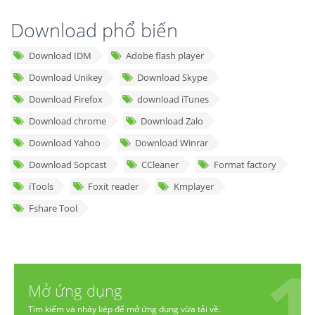
Download phổ biến
Download IDM
Adobe flash player
Download Unikey
Download Skype
Download Firefox
download iTunes
Download chrome
Download Zalo
Download Yahoo
Download Winrar
Download Sopcast
CCleaner
Format factory
iTools
Foxit reader
Kmplayer
Fshare Tool
Mở ứng dụng
Tìm kiếm và nháy kép để mở ứng dụng vừa tải về.