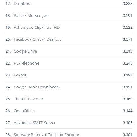
17.
Dropbox
3.828
18.
PalTalk Messenger
3.591
19.
Ashampoo ClipFinder HD
3.522
20.
Facebook Chat @ Desktop
3.371
21.
Google Drive
3.313
22.
PC-Telephone
3.245
23.
Foxmail
3.198
24.
Google Book Downloader
3.191
25.
Titan FTP Server
3.169
26.
OpenOffice
3.144
27.
Advanced SMTP Server
3.105
28.
Software Removal Tool cho Chrome
3.101