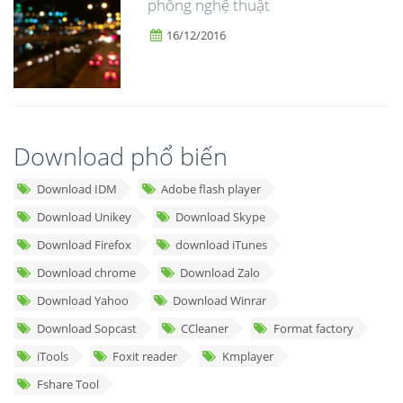
phông nghệ thuật
16/12/2016
Download phổ biến
Download IDM
Adobe flash player
Download Unikey
Download Skype
Download Firefox
download iTunes
Download chrome
Download Zalo
Download Yahoo
Download Winrar
Download Sopcast
CCleaner
Format factory
iTools
Foxit reader
Kmplayer
Fshare Tool