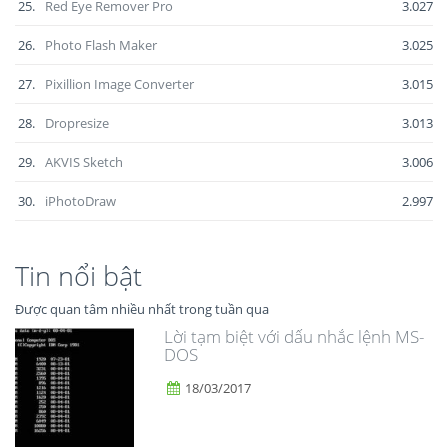
25.
Red Eye Remover Pro
3.027
26.
Photo Flash Maker
3.025
27.
Pixillion Image Converter
3.015
28.
Dropresize
3.013
29.
AKVIS Sketch
3.006
30.
iPhotoDraw
2.997
Tin nổi bật
Được quan tâm nhiều nhất trong tuần qua
Lời tạm biệt với dấu nhắc lệnh MS-
DOS
18/03/2017