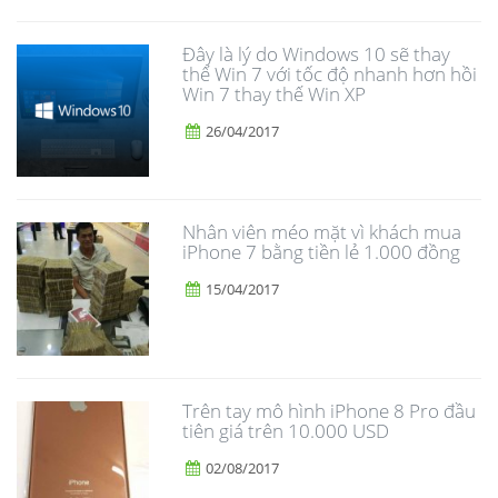
Đây là lý do Windows 10 sẽ thay
thế Win 7 với tốc độ nhanh hơn hồi
Win 7 thay thế Win XP
26/04/2017
Nhân viên méo mặt vì khách mua
iPhone 7 bằng tiền lẻ 1.000 đồng
15/04/2017
Trên tay mô hình iPhone 8 Pro đầu
tiên giá trên 10.000 USD
02/08/2017