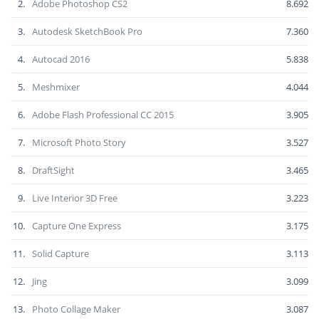
2.
Adobe Photoshop CS2
8.692
3.
Autodesk SketchBook Pro
7.360
4.
Autocad 2016
5.838
5.
Meshmixer
4.044
6.
Adobe Flash Professional CC 2015
3.905
7.
Microsoft Photo Story
3.527
8.
DraftSight
3.465
9.
Live Interior 3D Free
3.223
10.
Capture One Express
3.175
11.
Solid Capture
3.113
12.
Jing
3.099
13.
Photo Collage Maker
3.087