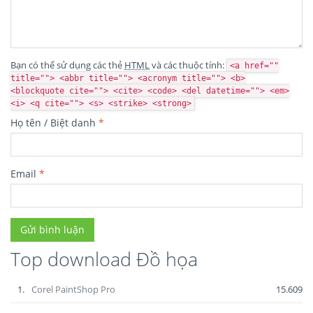
Bạn có thể sử dụng các thẻ
HTML
và các thuộc tính:
<a href=""
title=""> <abbr title=""> <acronym title=""> <b>
<blockquote cite=""> <cite> <code> <del datetime=""> <em>
<i> <q cite=""> <s> <strike> <strong>
Họ tên / Biệt danh
*
Email
*
Top download Đồ họa
1.
Corel PaintShop Pro
15.609