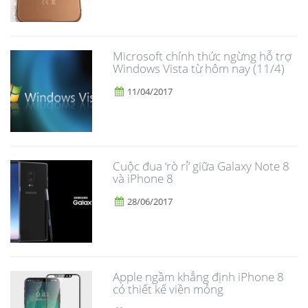
Microsoft chính thức ngừng hỗ trợ
Windows Vista từ hôm nay (11/4)
11/04/2017
​Cuộc đua ‘rò rỉ’ giữa Galaxy Note 8
và iPhone 8
28/06/2017
Apple ngầm khẳng định iPhone 8
có thiết kế viền mỏng