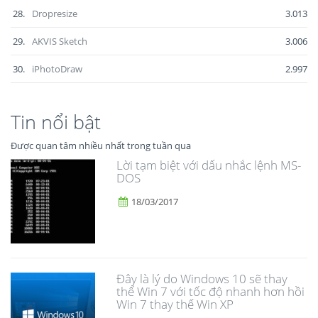
28.
Dropresize
3.013
29.
AKVIS Sketch
3.006
30.
iPhotoDraw
2.997
Tin nổi bật
Được quan tâm nhiều nhất trong tuần qua
Lời tạm biệt với dấu nhắc lệnh MS-
DOS
18/03/2017
Đây là lý do Windows 10 sẽ thay
thế Win 7 với tốc độ nhanh hơn hồi
Win 7 thay thế Win XP