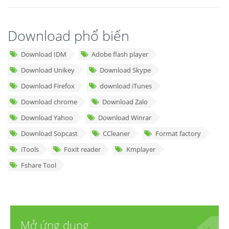
Download phổ biến
Download IDM
Adobe flash player
Download Unikey
Download Skype
Download Firefox
download iTunes
Download chrome
Download Zalo
Download Yahoo
Download Winrar
Download Sopcast
CCleaner
Format factory
iTools
Foxit reader
Kmplayer
Fshare Tool
Mở ứng dụng