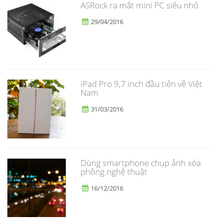
ASRock ra mắt mini PC siêu nhỏ
29/04/2016
iPad Pro 9,7 inch đầu tiên về Việt
Nam
31/03/2016
Dùng smartphone chụp ảnh xóa
phông nghệ thuật
16/12/2016