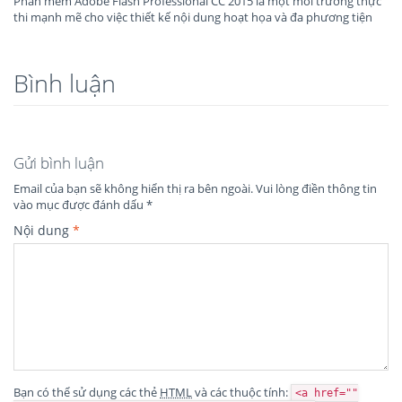
Phần mềm Adobe Flash Professional CC 2015 là một môi trường thực
thi mạnh mẽ cho việc thiết kế nội dung hoạt họa và đa phương tiện
Bình luận
Gửi bình luận
Email của bạn sẽ không hiển thị ra bên ngoài.
Vui lòng điền thông tin
vào mục được đánh dấu
*
Nội dung
*
Bạn có thể sử dụng các thẻ
HTML
và các thuộc tính:
<a href=""