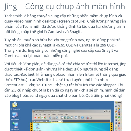
Jing – Công cụ chụp ảnh màn hình
Techsmith là hãng chuyên cung cấp những phần mềm chụp hình và
quay video màn hình desktop (screen capture). Chất lượng những sản
phẩm của Techsmith đã được khẳng định từ lâu qua hai chương trình
nổi tiếng khắp thế giới là Camtasia và SnagIt.
Tuy nhiên, muốn sở hữu hai chương trình này, người dùng phải trả
một chi phí khá cao (SnagIt là 49.95 USD và Camtasia là 299 USD).
Trong khi đó, Jing cũng có những công nghệ cao cấp của SnagIt và
Camtasia mà lại hoàn toàn miễn phí.
Với tiêu chí đơn giản, dễ dùng và có thể chia sẻ tức thì lên Internet, Jing
được thiết kế đơn giản (nhưng khá đẹp) giúp người dùng dễ dàng
thao tác. Đặc biệt, khả năng upload nhanh lên Internet thông qua giao
thức FTP hoặc các Website chia sẻ trực tuyến phổ biến như:
ScreenCast, Flickr, YouTube… thật sự rất hữu ích cho các blogger. Chỉ
cần 2,3 cú nhấp chuột là bạn đã có ngay link chia sẻ phim, hình để dán
vào blog hoặc send ngay qua chat cho bạn bè. Quá tiện phải không!