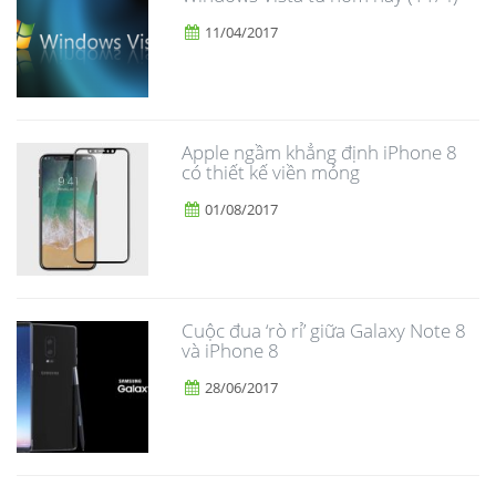
11/04/2017
Apple ngầm khẳng định iPhone 8
có thiết kế viền mỏng
01/08/2017
​Cuộc đua ‘rò rỉ’ giữa Galaxy Note 8
và iPhone 8
28/06/2017