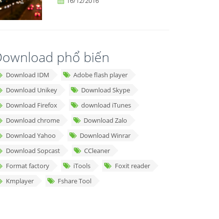
16/12/2016
ownload phổ biến
Download IDM
Adobe flash player
Download Unikey
Download Skype
Download Firefox
download iTunes
Download chrome
Download Zalo
Download Yahoo
Download Winrar
Download Sopcast
CCleaner
Format factory
iTools
Foxit reader
Kmplayer
Fshare Tool