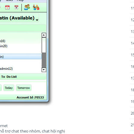
1
1
1
1
1
1
1
1
1
2
2
ernet
ỗ trợ chat theo nhóm, chat hội nghị