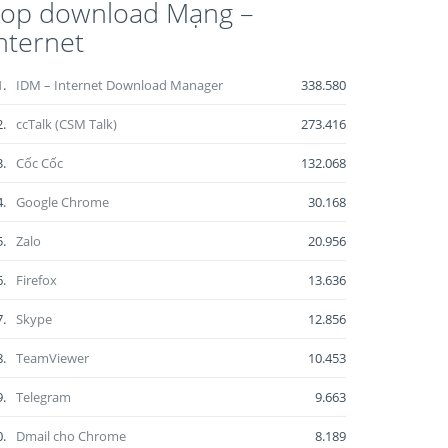
Top download Mạng –
nternet
1.
IDM – Internet Download Manager
338.580
2.
ccTalk (CSM Talk)
273.416
3.
Cốc Cốc
132.068
4.
Google Chrome
30.168
5.
Zalo
20.956
6.
Firefox
13.636
7.
Skype
12.856
8.
TeamViewer
10.453
9.
Telegram
9.663
0.
Dmail cho Chrome
8.189