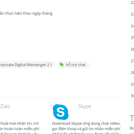
2
 cần thực hiện theo ngày tháng
2
2
2
2
2
rporate Digital Messenger 2.1
hỗ trợ chat
2
2
3
Zalo
Skype
T
thoải mái nhắn tin, trò
Download Skype ứng dụng chat video,
Đư
iện hoàn toàn miễn phí
gọi điện thoại và gửi tin nhắn miễn phí
 những người thân yêu
phổ biến nhất hiện nay được rất nhiều