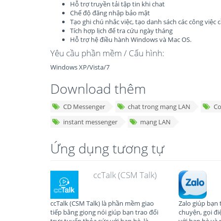
Hỗ trợ truyền tải tập tin khi chat
Chế độ đăng nhập bảo mật
Tạo ghi chú nhắc việc, tạo danh sách các công việc
Tích hợp lịch để tra cứu ngày tháng
Hỗ trợ hệ điều hành Windows và Mac OS.
Yêu cầu phần mềm / Cấu hình:
Windows XP/Vista/7
Download thêm
CD Messenger
chat trong mạng LAN
Co
instant messenger
mạng LAN
Ứng dụng tương tự
ccTalk (CSM Talk)
ccTalk (CSM Talk) là phần mềm giao
Zalo giúp bạn 
tiếp bằng giọng nói giúp bạn trao đổi
chuyện, gọi đ
trực tuyến thỏa sức với bạn bè, là
với bạn bè và