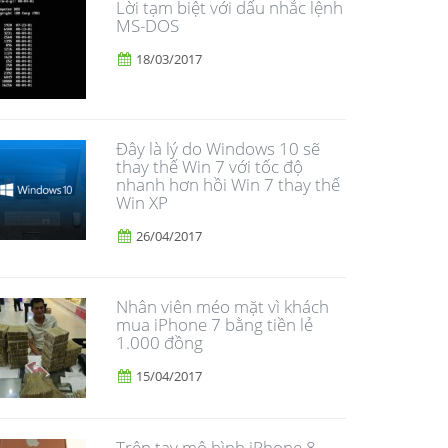
Lời tạm biệt với dấu nhắc lệnh
MS-DOS
18/03/2017
Đây là lý do Windows 10 sẽ
thay thế Win 7 với tốc độ
nhanh hơn hồi Win 7 thay thế
Win XP
26/04/2017
Nhân viên méo mặt vì khách
mua iPhone 7 bằng tiền lẻ
1.000 đồng
15/04/2017
Trên tay mô hình iPhone 8