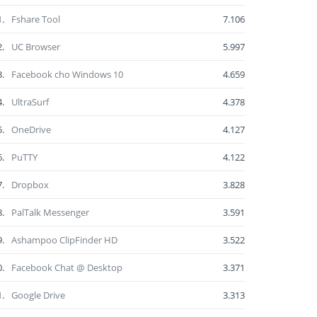
1.
Fshare Tool
7.106
2.
UC Browser
5.997
3.
Facebook cho Windows 10
4.659
4.
UltraSurf
4.378
5.
OneDrive
4.127
6.
PuTTY
4.122
7.
Dropbox
3.828
8.
PalTalk Messenger
3.591
9.
Ashampoo ClipFinder HD
3.522
0.
Facebook Chat @ Desktop
3.371
1.
Google Drive
3.313