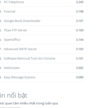
2.
PC-Telephone
3.245
3.
Foxmail
3.198
4.
Google Book Downloader
3.191
5.
Titan FTP Server
3.169
6.
OpenOffice
3.144
7.
Advanced SMTP Server
3.105
8.
Software Removal Tool cho Chrome
3.101
9.
NetScream
3.092
0.
Easy Message Express
3.090
in nổi bật
ợc quan tâm nhiều nhất trong tuần qua