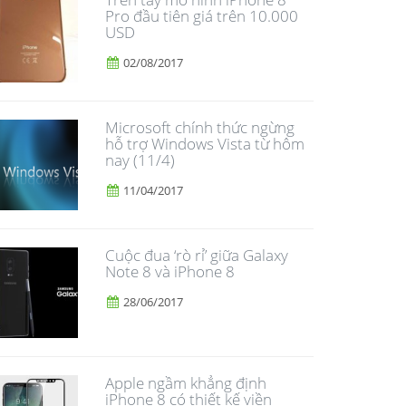
Pro đầu tiên giá trên 10.000
USD
02/08/2017
Microsoft chính thức ngừng
hỗ trợ Windows Vista từ hôm
nay (11/4)
11/04/2017
​Cuộc đua ‘rò rỉ’ giữa Galaxy
Note 8 và iPhone 8
28/06/2017
Apple ngầm khẳng định
iPhone 8 có thiết kế viền