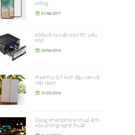
mỏng
01/08/2017
ASRock ra mắt mini PC siêu
nhỏ
29/04/2016
iPad Pro 9,7 inch đầu tiên về
Việt Nam
31/03/2016
Dùng smartphone chụp ảnh
xóa phông nghệ thuật