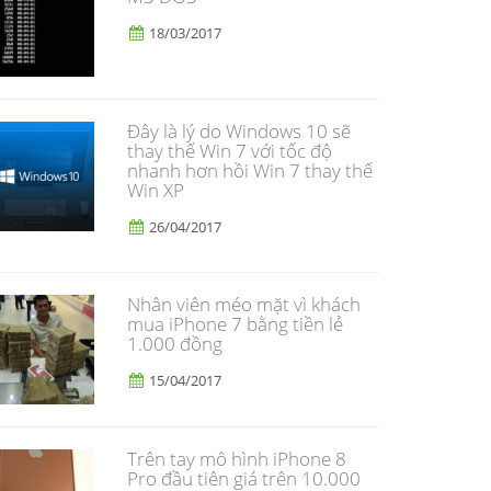
18/03/2017
Đây là lý do Windows 10 sẽ
thay thế Win 7 với tốc độ
nhanh hơn hồi Win 7 thay thế
Win XP
26/04/2017
Nhân viên méo mặt vì khách
mua iPhone 7 bằng tiền lẻ
1.000 đồng
15/04/2017
Trên tay mô hình iPhone 8
Pro đầu tiên giá trên 10.000