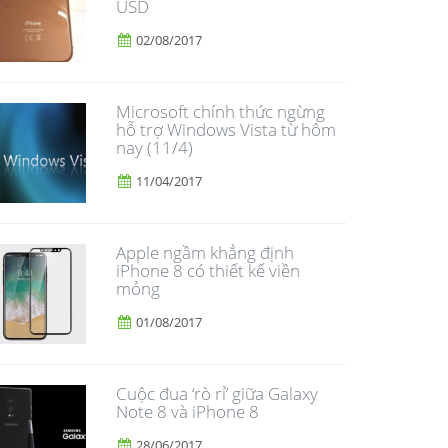
USD
02/08/2017
Microsoft chính thức ngừng
hỗ trợ Windows Vista từ hôm
nay (11/4)
11/04/2017
Apple ngầm khẳng định
iPhone 8 có thiết kế viền
mỏng
01/08/2017
​Cuộc đua ‘rò rỉ’ giữa Galaxy
Note 8 và iPhone 8
28/06/2017