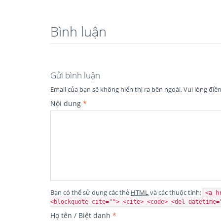
Bình luận
Gửi bình luận
Email của bạn sẽ không hiển thị ra bên ngoài.
Vui lòng điề
Nội dung
*
Bạn có thể sử dụng các thẻ
HTML
và các thuộc tính:
<a h
<blockquote cite=""> <cite> <code> <del datetime=
Họ tên / Biệt danh
*