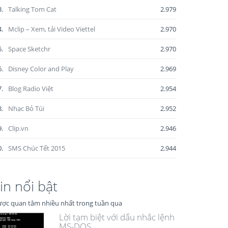
3.
Talking Tom Cat
2.979
4.
Mclip – Xem, tải Video Viettel
2.970
5.
Space Sketchr
2.970
6.
Disney Color and Play
2.969
7.
Blog Radio Việt
2.954
8.
Nhạc Bỏ Túi
2.952
9.
Clip.vn
2.946
0.
SMS Chúc Tết 2015
2.944
in nổi bật
ợc quan tâm nhiều nhất trong tuần qua
Lời tạm biệt với dấu nhắc lệnh
MS-DOS