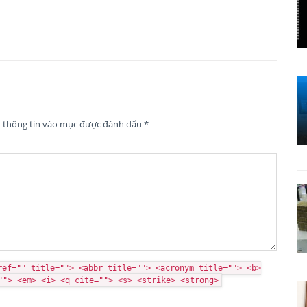
n thông tin vào mục được đánh dấu
*
ref="" title=""> <abbr title=""> <acronym title=""> <b>
""> <em> <i> <q cite=""> <s> <strike> <strong>