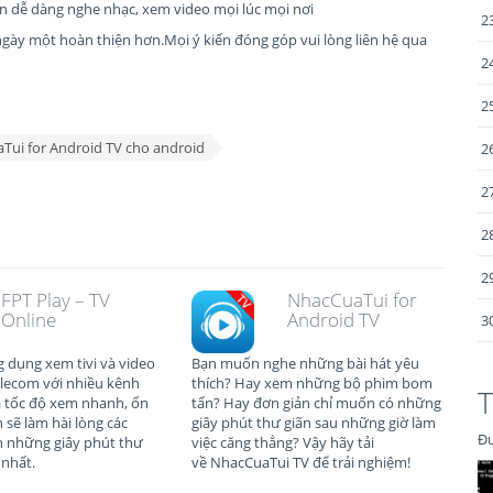
bạn dễ dàng nghe nhạc, xem video mọi lúc mọi nơi
2
ày một hoàn thiện hơn.Mọi ý kiến đóng góp vui lòng liên hệ qua
2
2
Tui for Android TV cho android
2
2
2
2
FPT Play – TV
NhacCuaTui for
Online
Android TV
3
g dụng xem tivi và video
Bạn muốn nghe những bài hát yêu
elecom với nhiều kênh
thích? Hay xem những bộ phim bom
T
à tốc độ xem nhanh, ổn
tấn? Hay đơn giản chỉ muốn có những
 sẽ làm hài lòng các
giây phút thư giãn sau những giờ làm
Đư
 những giây phút thư
việc căng thẳng? Vậy hãy tải
 nhất.
về NhacCuaTui TV để trải nghiệm!