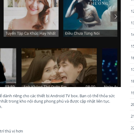
1
1
1
1
1
1
1
1
 dành riêng cho các thiết bị Android TV box. Bạn có thể thỏa sức
hất trong kho nội dung phong phú và được cập nhật liên tục.
2
n.
2
2
trí thú vị hơn