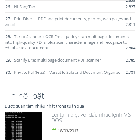
26.
NLSangTao
2.827
27.
PrintDirect – PDF and print documents, photos, web pages and
email
2.811
28.
Turbo Scanner + OCR Free: quickly scan multipage documents
into high-quality PDFs, plus scan character image and recognize to
editable text document
2.804
29.
Scanify Lite: multi page document PDF scanner
2.785
30.
Private Pal (Free) – Versatile Safe and Document Organizer
2.781
Tin nổi bật
Được quan tâm nhiều nhất trong tuần qua
Lời tạm biệt với dấu nhắc lệnh MS-
DOS
18/03/2017