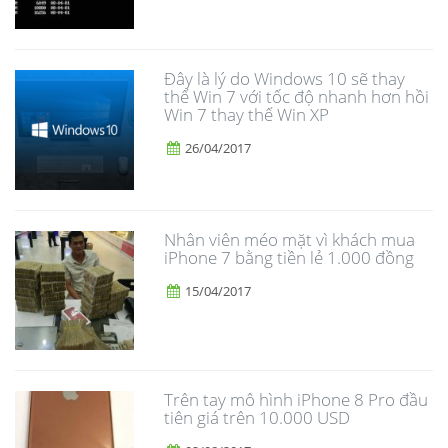
Đây là lý do Windows 10 sẽ thay
thế Win 7 với tốc độ nhanh hơn hồi
Win 7 thay thế Win XP
26/04/2017
Nhân viên méo mặt vì khách mua
iPhone 7 bằng tiền lẻ 1.000 đồng
15/04/2017
Trên tay mô hình iPhone 8 Pro đầu
tiên giá trên 10.000 USD