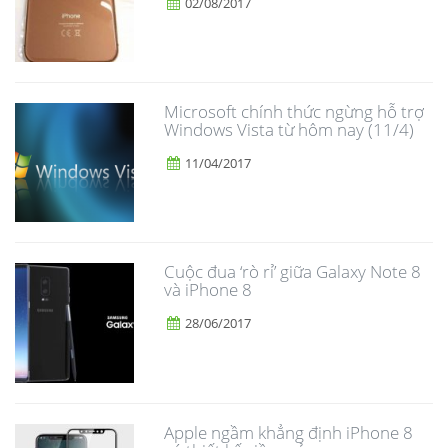
02/08/2017
Microsoft chính thức ngừng hỗ trợ
Windows Vista từ hôm nay (11/4)
11/04/2017
​Cuộc đua ‘rò rỉ’ giữa Galaxy Note 8
và iPhone 8
28/06/2017
Apple ngầm khẳng định iPhone 8