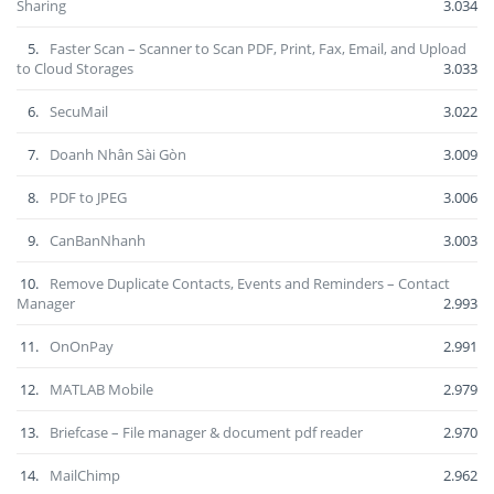
Sharing
3.034
5.
Faster Scan – Scanner to Scan PDF, Print, Fax, Email, and Upload
to Cloud Storages
3.033
6.
SecuMail
3.022
7.
Doanh Nhân Sài Gòn
3.009
8.
PDF to JPEG
3.006
9.
CanBanNhanh
3.003
10.
Remove Duplicate Contacts, Events and Reminders – Contact
Manager
2.993
11.
OnOnPay
2.991
12.
MATLAB Mobile
2.979
13.
Briefcase – File manager & document pdf reader
2.970
14.
MailChimp
2.962