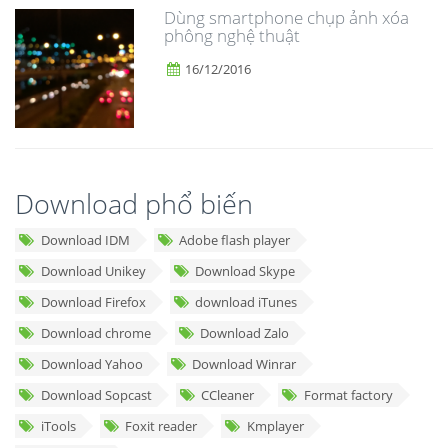
Dùng smartphone chụp ảnh xóa
phông nghệ thuật
16/12/2016
Download phổ biến
Download IDM
Adobe flash player
Download Unikey
Download Skype
Download Firefox
download iTunes
Download chrome
Download Zalo
Download Yahoo
Download Winrar
Download Sopcast
CCleaner
Format factory
iTools
Foxit reader
Kmplayer