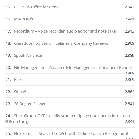
15.
POLARIS Office for Citrix
2.947
16.
MIRROR✪
2.941
17.
Recordium – voice recorder, audio editor and note taker
2.913
18.
Glassdoor: Job Search, Salaries & Company Reviews
2.909
19.
Speak American
2.889
20.
File Manager Lite – Advance File Manager and Document Reader
2.869
21.
Biaki
2.869
22.
Office²
2.864
23.
38 Degree Flowers
2.841
24.
SharpScan + OCR: rapidly scan multipage documents into clean
PDF on the go
2.841
25.
Flex Search – Search the Web with Online Speech Recognition!
2.839