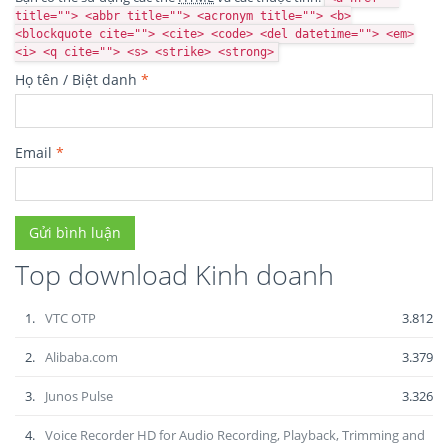
title=""> <abbr title=""> <acronym title=""> <b>
<blockquote cite=""> <cite> <code> <del datetime=""> <em>
<i> <q cite=""> <s> <strike> <strong>
Họ tên / Biệt danh
*
Email
*
Top download Kinh doanh
1.
VTC OTP
3.812
2.
Alibaba.com
3.379
3.
Junos Pulse
3.326
4.
Voice Recorder HD for Audio Recording, Playback, Trimming and