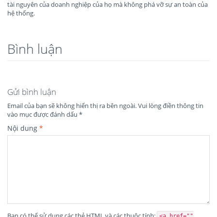
tài nguyên của doanh nghiệp của họ mà không phá vỡ sự an toàn của
hệ thống.
Bình luận
Gửi bình luận
Email của bạn sẽ không hiển thị ra bên ngoài.
Vui lòng điền thông tin
vào mục được đánh dấu
*
Nội dung
*
Bạn có thể sử dụng các thẻ
HTML
và các thuộc tính:
<a href=""