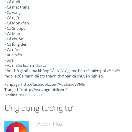
• Cá đuối
• Cá mặt trăng
• Cá vàng
• Cá ngừ
• Cá Monkfish
• Cá Snapper
• Cá Mao
• Cá chuồn
• Cá lồng đèn
• Cá nóc
• Rùa biển
• Sứa
• Và nhiều loại cá khác…
Còn chờ gì nữa mà không TẢI NGAY game bắn cá miễn phí về chiếc
mobile của mình để trở thành thợ bắn cá chuyên nghiệp.
Fanpage: http://facebook.com/VuaSanCaVNG
Trang chủ: http://vsc.vngmobile.vn/
Hotline: 1900 585 833
Ứng dụng tương tự
Appvn Plus