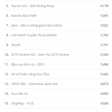
5.
Naruto KO – Đối Kháng Ninja
6.178
6.
Naruto Đại Chiến
5.891
7.
Joka – đấu trường game bai online
5.822
8.
Liên Minh Huyền Thoại Mobile
5.765
9.
Muvik
5.701
10.
SCTV Online HD – Xem Tivi SCTV Online
5.593
11.
Bầu cua tôm cá – 2015
5.496
12.
Xổ số toàn năng (Soi Cầu)
5.433
13.
SẢNH BÀI – Game bai, danh bai
4.873
14.
Vua Săn Cá
4.859
15.
ZingPlay – Xì tố
4.838