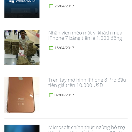
26/04/2017
Nhân viên méo mặt vì khách mua
iPhone 7 bằng tiền lẻ 1.000 đồng
15/04/2017
Trên tay mô hình iPhone 8 Pro đầu
tiên giá trên 10.000 USD
02/08/2017
Microsoft chính thức ngừng hỗ trợ