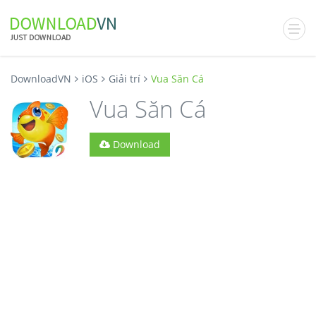
DownloadVN
iOS
Giải trí
Vua Săn Cá
Vua Săn Cá
Download