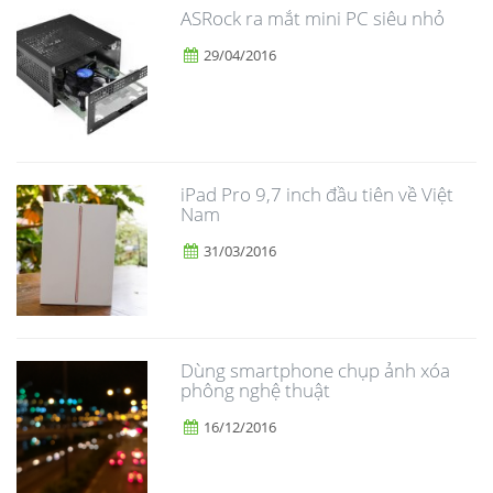
ASRock ra mắt mini PC siêu nhỏ
29/04/2016
iPad Pro 9,7 inch đầu tiên về Việt
Nam
31/03/2016
Dùng smartphone chụp ảnh xóa
phông nghệ thuật
16/12/2016