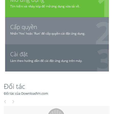
Tìm kiếm và nháy kép để mở ứng dụng vừa tải về.
Cấp quyền
Nhấn 'Yes' hoặc 'Run' để cấp quyền cài đặt ứng dụng.
Cài đặt
Làm theo hướng dẫn để cài đặt ứng dụng trên máy.
Đối tác
Đối tác của DownloadVn.com