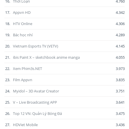
16.
Thời Loạn
4.760
17.
Appvn HD
4.342
18.
HTV Online
4.306
19.
Bác học nhí
4.289
20.
Vietnam Esports TV (VETV)
4.145
21.
ibis Paint X – sketchbook anime manga
4.055
22.
Xem Phim3s.NET
3.973
23.
Film Appvn
3.835
24.
Myidol – 3D Avatar Creator
3.751
25.
V – Live Broadcasting APP
3.641
26.
Top 12 VN: Quản Lý Bóng Đá
3.475
27.
HDViet Mobile
3.436