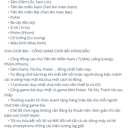
• Sâm (Sâm Lốc, Sam Loc)
• Tiến lên miền Nam (Tien len mien Nam)
• Tiến lên miền Bắc (Tien lên mien Bac)
• Poker
• Ba cây (Ba cay)
• Xì tố ( Xi to)
• Phỏm (Phom)
• Cờ tướng (Co tuong)
• Mậu binh (Mau binh)
VUA CHƠI BÀI – CỔNG GAME CHƠI BÀI HÀNG ĐẦU
• Cộng đồng cao thủ Tiến lên Miền Nam ( TLMN), Liêng (Lieng),
Phỏm (Phom),
• Sâm (Sam), Tài Xỉu, Poker … đông nhất hiện nay.
• Tự động chơi bài thay khi mất kết nối hoặc người dùng bận, tránh
các trường hợp mất Đá (Xu) một cách bị động.
• 1 tài khoản duy nhất chơi trên mọi nền thiết bị và iOS
• Cổng game bài duy nhất có game Mini Poker, Tài Xỉu, Tranh tài cao
thấp.
• Thường xuyên tổ chức event tặng hàng triệu Đá cho mỗi người
chơi trên cổng game bài.
• Chế độ chơi ngay không cần đăng ký thuận tiện. Đơn giản chỉ cần
bấm nút CHƠI NGAY.
• Tối ưu hóa kết nối 3G và Wifi đối với tất cả các dòng máy và hệ
máy smartphone chống các hiện tượng lag giật