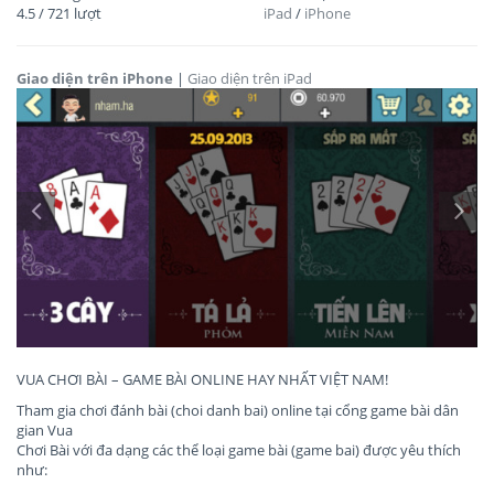
4.5
/
721
lượt
iPad
/
iPhone
Giao diện trên iPhone
|
Giao diện trên iPad
VUA CHƠI BÀI – GAME BÀI ONLINE HAY NHẤT VIỆT NAM!
Tham gia chơi đánh bài (choi danh bai) online tại cổng game bài dân
gian Vua
Chơi Bài với đa dạng các thể loại game bài (game bai) được yêu thích
như: