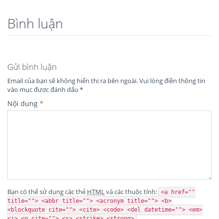
Bình luận
Gửi bình luận
Email của bạn sẽ không hiển thị ra bên ngoài.
Vui lòng điền thông tin
vào mục được đánh dấu
*
Nội dung
*
Bạn có thể sử dụng các thẻ
HTML
và các thuộc tính:
<a href=""
title=""> <abbr title=""> <acronym title=""> <b>
<blockquote cite=""> <cite> <code> <del datetime=""> <em>
<i> <q cite=""> <s> <strike> <strong>