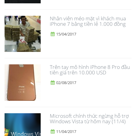
Nhân viên méo mặt vì khách mua
iPhone 7 bằng tiền lẻ 1.000 đồng
15/04/2017
Trên tay mô hình iPhone 8 Pro đầu
tiên giá trên 10.000 USD
02/08/2017
Microsoft chính thức ngừng hỗ trợ
Windows Vista từ hôm nay (11/4)
11/04/2017