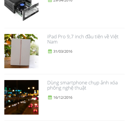
iPad Pro 9,7 inch đầu tiên về Việt
Nam
31/03/2016
Dùng smartphone chụp ảnh xóa
phông nghệ thuật
16/12/2016