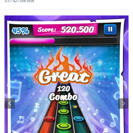
3.5
/
421.056
lượt