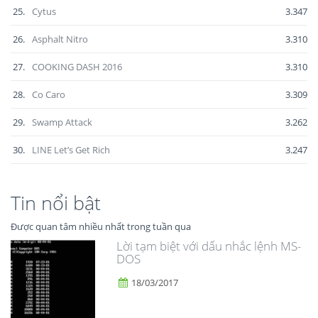
25.
Cytus
3.347
26.
Asphalt Nitro
3.310
27.
COOKING DASH 2016
3.310
28.
Co Caro
3.309
29.
Swamp Attack
3.262
30.
LINE Let’s Get Rich
3.247
Tin nổi bật
Được quan tâm nhiều nhất trong tuần qua
Lời tạm biệt với dấu nhắc lệnh MS-
DOS
18/03/2017