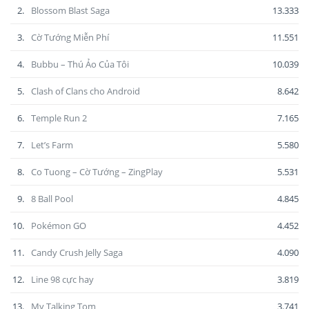
2.
Blossom Blast Saga
13.333
3.
Cờ Tướng Miễn Phí
11.551
4.
Bubbu – Thú Ảo Của Tôi
10.039
5.
Clash of Clans cho Android
8.642
6.
Temple Run 2
7.165
7.
Let’s Farm
5.580
8.
Co Tuong – Cờ Tướng – ZingPlay
5.531
9.
8 Ball Pool
4.845
10.
Pokémon GO
4.452
11.
Candy Crush Jelly Saga
4.090
12.
Line 98 cực hay
3.819
13.
My Talking Tom
3.741