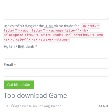
Bạn có thể sử dụng các thẻ
HTML
và các thuộc tính:
<a href=""
title=""> <abbr title=""> <acronym title=""> <b>
<blockquote cite=""> <cite> <code> <del datetime=""> <em>
<i> <q cite=""> <s> <strike> <strong>
Họ tên / Biệt danh
*
Email
*
Top download Game
1.
Ông trùm nấu ăn Cooking Tycoon
14.601