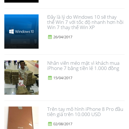
Đây là lý do Windows 10 sẽ thay
thế Win 7 với tốc độ nhanh hơn hồi
Win 7 thay thế Win XP
26/04/2017
Nhân viên méo mặt vì khách mua
iPhone 7 bằng tiền lẻ 1.000 đồng
15/04/2017
Trên tay mô hình iPhone 8 Pro đầu
tiên giá trên 10.000 USD
02/08/2017