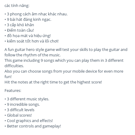
các tính năng:
• 3 phong cách âm nhạc khác nhau.
• 9 bài hát đáng kinh ngạc.
• 3 cấp khó khăn
• Điểm toàn cầu!
• đồ họa mát và hiệu ứng!
• kiểm soát tốt hơn và lối chơi!
A fun guitar hero style game will test your skills to play the guitar and
follow the rhythm of the music.
This game including 9 songs which you can play them in 3 different
difficulties.
Also you can choose songs from your mobile device for even more
fun!
Hit the notes at the right time to get the highest score!
Features:
• 3 different music styles.
• 9 incredible songs.
• 3 difficult levels
• Global scores!
• Cool graphics and effects!
• Better controls and gameplay!