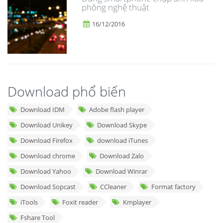
phông nghệ thuật
16/12/2016
Download phổ biến
Download IDM
Adobe flash player
Download Unikey
Download Skype
Download Firefox
download iTunes
Download chrome
Download Zalo
Download Yahoo
Download Winrar
Download Sopcast
CCleaner
Format factory
iTools
Foxit reader
Kmplayer
Fshare Tool