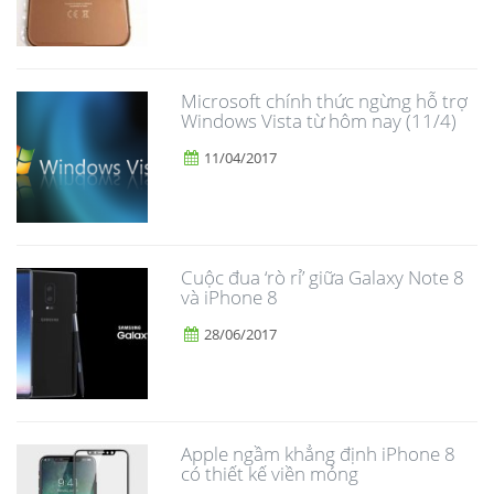
Microsoft chính thức ngừng hỗ trợ
Windows Vista từ hôm nay (11/4)
11/04/2017
​Cuộc đua ‘rò rỉ’ giữa Galaxy Note 8
và iPhone 8
28/06/2017
Apple ngầm khẳng định iPhone 8
có thiết kế viền mỏng