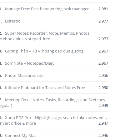
0.
Manage Free: Best handwriting task manager
2.981
1.
Listastic
2.977
2.
Super Notes: Recorder, Note, Memos, Photos.
tebook plus Notepad. free.
2.973
3.
Gương Thần – Tử vi hoàng đạo qua gương
2.967
4.
SomNote – Notepad/Diary
2.967
5.
Photo Measures Lite
2.956
6.
Infinote Pinboard for Tasks and Notes Free
2.950
7.
Meeting Box – Notes, Tasks, Recordings, and Sketches
egular)
2.949
8.
Xodo PDF Pro – Highlight, sign, search, take notes, edit,
nvert office & more
2.947
9.
Connect My Mac
2.946