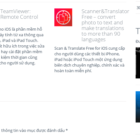
3
TeamViewer:
Scanner&Translator
Remote Control
Free – convert
photo to text and
make translations
T
ho iOS là phần mềm hỗ
to more than 90
áy tính từ xa thông qua
languages
e, iPad và iPad Touch.
Đư
t hữu ích trong việc sửa
Scan & Translate Free for iOS cung cấp
 hay cài đặt phần mềm
cho người dùng các thiết bị iPhone,
t kiệm thời gian cũng
iPad hoặc iPod Touch một ứng dụng
cho người sử dụng.
biên dịch chuyên nghiệp, chính xác và
hoàn toàn miễn phí.
n thông tin vào mục được đánh dấu
*