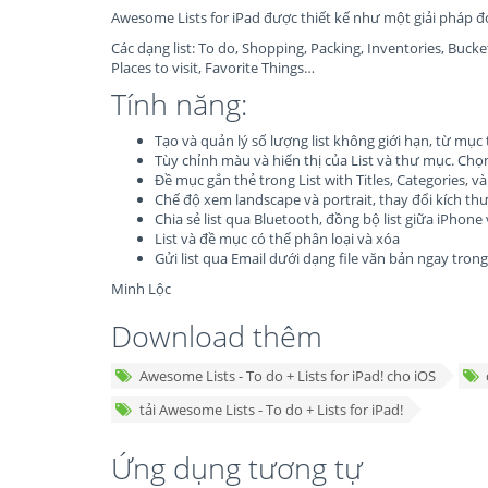
Awesome Lists for iPad được thiết kế như một giải pháp đơn
Các dạng list: To do, Shopping, Packing, Inventories, Bucket
Places to visit, Favorite Things…
Tính năng:
Tạo và quản lý số lượng list không giới hạn, từ m
Tùy chỉnh màu và hiển thị của List và thư mục. Chọn
Đề mục gắn thẻ trong List with Titles, Categories, v
Chế độ xem landscape và portrait, thay đổi kích thướ
Chia sẻ list qua Bluetooth, đồng bộ list giữa iPhone
List và đề mục có thể phân loại và xóa
Gửi list qua Email dưới dạng file văn bản ngay tro
Minh Lộc
Download thêm
Awesome Lists - To do + Lists for iPad! cho iOS
tải Awesome Lists - To do + Lists for iPad!
Ứng dụng tương tự