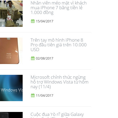
Nhân viên méo mặt vì khách
mua iPhone 7 bằng tiền lẻ
1.000 đồng
15/04/2017
Trên tay mô hình iPhone 8
Pro đầu tiên giá trên 10.000
USD
02/08/2017
Microsoft chính thức ngừng
hỗ trợ Windows Vista từ hôm
nay (11/4)
11/04/2017
​Cuộc đua ‘rò rỉ’ giữa Galaxy