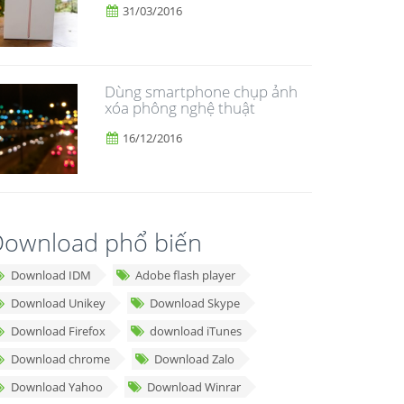
31/03/2016
Dùng smartphone chụp ảnh
xóa phông nghệ thuật
16/12/2016
ownload phổ biến
Download IDM
Adobe flash player
Download Unikey
Download Skype
Download Firefox
download iTunes
Download chrome
Download Zalo
Download Yahoo
Download Winrar