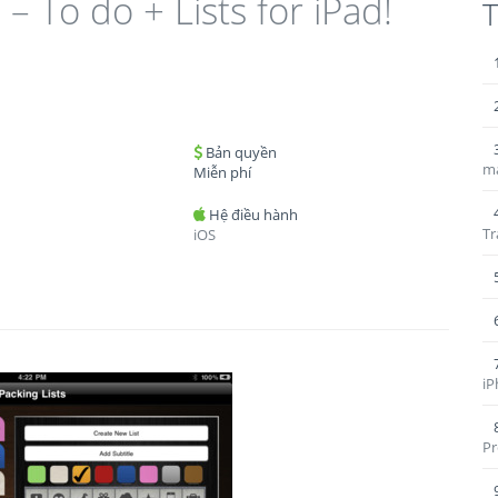
– To do + Lists for iPad!
T
Bản quyền
ma
Miễn phí
Hệ điều hành
Tr
iOS
iP
Pr