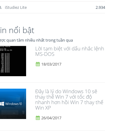
0.
iStudiez Lite
2.934
in nổi bật
ợc quan tâm nhiều nhất trong tuần qua
Lời tạm biệt với dấu nhắc lệnh
MS-DOS
18/03/2017
Đây là lý do Windows 10 sẽ
thay thế Win 7 với tốc độ
nhanh hơn hồi Win 7 thay thế
Win XP
26/04/2017