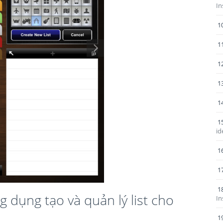
In
1
1
1
1
1
1
id
1
1
1
 dụng tạo và quản lý list cho
In
1