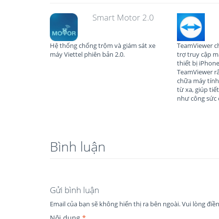
Smart Motor 2.0
Hệ thống chống trộm và giám sát xe
TeamViewer c
máy Viettel phiên bản 2.0.
trợ truy cập m
thiết bị iPhon
TeamViewer rấ
chữa máy tính
từ xa, giúp tiế
như công sức 
Bình luận
Gửi bình luận
Email của bạn sẽ không hiển thị ra bên ngoài.
Vui lòng điề
Nội dung
*