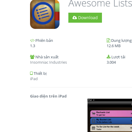
Awesome Lists 
Download
Phiên bản
Dung lượng
1.3
12.6 MB
Nhà sản xuất
Lượt tải
Insomniac Industries
3.004
Thiết bị
iPad
Giao diện trên iPad