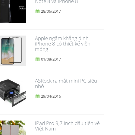
Note 8 và iPhone 8
28/06/2017
Apple ngầm khẳng định
iPhone 8 có thiết kế viền
mỏng
01/08/2017
ASRock ra mắt mini PC siêu
nhỏ
29/04/2016
iPad Pro 9,7 inch đầu tiên về
Việt Nam