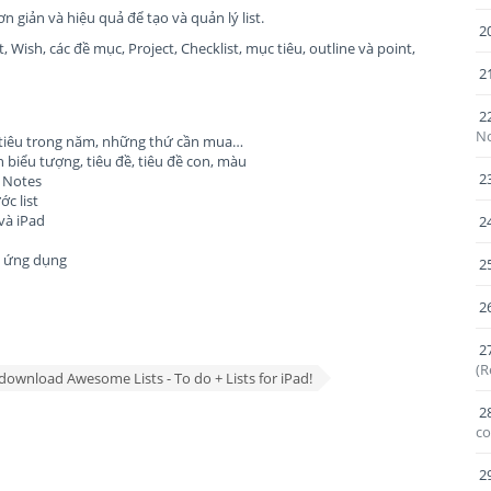
 giản và hiệu quả để tạo và quản lý list.
2
, Wish, các đề mục, Project, Checklist, mục tiêu, outline và point,
2
2
No
ục tiêu trong năm, những thứ cần mua…
 biểu tượng, tiêu đề, tiêu đề con, màu
2
à Notes
c list
 và iPad
2
ng ứng dụng
2
2
2
(R
download Awesome Lists - To do + Lists for iPad!
2
co
2