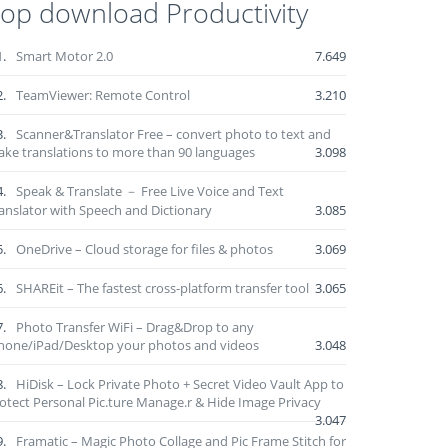
op download Productivity
1.
Smart Motor 2.0
7.649
2.
TeamViewer: Remote Control
3.210
3.
Scanner&Translator Free – convert photo to text and
ke translations to more than 90 languages
3.098
4.
Speak & Translate － Free Live Voice and Text
anslator with Speech and Dictionary
3.085
5.
OneDrive – Cloud storage for files & photos
3.069
6.
SHAREit – The fastest cross-platform transfer tool
3.065
7.
Photo Transfer WiFi – Drag&Drop to any
hone/iPad/Desktop your photos and videos
3.048
8.
HiDisk – Lock Private Photo + Secret Video Vault App to
otect Personal Pic.ture Manage.r & Hide Image Privacy
3.047
9.
Framatic – Magic Photo Collage and Pic Frame Stitch for