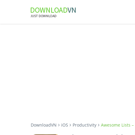
DownloadVN
iOS
Productivity
Awesome Lists – T