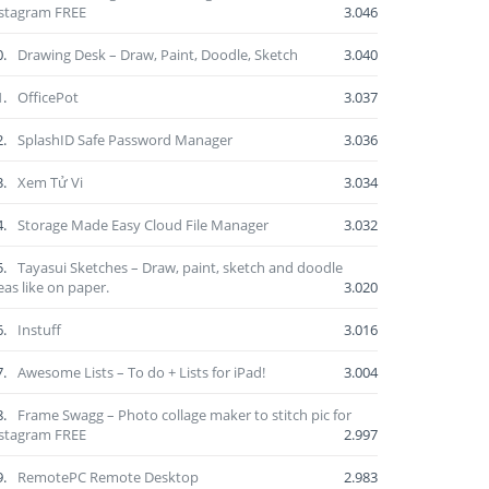
stagram FREE
3.046
0.
Drawing Desk – Draw, Paint, Doodle, Sketch
3.040
1.
OfficePot
3.037
2.
SplashID Safe Password Manager
3.036
3.
Xem Tử Vi
3.034
4.
Storage Made Easy Cloud File Manager
3.032
5.
Tayasui Sketches – Draw, paint, sketch and doodle
eas like on paper.
3.020
6.
Instuff
3.016
7.
Awesome Lists – To do + Lists for iPad!
3.004
8.
Frame Swagg – Photo collage maker to stitch pic for
stagram FREE
2.997
9.
RemotePC Remote Desktop
2.983