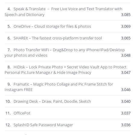
4.
Speak & Translate － Free Live Voice and Text Translator with
Speech and Dictionary
3.085
5.
OneDrive – Cloud storage for files & photos
3.069
6.
SHAREit – The fastest cross-platform transfer tool
3.065
7.
Photo Transfer WiFi – Drag&Drop to any iPhone/iPad/Desktop
your photos and videos
3.048
8.
HiDisk – Lock Private Photo + Secret Video Vault App to Protect
Personal Pic.ture Manage.r & Hide Image Privacy
3.047
9.
Framatic – Magic Photo Collage and Pic Frame Stitch for
Instagram FREE
3.046
10.
Drawing Desk – Draw, Paint, Doodle, Sketch
3.040
11.
OfficePot
3.037
12.
SplashID Safe Password Manager
3.036