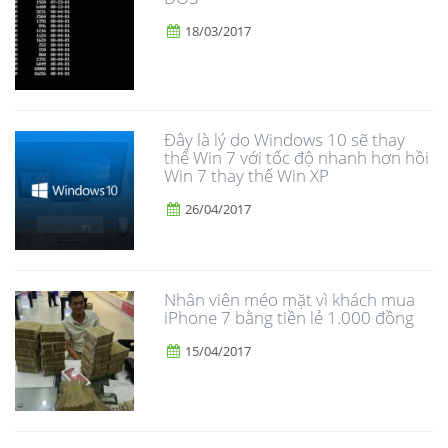
18/03/2017
Đây là lý do Windows 10 sẽ thay
thế Win 7 với tốc độ nhanh hơn hồi
Win 7 thay thế Win XP
26/04/2017
Nhân viên méo mặt vì khách mua
iPhone 7 bằng tiền lẻ 1.000 đồng
15/04/2017