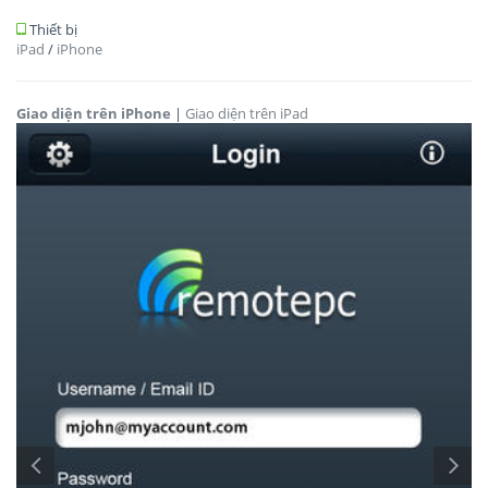
Thiết bị
iPad
/
iPhone
Giao diện trên iPhone
|
Giao diện trên iPad