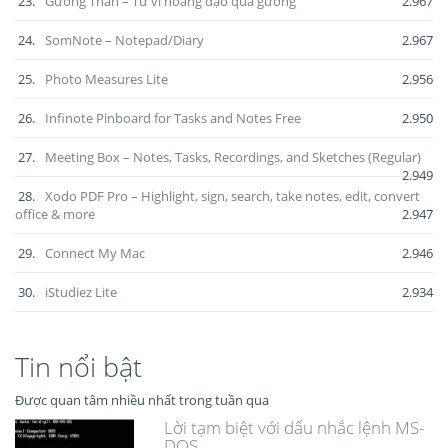
23.
Gương Thần – Tử vi hoàng đạo qua gương
2.967
24.
SomNote – Notepad/Diary
2.967
25.
Photo Measures Lite
2.956
26.
Infinote Pinboard for Tasks and Notes Free
2.950
27.
Meeting Box – Notes, Tasks, Recordings, and Sketches (Regular)
2.949
28.
Xodo PDF Pro – Highlight, sign, search, take notes, edit, convert
office & more
2.947
29.
Connect My Mac
2.946
30.
iStudiez Lite
2.934
Tin nổi bật
Được quan tâm nhiều nhất trong tuần qua
Lời tạm biệt với dấu nhắc lệnh MS-
DOS