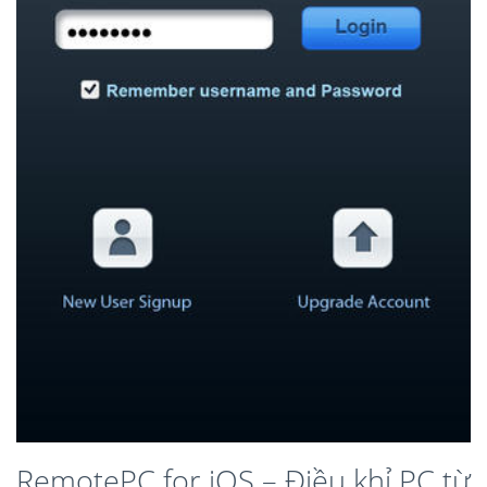
RemotePC for iOS – Điều khỉ PC từ