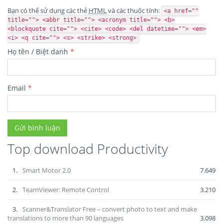
Bạn có thể sử dụng các thẻ
HTML
và các thuộc tính:
<a href=""
title=""> <abbr title=""> <acronym title=""> <b>
<blockquote cite=""> <cite> <code> <del datetime=""> <em>
<i> <q cite=""> <s> <strike> <strong>
Họ tên / Biệt danh
*
Email
*
Top download Productivity
1.
Smart Motor 2.0
7.649
2.
TeamViewer: Remote Control
3.210
3.
Scanner&Translator Free – convert photo to text and make
translations to more than 90 languages
3.098