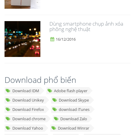
Dùng smartphone chụp ảnh xóa
phông nghệ thuật
16/12/2016
Download phổ biến
Download IDM
Adobe flash player
Download Unikey
Download Skype
Download Firefox
download iTunes
Download chrome
Download Zalo
Download Yahoo
Download Winrar