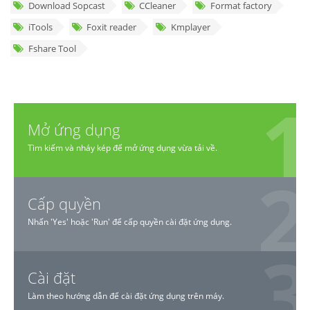
Download Sopcast
CCleaner
Format factory
iTools
Foxit reader
Kmplayer
Fshare Tool
Mở ứng dụng
Tìm kiếm và nháy kép để mở ứng dụng vừa tải về.
Cấp quyền
Nhấn 'Yes' hoặc 'Run' để cấp quyền cài đặt ứng dụng.
Cài đặt
Làm theo hướng dẫn để cài đặt ứng dụng trên máy.