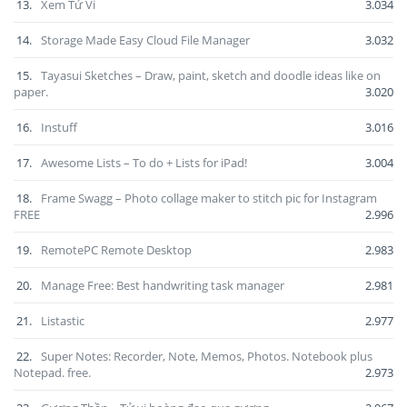
13.
Xem Tử Vi
3.034
14.
Storage Made Easy Cloud File Manager
3.032
15.
Tayasui Sketches – Draw, paint, sketch and doodle ideas like on
paper.
3.020
16.
Instuff
3.016
17.
Awesome Lists – To do + Lists for iPad!
3.004
18.
Frame Swagg – Photo collage maker to stitch pic for Instagram
FREE
2.996
19.
RemotePC Remote Desktop
2.983
20.
Manage Free: Best handwriting task manager
2.981
21.
Listastic
2.977
22.
Super Notes: Recorder, Note, Memos, Photos. Notebook plus
Notepad. free.
2.973