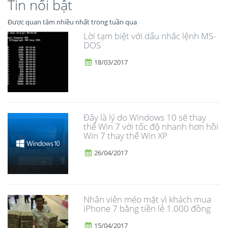
Tin nổi bật
Được quan tâm nhiều nhất trong tuần qua
Lời tạm biệt với dấu nhắc lệnh MS-
DOS
18/03/2017
Đây là lý do Windows 10 sẽ thay
thế Win 7 với tốc độ nhanh hơn hồi
Win 7 thay thế Win XP
26/04/2017
Nhân viên méo mặt vì khách mua
iPhone 7 bằng tiền lẻ 1.000 đồng
15/04/2017