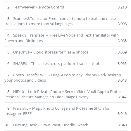
2.
TeamViewer: Remote Control
3.210
3.
Scanner&Translator Free – convert photo to text and make
translations to more than 90 languages
3.098
4.
Speak & Translate － Free Live Voice and Text Translator with
Speech and Dictionary
3.085
5.
OneDrive – Cloud storage for files & photos
3.069
6.
SHAREit – The fastest cross-platform transfer tool
3.065
7.
Photo Transfer WiFi – Drag&Drop to any iPhone/iPad/Desktop
your photos and videos
3.048
8.
HiDisk – Lock Private Photo + Secret Video Vault App to Protect
Personal Pic.ture Manage.r & Hide Image Privacy
3.047
9.
Framatic – Magic Photo Collage and Pic Frame Stitch for
Instagram FREE
3.046
10.
Drawing Desk – Draw, Paint, Doodle, Sketch
3.040