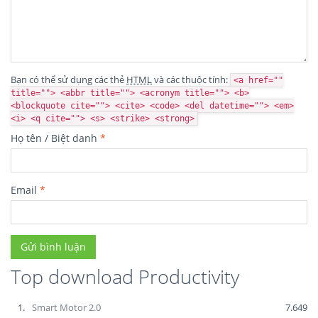
Bạn có thể sử dụng các thẻ
HTML
và các thuộc tính:
<a href=""
title=""> <abbr title=""> <acronym title=""> <b>
<blockquote cite=""> <cite> <code> <del datetime=""> <em>
<i> <q cite=""> <s> <strike> <strong>
Họ tên / Biệt danh
*
Email
*
Top download Productivity
1.
Smart Motor 2.0
7.649