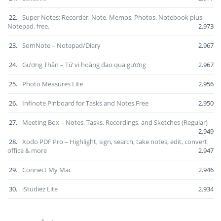
22.
Super Notes: Recorder, Note, Memos, Photos. Notebook plus
Notepad. free.
2.973
23.
SomNote – Notepad/Diary
2.967
24.
Gương Thần – Tử vi hoàng đạo qua gương
2.967
25.
Photo Measures Lite
2.956
26.
Infinote Pinboard for Tasks and Notes Free
2.950
27.
Meeting Box – Notes, Tasks, Recordings, and Sketches (Regular)
2.949
28.
Xodo PDF Pro – Highlight, sign, search, take notes, edit, convert
office & more
2.947
29.
Connect My Mac
2.946
30.
iStudiez Lite
2.934