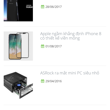
28/06/2017
Apple ngầm khẳng định iPhone 8
có thiết kế viền mỏng
01/08/2017
ASRock ra mắt mini PC siêu nhỏ
29/04/2016