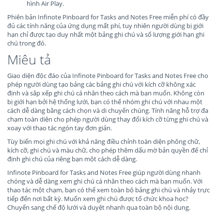
hình Air Play.
Phiên bản Infinote Pinboard for Tasks and Notes Free miễn phí có đầy
đủ các tính năng của ứng dụng mất phí, tuy nhiên người dùng bị giới
hạn chỉ được tạo duy nhất một bảng ghi chú và số lượng giới hạn ghi
chú trong đó.
Miêu tả
Giao diện độc đáo của Infinote Pinboard for Tasks and Notes Free cho
phép người dùng tạo bảng các bảng ghi chú với kích cỡ không xác
định và sắp xếp ghi chú cá nhân theo cách mà bạn muốn. Không còn
bị giới hạn bởi hệ thống lưới, bạn có thể nhóm ghi chú với nhau một
cách dễ dàng bằng cách chọn và di chuyển chúng. Tính năng hỗ trợ đa
chạm toàn diện cho phép người dùng thay đổi kích cỡ từng ghi chú và
xoay với thao tác ngón tay đơn giản.
Tùy biến mọi ghi chú với khả năng điều chỉnh toàn diện phông chữ,
kích cỡ, ghi chú và màu chữ, cho phép thêm dấu mờ bản quyền để chỉ
định ghi chú của riêng bạn một cách dễ dàng.
Infinote Pinboard for Tasks and Notes Free giúp người dùng nhanh
chóng và dễ dàng xem ghi chú cá nhân theo cách mà bạn muốn. Với
thao tác một chạm, bạn có thể xem toàn bộ bảng ghi chú và nhảy trực
tiếp đến nơi bất kỳ. Muốn xem ghi chú được tổ chức khoa học?
Chuyển sang chế độ lưới và duyệt nhanh qua toàn bộ nội dung.