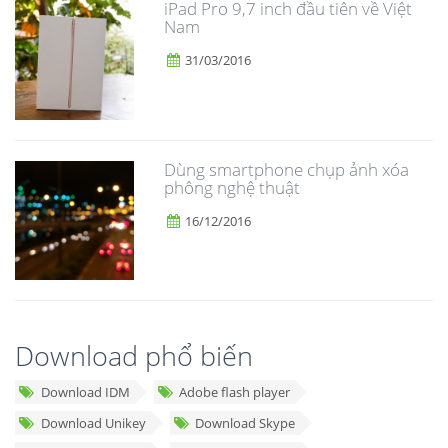
iPad Pro 9,7 inch đầu tiên về Việt
Nam
31/03/2016
Dùng smartphone chụp ảnh xóa
phông nghệ thuật
16/12/2016
Download phổ biến
Download IDM
Adobe flash player
Download Unikey
Download Skype