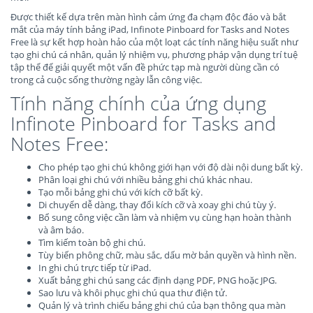
Được thiết kế dựa trên màn hình cảm ứng đa chạm độc đáo và bắt
mắt của máy tính bảng iPad, Infinote Pinboard for Tasks and Notes
Free là sự kết hợp hoàn hảo của một loạt các tính năng hiệu suất như
tạo ghi chú cá nhân, quản lý nhiệm vụ, phương pháp vận dụng trí tuệ
tập thể để giải quyết một vấn đề phức tạp mà người dùng cần có
trong cả cuộc sống thường ngày lẫn công việc.
Tính năng chính của ứng dụng
Infinote Pinboard for Tasks and
Notes Free:
Cho phép tạo ghi chú không giới hạn với độ dài nội dung bất kỳ.
Phân loại ghi chú với nhiều bảng ghi chú khác nhau.
Tạo mỗi bảng ghi chú với kích cỡ bất kỳ.
Di chuyển dễ dàng, thay đổi kích cỡ và xoay ghi chú tùy ý.
Bổ sung công việc cần làm và nhiệm vụ cùng hạn hoàn thành
và âm báo.
Tìm kiếm toàn bộ ghi chú.
Tùy biến phông chữ, màu sắc, dấu mờ bản quyền và hình nền.
In ghi chú trực tiếp từ iPad.
Xuất bảng ghi chú sang các định dạng PDF, PNG hoặc JPG.
Sao lưu và khôi phục ghi chú qua thư điện tử.
Quản lý và trình chiếu bảng ghi chú của bạn thông qua màn