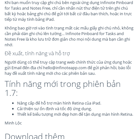
Khi bạn muốn truy cập ghi chú bên ngoài ứng dụng Infinote Pinboard
for Tasks and Notes Free, chỉ cần nhấn nút thư điện tử trên ghi chú
bất kỳ hoặc bảng ghi chú để gửi tới bất cứ đâu bạn thích, hoặc in trực
tiếp từ máy tính bảng iPad.
Không bao giờ rơi vào tình trạng mất các mẩu giấy ghi chú nhỏ, không
cần phải dán ghi chú lên tường… Infinote Pinboard for Tasks and
Notes Free là kho lưu trữ đơn giản cho mọi nội dung mà bạn cần ghi
nhớ.
Đề xuất, tính năng và hỗ trợ
Người dùng có thể truy cập trang web chính thức của ứng dụng hoặc
gửi Email đến địa chỉ
hello@infinoteapp.com
để gửi phản hồi, báo lỗi
hay đề xuất tính năng mới cho các phiên bản sau.
Tính năng mới trong phiên bản
1.7:
Nâng cấp để hỗ trợ màn hình Retina của iPad.
Cải thiện sự ổn định và tốc độ ứng dụng.
Thiết kế biểu tượng mới đẹp hơn để tận dụng màn hình Retina.
Minh Lộc
Download thêm