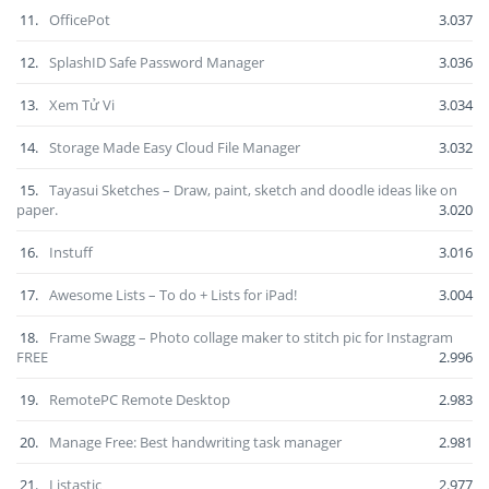
11.
OfficePot
3.037
12.
SplashID Safe Password Manager
3.036
13.
Xem Tử Vi
3.034
14.
Storage Made Easy Cloud File Manager
3.032
15.
Tayasui Sketches – Draw, paint, sketch and doodle ideas like on
paper.
3.020
16.
Instuff
3.016
17.
Awesome Lists – To do + Lists for iPad!
3.004
18.
Frame Swagg – Photo collage maker to stitch pic for Instagram
FREE
2.996
19.
RemotePC Remote Desktop
2.983
20.
Manage Free: Best handwriting task manager
2.981
21.
Listastic
2.977