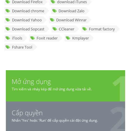
Download Firefox
download iTunes
Download chrome
Download Zalo
Download Yahoo
Download Winrar
Download Sopcast
CCleaner
Format factory
iTools
Foxit reader
Kmplayer
Fshare Tool
Mở ứng dụng
Tìm kiếm và nháy kép để mở ứng dụng vừa tải về.
Cấp quyền
Nhấn 'Yes' hoặc 'Run' để cấp quyền cài đặt ứng dụng.