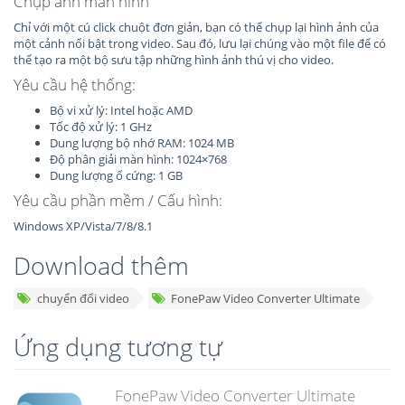
Chụp ảnh màn hình
Chỉ với một cú click chuột đơn giản, bạn có thể chụp lại hình ảnh của
một cảnh nổi bật trong video. Sau đó, lưu lại chúng vào một file để có
thể tạo ra một bộ sưu tập những hình ảnh thú vị cho video.
Yêu cầu hệ thống:
Bộ vi xử lý: Intel hoặc AMD
Tốc độ xử lý: 1 GHz
Dung lượng bộ nhớ RAM: 1024 MB
Độ phân giải màn hình: 1024×768
Dung lượng ổ cứng: 1 GB
Yêu cầu phần mềm / Cấu hình:
Windows XP/Vista/7/8/8.1
Download thêm
chuyển đổi video
FonePaw Video Converter Ultimate
Ứng dụng tương tự
FonePaw Video Converter Ultimate