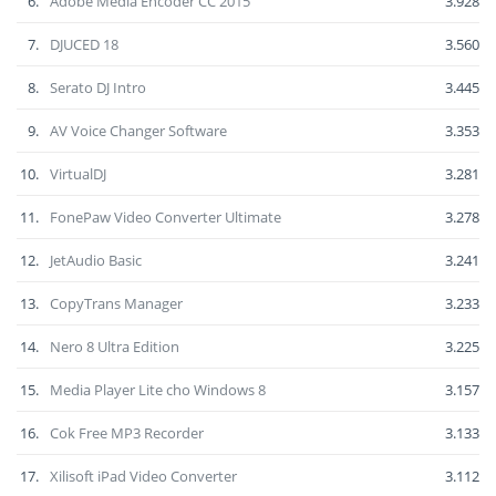
6.
Adobe Media Encoder CC 2015
3.928
7.
DJUCED 18
3.560
8.
Serato DJ Intro
3.445
9.
AV Voice Changer Software
3.353
10.
VirtualDJ
3.281
11.
FonePaw Video Converter Ultimate
3.278
12.
JetAudio Basic
3.241
13.
CopyTrans Manager
3.233
14.
Nero 8 Ultra Edition
3.225
15.
Media Player Lite cho Windows 8
3.157
16.
Cok Free MP3 Recorder
3.133
17.
Xilisoft iPad Video Converter
3.112