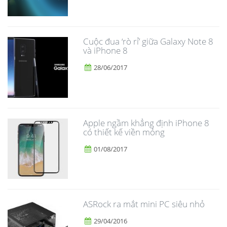
​Cuộc đua ‘rò rỉ’ giữa Galaxy Note 8
và iPhone 8
28/06/2017
Apple ngầm khẳng định iPhone 8
có thiết kế viền mỏng
01/08/2017
ASRock ra mắt mini PC siêu nhỏ
29/04/2016