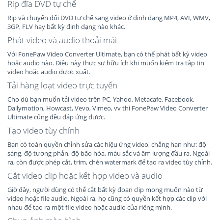
Rip đĩa DVD tự chế
Rip và chuyển đổi DVD tự chế sang video ở định dạng MP4, AVI, WMV,
3GP, FLV hay bất kỳ định dạng nào khác.
Phát video và audio thoải mái
Với FonePaw Video Converter Ultimate, bạn có thể phát bất kỳ video
hoặc audio nào. Điều này thực sự hữu ích khi muốn kiểm tra tập tin
video hoặc audio được xuất.
Tải hàng loạt video trực tuyến
Cho dù bạn muốn tải video trên PC, Yahoo, Metacafe, Facebook,
Dailymotion, Howcast, Vevo, Vimeo, vv thì FonePaw Video Converter
Ultimate cũng đều đáp ứng được.
Tạo video tùy chỉnh
Bạn có toàn quyền chỉnh sửa các hiệu ứng video, chẳng hạn như: độ
sáng, độ tương phản, độ bão hòa, màu sắc và âm lượng đầu ra. Ngoài
ra, còn được phép cắt, trim, chèn watermark để tạo ra video tùy chỉnh.
Cắt video clip hoặc kết hợp video và audio
Giờ đây, người dùng có thể cắt bất kỳ đoạn clip mong muốn nào từ
video hoặc file audio. Ngoài ra, họ cũng có quyền kết hợp các clip với
nhau để tạo ra một file video hoặc audio của riêng mình.