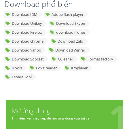
Download phổ biến
Download IDM
Adobe flash player
Download Unikey
Download Skype
Download Firefox
download iTunes
Download chrome
Download Zalo
Download Yahoo
Download Winrar
Download Sopcast
CCleaner
Format factory
iTools
Foxit reader
Kmplayer
Fshare Tool
Mở ứng dụng
Tìm kiếm và nháy kép để mở ứng dụng vừa tải về.