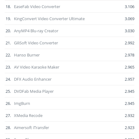
18.
EaseFab Video Converter
3.106
19.
KingConvert Video Converter Ultimate
3.069
20.
AnyMP4 Blu-ray Creator
3.030
21.
GiliSoft Video Converter
2.992
22.
Hanso Burner
2.978
23.
AV Video Karaoke Maker
2.965
24.
DFX Audio Enhancer
2.957
25.
DVDFab Media Player
2.945
26.
ImgBurn
2.945
27.
XMedia Recode
2.932
28.
Aimersoft iTransfer
2.923