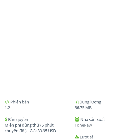
Phiên bản
Dung lượng
1.2
36.75 MB
Bản quyền
Nhà sản xuất
Miễn phí dùng thử (5 phút
FonePaw
chuyển đổi) - Giá:
39.95
USD
Lượt tải