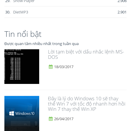
29.
Snow Player
2.906
30.
DietMP3
2.901
Tin nổi bật
Được quan tâm nhiều nhất trong tuần qua
Lời tạm biệt với dấu nhắc lệnh MS-
DOS
18/03/2017
Đây là lý do Windows 10 sẽ thay
thế Win 7 với tốc độ nhanh hơn hồi
Win 7 thay thế Win XP
26/04/2017