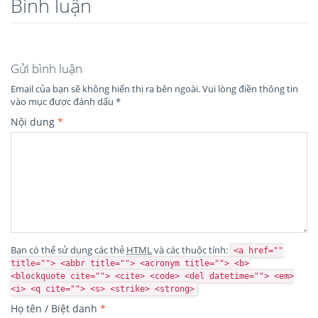
Bình luận
Gửi bình luận
Email của bạn sẽ không hiển thị ra bên ngoài.
Vui lòng điền thông tin
vào mục được đánh dấu
*
Nội dung
*
Bạn có thể sử dụng các thẻ
HTML
và các thuộc tính:
<a href=""
title=""> <abbr title=""> <acronym title=""> <b>
<blockquote cite=""> <cite> <code> <del datetime=""> <em>
<i> <q cite=""> <s> <strike> <strong>
Họ tên / Biệt danh
*