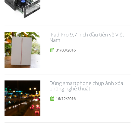
iPad Pro 9,7 inch đầu tiên về Việt
Nam
31/03/2016
Dùng smartphone chụp ảnh xóa
phông nghệ thuật
16/12/2016