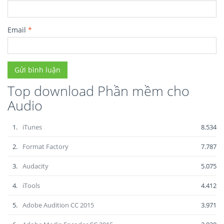
Email
*
Top download Phần mềm cho
Audio
1.
iTunes
8.534
2.
Format Factory
7.787
3.
Audacity
5.075
4.
iTools
4.412
5.
Adobe Audition CC 2015
3.971