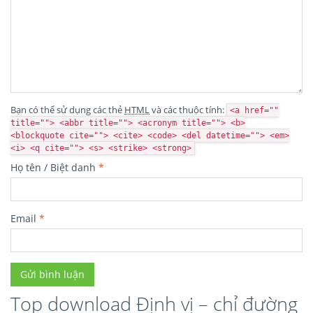
Bạn có thể sử dụng các thẻ
HTML
và các thuộc tính:
<a href=""
title=""> <abbr title=""> <acronym title=""> <b>
<blockquote cite=""> <cite> <code> <del datetime=""> <em>
<i> <q cite=""> <s> <strike> <strong>
Họ tên / Biệt danh
*
Email
*
Top download Định vị – chỉ đường