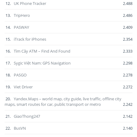
12.
UK Phone Tracker
2.488
13.
TripHero
2.486
14.
PASWAY
2.409
15.
iTrack for iPhones
2.354
16.
Tìm Cây ATM – Find And Found
2.333
17.
Sygic Việt Nam: GPS Navigation
2.298
18.
PASGO
2.278
19.
Viet Driver
2.272
20.
Yandex.Maps – world map, city guide, live traffic, offline city
maps, smart routes for car, public transport or metro
2.242
21.
GiaoThong247
2.142
22.
BusVN
2.140