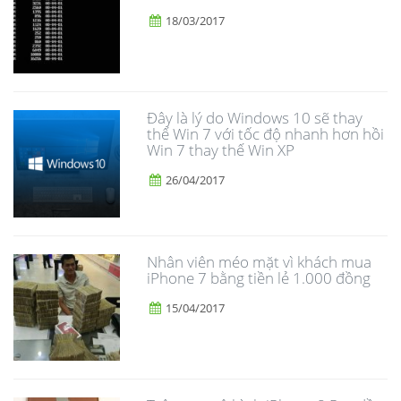
18/03/2017
Đây là lý do Windows 10 sẽ thay
thế Win 7 với tốc độ nhanh hơn hồi
Win 7 thay thế Win XP
26/04/2017
Nhân viên méo mặt vì khách mua
iPhone 7 bằng tiền lẻ 1.000 đồng
15/04/2017