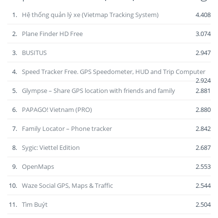
1.
Hệ thống quản lý xe (Vietmap Tracking System)
4.408
2.
Plane Finder HD Free
3.074
3.
BUSITUS
2.947
4.
Speed Tracker Free. GPS Speedometer, HUD and Trip Computer
2.924
5.
Glympse – Share GPS location with friends and family
2.881
6.
PAPAGO! Vietnam (PRO)
2.880
7.
Family Locator – Phone tracker
2.842
8.
Sygic: Viettel Edition
2.687
9.
OpenMaps
2.553
10.
Waze Social GPS, Maps & Traffic
2.544
11.
Tìm Buýt
2.504