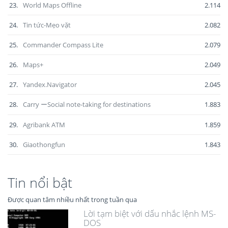
23.
World Maps Offline
2.114
24.
Tin tức-Mẹo vặt
2.082
25.
Commander Compass Lite
2.079
26.
Maps+
2.049
27.
Yandex.Navigator
2.045
28.
Carry ーSocial note-taking for destinations
1.883
29.
Agribank ATM
1.859
30.
Giaothongfun
1.843
Tin nổi bật
Được quan tâm nhiều nhất trong tuần qua
Lời tạm biệt với dấu nhắc lệnh MS-
DOS