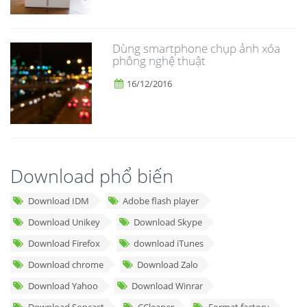
Dùng smartphone chụp ảnh xóa
phông nghệ thuật
16/12/2016
Download phổ biến
Download IDM
Adobe flash player
Download Unikey
Download Skype
Download Firefox
download iTunes
Download chrome
Download Zalo
Download Yahoo
Download Winrar