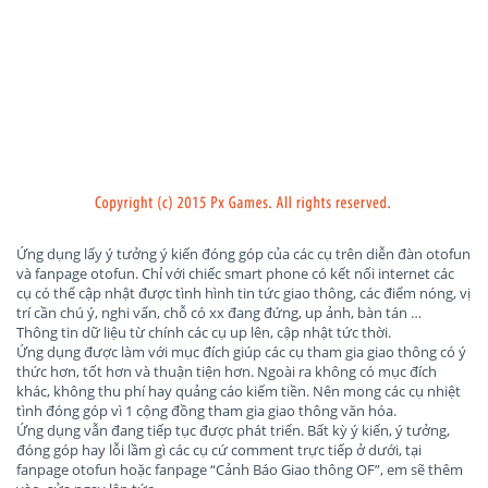
Ứng dụng lấy ý tưởng ý kiến đóng góp của các cụ trên diễn đàn otofun
và fanpage otofun. Chỉ với chiếc smart phone có kết nối internet các
cụ có thể cập nhật được tình hình tin tức giao thông, các điểm nóng, vị
trí cần chú ý, nghi vấn, chỗ có xx đang đứng, up ảnh, bàn tán …
Thông tin dữ liệu từ chính các cụ up lên, cập nhật tức thời.
Ứng dụng được làm với mục đích giúp các cụ tham gia giao thông có ý
thức hơn, tốt hơn và thuận tiện hơn. Ngoài ra không có mục đích
khác, không thu phí hay quảng cáo kiếm tiền. Nên mong các cụ nhiệt
tình đóng góp vì 1 cộng đồng tham gia giao thông văn hóa.
Ứng dụng vẫn đang tiếp tục được phát triển. Bất kỳ ý kiến, ý tưởng,
đóng góp hay lỗi lầm gì các cụ cứ comment trực tiếp ở dưới, tại
fanpage otofun hoặc fanpage “Cảnh Báo Giao thông OF”, em sẽ thêm