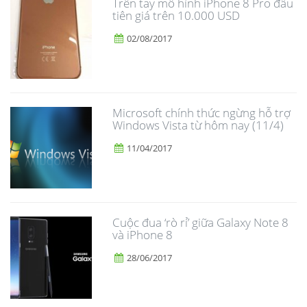
Trên tay mô hình iPhone 8 Pro đầu
tiên giá trên 10.000 USD
02/08/2017
Microsoft chính thức ngừng hỗ trợ
Windows Vista từ hôm nay (11/4)
11/04/2017
​Cuộc đua ‘rò rỉ’ giữa Galaxy Note 8
và iPhone 8
28/06/2017