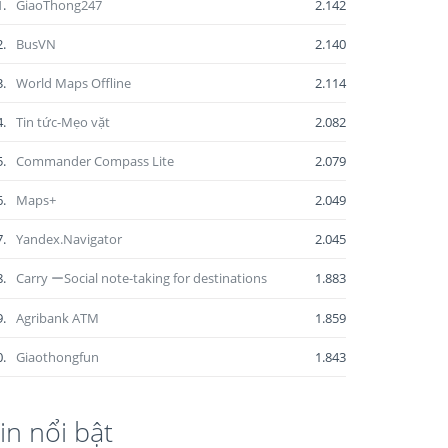
1.
GiaoThong247
2.142
2.
BusVN
2.140
3.
World Maps Offline
2.114
4.
Tin tức-Mẹo vặt
2.082
5.
Commander Compass Lite
2.079
6.
Maps+
2.049
7.
Yandex.Navigator
2.045
8.
Carry ーSocial note-taking for destinations
1.883
9.
Agribank ATM
1.859
0.
Giaothongfun
1.843
in nổi bật