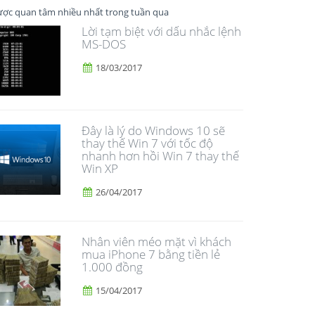
ợc quan tâm nhiều nhất trong tuần qua
Lời tạm biệt với dấu nhắc lệnh
MS-DOS
18/03/2017
Đây là lý do Windows 10 sẽ
thay thế Win 7 với tốc độ
nhanh hơn hồi Win 7 thay thế
Win XP
26/04/2017
Nhân viên méo mặt vì khách
mua iPhone 7 bằng tiền lẻ
1.000 đồng
15/04/2017