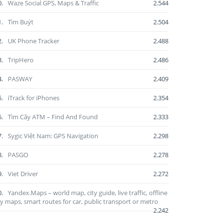
0.
Waze Social GPS, Maps & Traffic
2.544
1.
Tìm Buýt
2.504
2.
UK Phone Tracker
2.488
3.
TripHero
2.486
4.
PASWAY
2.409
5.
iTrack for iPhones
2.354
6.
Tìm Cây ATM – Find And Found
2.333
7.
Sygic Việt Nam: GPS Navigation
2.298
8.
PASGO
2.278
9.
Viet Driver
2.272
0.
Yandex.Maps – world map, city guide, live traffic, offline
ty maps, smart routes for car, public transport or metro
2.242