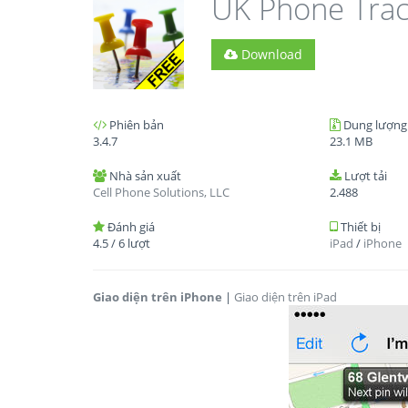
UK Phone Trac
Download
Phiên bản
Dung lượng
3.4.7
23.1 MB
Nhà sản xuất
Lượt tải
Cell Phone Solutions, LLC
2.488
Đánh giá
Thiết bị
4.5
/
6
lượt
iPad
/
iPhone
Giao diện trên iPhone
|
Giao diện trên iPad