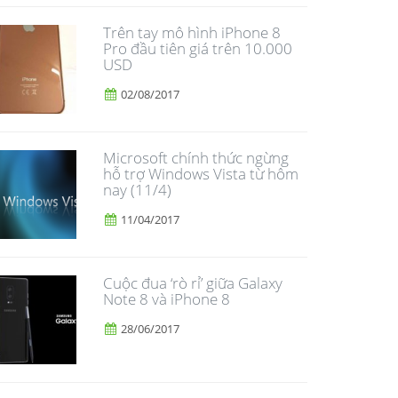
Trên tay mô hình iPhone 8
Pro đầu tiên giá trên 10.000
USD
02/08/2017
Microsoft chính thức ngừng
hỗ trợ Windows Vista từ hôm
nay (11/4)
11/04/2017
​Cuộc đua ‘rò rỉ’ giữa Galaxy
Note 8 và iPhone 8
28/06/2017