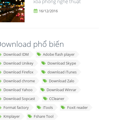
xóa phông nghệ thuật
16/12/2016
ownload phổ biến
Download IDM
Adobe flash player
Download Unikey
Download Skype
Download Firefox
download iTunes
Download chrome
Download Zalo
Download Yahoo
Download Winrar
Download Sopcast
CCleaner
Format factory
iTools
Foxit reader
Kmplayer
Fshare Tool