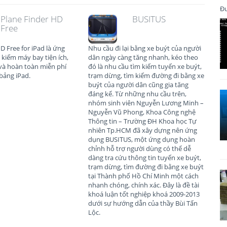
Đư
Plane Finder HD
BUSITUS
Free
D Free for iPad là ứng
Nhu cầu đi lại bằng xe buýt của người
 kiếm máy bay tiện ích,
dân ngày càng tăng nhanh, kéo theo
và hoàn toàn miễn phí
đó là nhu cầu tìm kiếm tuyến xe buýt,
bảng iPad.
trạm dừng, tìm kiếm đường đi bằng xe
buýt của người dân cũng gia tăng
đáng kể. Từ những nhu cầu trên,
nhóm sinh viên Nguyễn Lương Minh –
Nguyễn Vũ Phong, Khoa Công nghệ
Thông tin – Trường ĐH Khoa học Tự
nhiên Tp.HCM đã xây dựng nên ứng
dụng BUSITUS, một ứng dụng hoàn
chỉnh hỗ trợ người dùng có thể dễ
dàng tra cứu thông tin tuyến xe buýt,
trạm dừng, tìm đường đi bằng xe buýt
tại Thành phố Hồ Chí Minh một cách
nhanh chóng, chính xác. Đây là đề tài
khoá luận tốt nghiệp khoá 2009-2013
dưới sự hướng dẫn của thầy Bùi Tấn
Lộc.