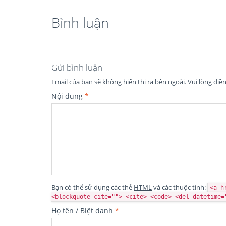
Bình luận
Gửi bình luận
Email của bạn sẽ không hiển thị ra bên ngoài.
Vui lòng điề
Nội dung
*
Bạn có thể sử dụng các thẻ
HTML
và các thuộc tính:
<a h
<blockquote cite=""> <cite> <code> <del datetime=
Họ tên / Biệt danh
*