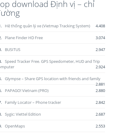
op download Định vị – chỉ
đường
1.
Hệ thống quản lý xe (Vietmap Tracking System)
4.408
2.
Plane Finder HD Free
3.074
3.
BUSITUS
2.947
4.
Speed Tracker Free. GPS Speedometer, HUD and Trip
omputer
2.924
5.
Glympse – Share GPS location with friends and family
2.881
6.
PAPAGO! Vietnam (PRO)
2.880
7.
Family Locator – Phone tracker
2.842
8.
Sygic: Viettel Edition
2.687
9.
OpenMaps
2.553