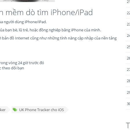
2
ần mềm dò tìm iPhone/iPad
2
của người dùng iPhone/iPad.
2
của bạn bè, lũ trẻ, hoặc đồng nghiệp bằng iPhone của mình.
2
i bản đồ Internet cũng như những tính năng cập nhập của nền tảng
2
2
rong vòng 24 giờ trước đó
c theo dõi bạn
2
2
2
3
cker
UK Phone Tracker cho iOS
T