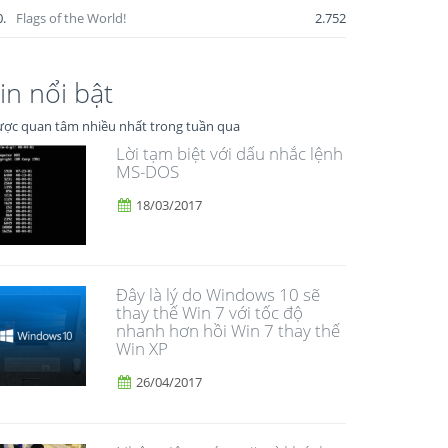
0.
Flags of the World!
2.752
in nổi bật
ợc quan tâm nhiều nhất trong tuần qua
Lời tạm biệt với dấu nhắc lệnh
MS-DOS
18/03/2017
Đây là lý do Windows 10 sẽ
thay thế Win 7 với tốc độ
nhanh hơn hồi Win 7 thay thế
Win XP
26/04/2017