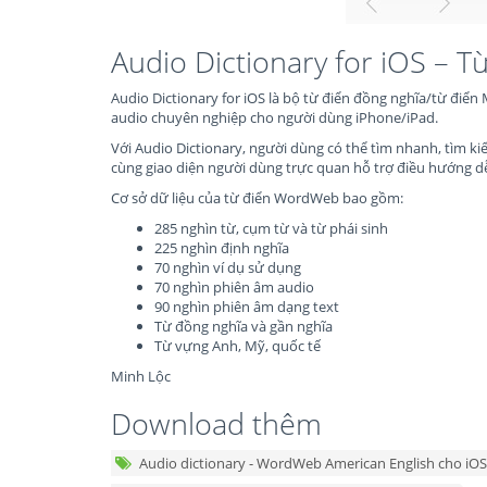
Audio Dictionary for iOS – 
Audio Dictionary for iOS là bộ từ điển đồng nghĩa/từ điển 
audio chuyên nghiệp cho người dùng iPhone/iPad.
Với Audio Dictionary, người dùng có thể tìm nhanh, tìm kiế
cùng giao diện người dùng trực quan hỗ trợ điều hướng dễ 
Cơ sở dữ liệu của từ điển WordWeb bao gồm:
285 nghìn từ, cụm từ và từ phái sinh
225 nghìn định nghĩa
70 nghìn ví dụ sử dụng
70 nghìn phiên âm audio
90 nghìn phiên âm dạng text
Từ đồng nghĩa và gần nghĩa
Từ vựng Anh, Mỹ, quốc tế
Minh Lộc
Download thêm
Audio dictionary - WordWeb American English cho iOS