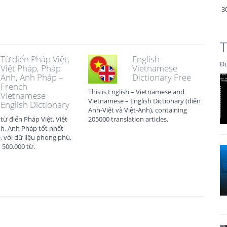
3
T
Từ điển Pháp Việt,
English
Đư
Việt Pháp, Pháp
Vietnamese
Anh, Anh Pháp –
Dictionary Free
French
This is English – Vietnamese and
Vietnamese
Vietnamese – English Dictionary (điển
English Dictionary
Anh-Việt và Việt-Anh), containing
ừ điển Pháp Việt, Việt
205000 translation articles.
h, Anh Pháp tốt nhất
, với dữ liệu phong phú,
 500.000 từ.