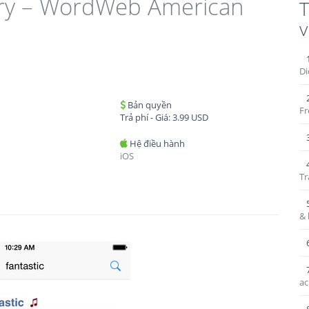
ary – WordWeb American
T
v
Di
Bản quyền
Fr
Trả phí - Giá:
3.99
USD
Hệ điều hành
iOS
Tr
& 
ac