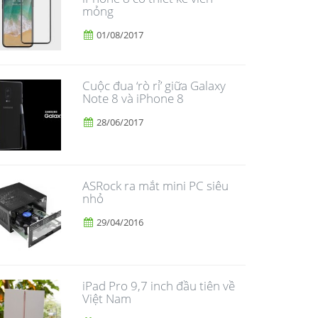
mỏng
01/08/2017
​Cuộc đua ‘rò rỉ’ giữa Galaxy
Note 8 và iPhone 8
28/06/2017
ASRock ra mắt mini PC siêu
nhỏ
29/04/2016
iPad Pro 9,7 inch đầu tiên về
Việt Nam