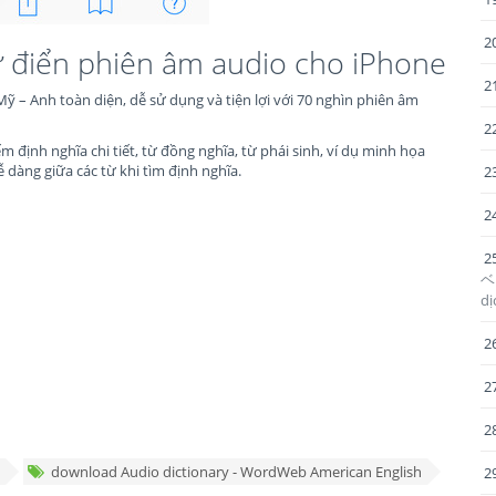
2
Từ điển phiên âm audio cho iPhone
2
Mỹ – Anh toàn diện, dễ sử dụng và tiện lợi với 70 nghìn phiên âm
2
m định nghĩa chi tiết, từ đồng nghĩa, từ phái sinh, ví dụ minh họa
dàng giữa các từ khi tìm định nghĩa.
2
2
2
ベト
dị
2
2
2
download Audio dictionary - WordWeb American English
2