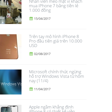
Nhân viên méo mặt vì khách
mua iPhone 7 bằng tiền lẻ
1.000 đồng
15/04/2017
Trên tay mô hình iPhone 8
Pro đầu tiên giá trên 10.000
USD
02/08/2017
Microsoft chính thức ngừng
hỗ trợ Windows Vista từ hôm
nay (11/4)
11/04/2017
Apple ngầm khẳng định
iPhone 8 có thiết kế viền