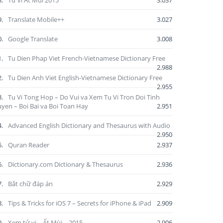
8.
Tử vi Ất Mùi 2015
3.037
9.
Translate Mobile++
3.027
0.
Google Translate
3.008
1.
Tu Dien Phap Viet French-Vietnamese Dictionary Free
2.988
2.
Tu Dien Anh Viet English-Vietnamese Dictionary Free
2.955
3.
Tu Vi Tong Hop – Do Vui va Xem Tu Vi Tron Doi Tinh
yen – Boi Bai va Boi Toan Hay
2.951
4.
Advanced English Dictionary and Thesaurus with Audio
2.950
5.
Quran Reader
2.937
6.
Dictionary.com Dictionary & Thesaurus
2.936
7.
Bắt chữ đáp án
2.929
8.
Tips & Tricks for iOS 7 – Secrets for iPhone & iPad
2.909
9.
Xem tử vi – Ất Mùi – 2015
2.906