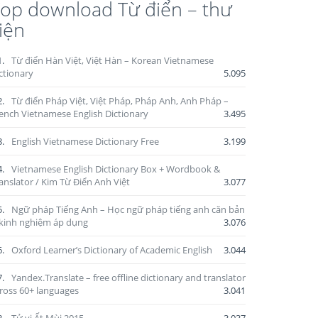
op download Từ điển – thư
iện
1.
Từ điển Hàn Việt, Việt Hàn – Korean Vietnamese
ctionary
5.095
2.
Từ điển Pháp Việt, Việt Pháp, Pháp Anh, Anh Pháp –
ench Vietnamese English Dictionary
3.495
3.
English Vietnamese Dictionary Free
3.199
4.
Vietnamese English Dictionary Box + Wordbook &
anslator / Kim Từ Điển Anh Việt
3.077
5.
Ngữ pháp Tiếng Anh – Học ngữ pháp tiếng anh căn bản
kinh nghiệm áp dụng
3.076
6.
Oxford Learner’s Dictionary of Academic English
3.044
7.
Yandex.Translate – free offline dictionary and translator
ross 60+ languages
3.041