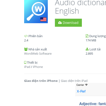
Audio diction
English
Download
Phiên bản
Dung lượng
2.4
174 MB
Nhà sản xuất
Lượt tải
WordWeb Software
2.895
Thiết bị
iPad
/
iPhone
Giao diện trên iPhone
|
Giao diện trên iPad