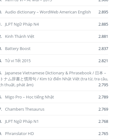
0.
Audio dictionary – WordWeb American English
2.895
1.
JLPT Ngữ Pháp N4
2.885
2.
Kinh Thánh Việt
2.881
3.
Battery Boost
2.837
4.
Tử vi Tết 2015
2.821
5.
Japanese Vietnamese Dictionary & Phrasebook / 日本 –
ナム辞書と慣用句 / Kim từ điển Nhật Việt (tra từ, tra câu,
ch thuật, phát âm)
2.795
6.
Migo Pro – Học tiếng Nhật
2.789
7.
Chambers Thesaurus
2.769
8.
JLPT Ngữ Pháp N1
2.768
9.
Phranslator HD
2.765