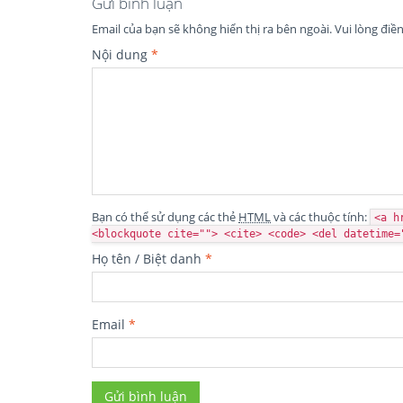
Gửi bình luận
Email của bạn sẽ không hiển thị ra bên ngoài.
Vui lòng điề
Nội dung
*
Bạn có thể sử dụng các thẻ
HTML
và các thuộc tính:
<a h
<blockquote cite=""> <cite> <code> <del datetime=
Họ tên / Biệt danh
*
Email
*