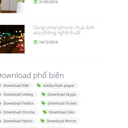
31/03/2016
Dùng smartphone chụp ảnh
xóa phông nghệ thuật
16/12/2016
ownload phổ biến
Download IDM
Adobe flash player
Download Unikey
Download Skype
Download Firefox
download iTunes
Download chrome
Download Zalo
Download Yahoo
Download Winrar