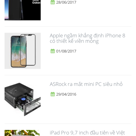
28/06/2017
Apple ngầm khẳng định iPhone 8
có thiết kế viền mỏng
01/08/2017
ASRock ra mắt mini PC siêu nhỏ
29/04/2016
iPad Pro 9,7 inch đầu tiên về Việt