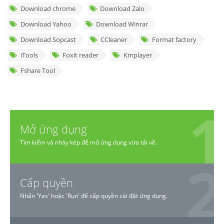
Download chrome
Download Zalo
Download Yahoo
Download Winrar
Download Sopcast
CCleaner
Format factory
iTools
Foxit reader
Kmplayer
Fshare Tool
Mở ứng dụng
Tìm kiếm và nháy kép để mở ứng dụng vừa tải về.
Cấp quyền
Nhấn 'Yes' hoặc 'Run' để cấp quyền cài đặt ứng dụng.