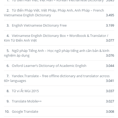
2.
Từ điển Pháp Việt, Việt Pháp, Pháp Anh, Anh Pháp – French
Vietnamese English Dictionary
3.495
3.
English Vietnamese Dictionary Free
3.199
4.
Vietnamese English Dictionary Box + Wordbook & Translator /
Kim Từ Điển Anh Việt
3.077
5.
Ngữ pháp Tiếng Anh – Học ngữ pháp tiếng anh căn bản & kinh
nghiệm áp dụng
3.076
6.
Oxford Learner’s Dictionary of Academic English
3.044
7.
Yandex.Translate – free offline dictionary and translator across
60+ languages
3.041
8.
Tử vi Ất Mùi 2015
3.037
9.
Translate Mobile++
3.027
10.
Google Translate
3.008