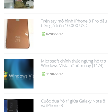
Trên tay mô hình iPhone 8 Pro đầu
tiên giá trên 10.000 USD
02/08/2017
Microsoft chính thức ngừng hỗ trợ
Windows Vista từ hôm nay (11/4)
11/04/2017
​Cuộc đua ‘rò rỉ’ giữa Galaxy Note 8
và iPhone 8