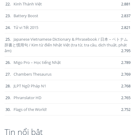
22.
Kinh Thánh Việt
2.881
23.
Battery Boost
2.837
24.
Tử vi Tết 2015
2.821
25.
Japanese Vietnamese Dictionary & Phrasebook / 日本 – ベトナム
辞書と慣用句 / Kim từ điển Nhật Việt (tra từ, tra câu, dịch thuật, phát
âm)
2.795
26.
Migo Pro – Học tiếng Nhật
2.789
27.
Chambers Thesaurus
2.769
28.
JLPT Ngữ Pháp N1
2.768
29.
Phranslator HD
2.765
30.
Flags of the World!
2.752
Tin nổi bật