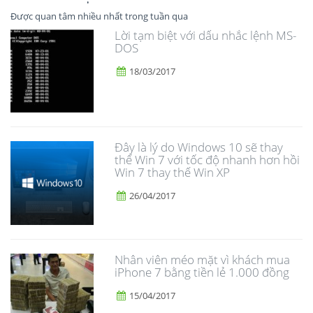
Được quan tâm nhiều nhất trong tuần qua
Lời tạm biệt với dấu nhắc lệnh MS-
DOS
18/03/2017
Đây là lý do Windows 10 sẽ thay
thế Win 7 với tốc độ nhanh hơn hồi
Win 7 thay thế Win XP
26/04/2017
Nhân viên méo mặt vì khách mua
iPhone 7 bằng tiền lẻ 1.000 đồng
15/04/2017