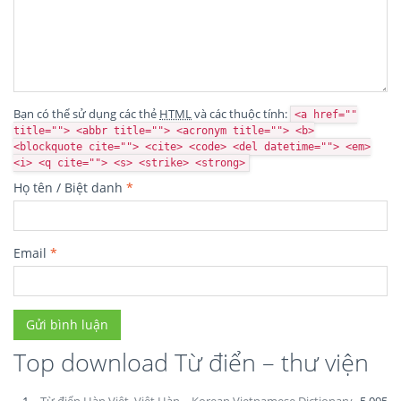
Bạn có thể sử dụng các thẻ
HTML
và các thuộc tính:
<a href=""
title=""> <abbr title=""> <acronym title=""> <b>
<blockquote cite=""> <cite> <code> <del datetime=""> <em>
<i> <q cite=""> <s> <strike> <strong>
Họ tên / Biệt danh
*
Email
*
Top download Từ điển – thư viện
1.
Từ điển Hàn Việt, Việt Hàn – Korean Vietnamese Dictionary
5.095