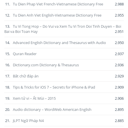
11.
Tu Dien Phap Viet French-Vietnamese Dictionary Free
2.988
12.
Tu Dien Anh Viet English-Vietnamese Dictionary Free
2.955
13.
Tu Vi Tong Hop – Do Vui va Xem Tu Vi Tron Doi Tinh Duyen – Boi
Bai va Boi Toan Hay
2.951
14.
Advanced English Dictionary and Thesaurus with Audio
2.950
15.
Quran Reader
2.937
16.
Dictionary.com Dictionary & Thesaurus
2.936
17.
Bắt chữ đáp án
2.929
18.
Tips & Tricks for iOS 7 – Secrets for iPhone & iPad
2.909
19.
Xem tử vi – Ất Mùi – 2015
2.906
20.
Audio dictionary – WordWeb American English
2.895
21.
JLPT Ngữ Pháp N4
2.885