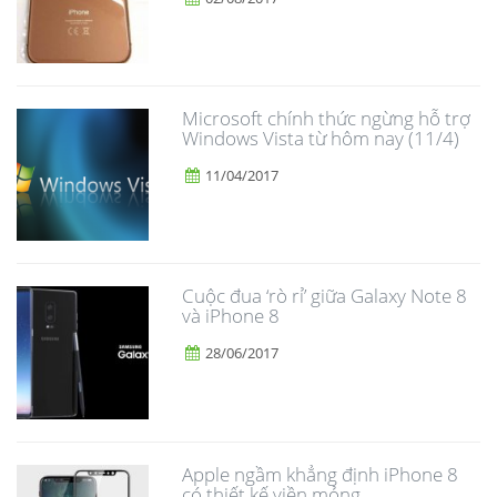
Microsoft chính thức ngừng hỗ trợ
Windows Vista từ hôm nay (11/4)
11/04/2017
​Cuộc đua ‘rò rỉ’ giữa Galaxy Note 8
và iPhone 8
28/06/2017
Apple ngầm khẳng định iPhone 8
có thiết kế viền mỏng