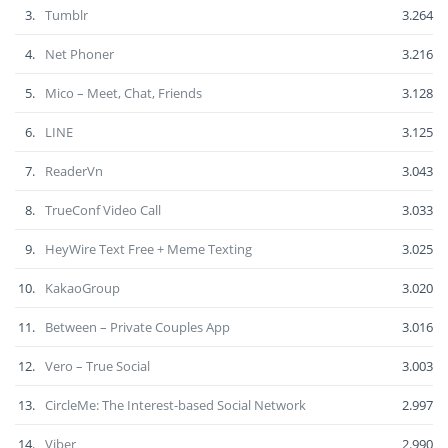
3.
Tumblr
3.264
4.
Net Phoner
3.216
5.
Mico – Meet, Chat, Friends
3.128
6.
LINE
3.125
7.
ReaderVn
3.043
8.
TrueConf Video Call
3.033
9.
HeyWire Text Free + Meme Texting
3.025
10.
KakaoGroup
3.020
11.
Between – Private Couples App
3.016
12.
Vero – True Social
3.003
13.
CircleMe: The Interest-based Social Network
2.997
14.
Viber
2.990