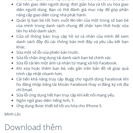
Cải tiến giao diện người dùng: đơn giản hóa và tối ưu hóa giao
diện người dùng. Bạn có thể đánh giá mục này để góp phần
nâng cấp giao diện cùng nhà phát hành.
Quản lý bạn bè tốt hơn: vuốt lên tên của một trong số bạn bè
của mình trong danh sách chung để chặn tạm thời hoặc xóa
tên họ khỏi danh sách.
Cửa sổ thông báo: truy cập hồ sơ cá nhân của mình để xem
danh sách đầy đủ các thông báo mới đây và yêu cầu kết bạn
khác.
Sửa một số lỗi của phiên bản trước.
Sửa lỗi chặn ứng dụng tải danh sách bạn bè chính xác.
Sửa lỗi tải lên một ảnh cá nhân từ mạng xã hội Facebook.
Khi xóa hoặc thêm bạn bè, việc gắn trên bản đồ sẽ giúp quá
trình cập nhật nhanh hơn.
Cải tiến khả năng truy cập Bugg cho người dùng Facebook khi
họ đăng nhập bằng tài khoản Facebook thay vì đăng ký với địa
chỉ Email.
Sửa lỗi ứng dụng hết hạn truy cập khi kết nối mạng yếu.
Ngôn ngữ giao diện: tiếng Anh, Ý.
Ứng dụng được thiết kế tối ưu hóa cho iPhone 5.
Minh Lộc
Download thêm