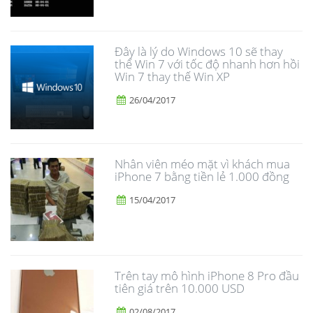
Đây là lý do Windows 10 sẽ thay
thế Win 7 với tốc độ nhanh hơn hồi
Win 7 thay thế Win XP
26/04/2017
Nhân viên méo mặt vì khách mua
iPhone 7 bằng tiền lẻ 1.000 đồng
15/04/2017
Trên tay mô hình iPhone 8 Pro đầu
tiên giá trên 10.000 USD
02/08/2017