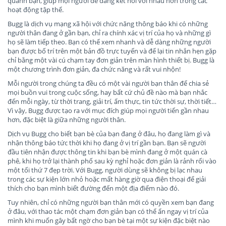
quanh bạn, giúp mọi người dễ dàng kết nối với nhau hơn trong các
hoạt động tập thể.
Bugg là dịch vụ mạng xã hội với chức năng thông báo khi có những
người thân đang ở gần bạn, chỉ ra chính xác vị trí của họ và những gì
họ sẽ làm tiếp theo. Bạn có thể xem nhanh và dễ dàng những người
bạn được bố trí trên một bản đồ trực tuyến và để lại tin nhắn hẹn gặp
chỉ bằng một vài cú chạm tay đơn giản trên màn hình thiết bị. Bugg là
một chương trình đơn giản, đa chức năng và rất vui nhộn!
Mỗi người trong chúng ta đều có một vài người bạn thân để chia sẻ
mọi buồn vui trong cuộc sống, hay bất cứ chủ đề nào mà bạn nhắc
đến mỗi ngày, từ thời trang, giải trí, ẩm thực, tin tức thời sự, thời tiết…
Vì vậy, Bugg được tạo ra với mục đích giúp mọi người tiến gần nhau
hơn, đặc biệt là giữa những người thân.
Dịch vụ Bugg cho biết bạn bè của bạn đang ở đâu, họ đang làm gì và
nhận thông báo tức thời khi họ đang ở vị trí gần bạn. Bạn sẽ người
đầu tiên nhận được thông tin khi bạn bè mình đang ở một quán cà
phê, khi họ trở lại thành phố sau kỳ nghỉ hoặc đơn giản là rảnh rổi vào
một tối thứ 7 đẹp trời. Với Bugg, người dùng sẽ không bị lạc nhau
trong các sự kiện lớn nhỏ hoặc mất hàng giờ qua điện thoại để giải
thích cho bạn mình biết đường đến một địa điểm nào đó.
Tuy nhiên, chỉ có những người bạn thân mới có quyền xem bạn đang
ở đâu, với thao tác một chạm đơn giản bạn có thể ẩn ngay vị trí của
mình khi muốn gây bất ngờ cho bạn bè tại một sự kiện đặc biệt nào