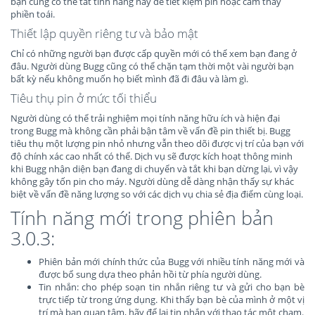
bạn cũng có thể tắt tính năng này để tiết kiệm pin hoặc cảm thấy
phiền toái.
Thiết lập quyền riêng tư và bảo mật
Chỉ có những người bạn được cấp quyền mới có thể xem bạn đang ở
đâu. Người dùng Bugg cũng có thể chặn tạm thời một vài người bạn
bất kỳ nếu không muốn họ biết mình đã đi đâu và làm gì.
Tiêu thụ pin ở mức tối thiểu
Người dùng có thể trải nghiệm mọi tính năng hữu ích và hiện đại
trong Bugg mà không cần phải bận tâm về vấn đề pin thiết bị. Bugg
tiêu thụ một lượng pin nhỏ nhưng vẫn theo dõi được vị trí của bạn với
độ chính xác cao nhất có thể. Dịch vụ sẽ được kích hoạt thông minh
khi Bugg nhận diện bạn đang di chuyển và tắt khi bạn dừng lại, vì vậy
không gây tốn pin cho máy. Người dùng dễ dàng nhận thấy sự khác
biệt về vấn đề năng lượng so với các dịch vụ chia sẻ địa điểm cùng loại.
Tính năng mới trong phiên bản
3.0.3:
Phiên bản mới chính thức của Bugg với nhiều tính năng mới và
được bổ sung dựa theo phản hồi từ phía người dùng.
Tin nhắn: cho phép soạn tin nhắn riêng tư và gửi cho bạn bè
trực tiếp từ trong ứng dụng. Khi thấy bạn bè của mình ở một vị
trí mà bạn quan tâm, hãy để lại tin nhắn với thao tác một chạm.