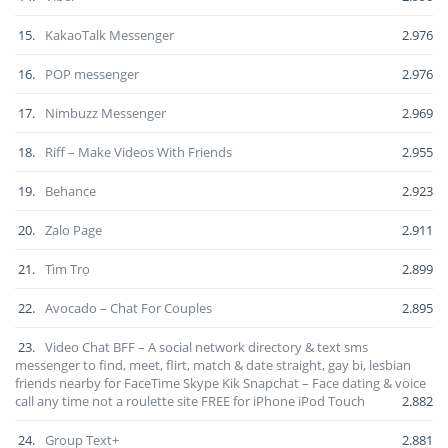
15.
KakaoTalk Messenger
2.976
16.
POP messenger
2.976
17.
Nimbuzz Messenger
2.969
18.
Riff – Make Videos With Friends
2.955
19.
Behance
2.923
20.
Zalo Page
2.911
21.
Tìm Trọ
2.899
22.
Avocado – Chat For Couples
2.895
23.
Video Chat BFF – A social network directory & text sms
messenger to find, meet, flirt, match & date straight, gay bi, lesbian
friends nearby for FaceTime Skype Kik Snapchat – Face dating & voice
call any time not a roulette site FREE for iPhone iPod Touch
2.882
24.
Group Text+
2.881