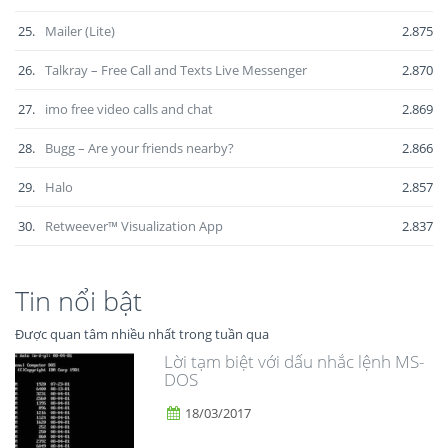
25.
Mailer (Lite)
2.875
26.
Talkray – Free Call and Texts Live Messenger
2.870
27.
imo free video calls and chat
2.869
28.
Bugg – Are your friends nearby?
2.866
29.
Halo
2.857
30.
Retweever™ Visualization App
2.837
Tin nổi bật
Được quan tâm nhiều nhất trong tuần qua
Lời tạm biệt với dấu nhắc lệnh MS-
DOS
18/03/2017