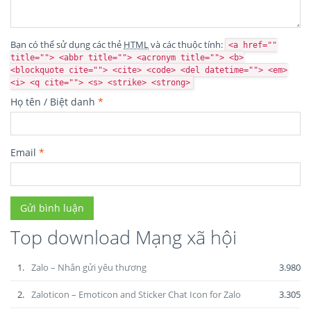
Bạn có thể sử dụng các thẻ
HTML
và các thuộc tính:
<a href=""
title=""> <abbr title=""> <acronym title=""> <b>
<blockquote cite=""> <cite> <code> <del datetime=""> <em>
<i> <q cite=""> <s> <strike> <strong>
Họ tên / Biệt danh
*
Email
*
Top download Mạng xã hội
1.
Zalo – Nhắn gửi yêu thương
3.980
2.
Zaloticon – Emoticon and Sticker Chat Icon for Zalo
3.305