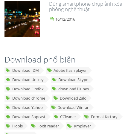
Dùng smartphone chụp ảnh xóa
phông nghệ thuật
16/12/2016
Download phổ biến
Download IDM
Adobe flash player
Download Unikey
Download Skype
Download Firefox
download iTunes
Download chrome
Download Zalo
Download Yahoo
Download Winrar
Download Sopcast
CCleaner
Format factory
iTools
Foxit reader
Kmplayer