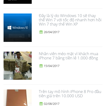
Đây là lý do Windows 10 sẽ thay
thế Win 7 với tốc độ nhanh hơn hồi
Win 7 thay thế Win XP
26/04/2017
Nhân viên méo mặt vì khách mua
iPhone 7 bằng tiền lẻ 1.000 đồng
15/04/2017
Trên tay mô hình iPhone 8 Pro đầu
tiên giá trên 10.000 USD
02/08/2017