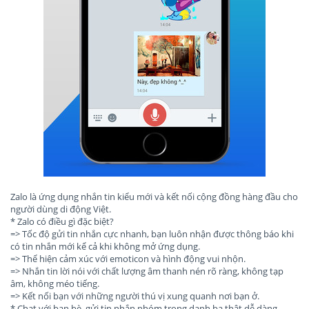
Zalo là ứng dụng nhắn tin kiểu mới và kết nối cộng đồng hàng đầu cho
người dùng di động Việt.
* Zalo có điều gì đặc biệt?
=> Tốc độ gửi tin nhắn cực nhanh, bạn luôn nhận được thông báo khi
có tin nhắn mới kể cả khi không mở ứng dụng.
=> Thể hiện cảm xúc với emoticon và hình động vui nhộn.
=> Nhắn tin lời nói với chất lượng âm thanh nén rõ ràng, không tạp
âm, không méo tiếng.
=> Kết nối bạn với những người thú vị xung quanh nơi bạn ở.
* Chat với bạn bè, gửi tin nhắn nhóm trong danh bạ thật dễ dàng