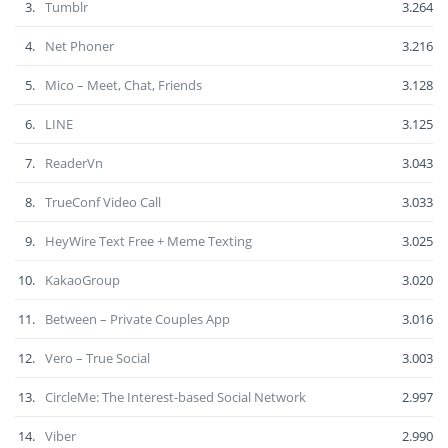
3.
Tumblr
3.264
4.
Net Phoner
3.216
5.
Mico – Meet, Chat, Friends
3.128
6.
LINE
3.125
7.
ReaderVn
3.043
8.
TrueConf Video Call
3.033
9.
HeyWire Text Free + Meme Texting
3.025
10.
KakaoGroup
3.020
11.
Between – Private Couples App
3.016
12.
Vero – True Social
3.003
13.
CircleMe: The Interest-based Social Network
2.997
14.
Viber
2.990