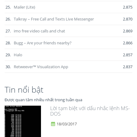
25.
Mailer (Lite)
2.875
26.
Talkray – Free Call and Texts Live Messenger
2.870
27.
imo free video calls and chat
2.869
28.
Bugg – Are your friends nearby?
2.866
29.
Halo
2.857
30.
Retweever™ Visualization App
2.837
Tin nổi bật
Được quan tâm nhiều nhất trong tuần qua
Lời tạm biệt với dấu nhắc lệnh MS-
DOS
18/03/2017