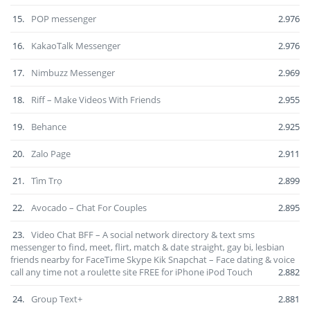
15.
POP messenger
2.976
16.
KakaoTalk Messenger
2.976
17.
Nimbuzz Messenger
2.969
18.
Riff – Make Videos With Friends
2.955
19.
Behance
2.925
20.
Zalo Page
2.911
21.
Tìm Trọ
2.899
22.
Avocado – Chat For Couples
2.895
23.
Video Chat BFF – A social network directory & text sms
messenger to find, meet, flirt, match & date straight, gay bi, lesbian
friends nearby for FaceTime Skype Kik Snapchat – Face dating & voice
call any time not a roulette site FREE for iPhone iPod Touch
2.882
24.
Group Text+
2.881