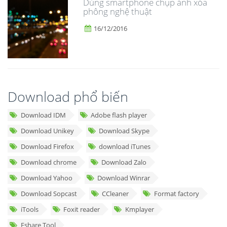
Dùng smartphone chụp ảnh xóa
phông nghệ thuật
16/12/2016
Download phổ biến
Download IDM
Adobe flash player
Download Unikey
Download Skype
Download Firefox
download iTunes
Download chrome
Download Zalo
Download Yahoo
Download Winrar
Download Sopcast
CCleaner
Format factory
iTools
Foxit reader
Kmplayer
Fshare Tool