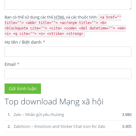
Bạn có thể sử dụng các thẻ
HTML
và các thuộc tính:
<a href=""
title=""> <abbr title=""> <acronym title=""> <b>
<blockquote cite=""> <cite> <code> <del datetime=""> <em>
<i> <q cite=""> <s> <strike> <strong>
Họ tên / Biệt danh
*
Email
*
Top download Mạng xã hội
1.
Zalo – Nhắn gửi yêu thương
3.980
2.
Zaloticon – Emoticon and Sticker Chat Icon for Zalo
3.305