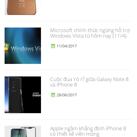
Microsoft chính thức ngừng hỗ trợ
Windows Vista từ hôm nay (11/4)
11/04/2017
​Cuộc đua ‘rò rỉ’ giữa Galaxy Note 8
và iPhone 8
28/06/2017
Apple ngầm khẳng định iPhone 8
có thiết kế viền mỏng