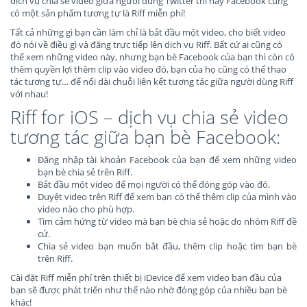
dịch vụ chia sẻ video giữa người dùng Twitter thì nay Facebook cũng
có một sản phẩm tương tự là Riff miễn phí!
Tất cả những gì bạn cần làm chỉ là bắt đầu một video, cho biết video
đó nói về điều gì và đăng trực tiếp lên dịch vụ Riff. Bất cứ ai cũng có
thể xem những video này, nhưng bạn bè Facebook của bạn thì còn có
thêm quyền lợi thêm clip vào video đó, bạn của họ cũng có thể thao
tác tương tự… để nối dài chuỗi liên kết tương tác giữa người dùng Riff
với nhau!
Riff for iOS – dịch vụ chia sẻ video
tương tác giữa bạn bè Facebook:
Đăng nhập tài khoản Facebook của bạn để xem những video
bạn bè chia sẻ trên Riff.
Bắt đầu một video để mọi người có thể đóng góp vào đó.
Duyệt video trên Riff để xem bạn có thể thêm clip của mình vào
video nào cho phù hợp.
Tìm cảm hứng từ video mà bạn bè chia sẻ hoặc do nhóm Riff đề
cử.
Chia sẻ video bạn muốn bắt đầu, thêm clip hoặc tìm bạn bè
trên Riff.
Cài đặt Riff miễn phí trên thiết bị iDevice để xem video ban đầu của
bạn sẽ được phát triển như thế nào nhờ đóng góp của nhiều bạn bè
khác!