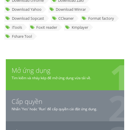
Download chrome
Download Zalo
Download Yahoo
Download Winrar
Download Sopcast
CCleaner
Format factory
iTools
Foxit reader
Kmplayer
Fshare Tool
Mở ứng dụng
Tìm kiếm và nháy kép để mở ứng dụng vừa tải về.
Cấp quyền
Nhấn 'Yes' hoặc 'Run' để cấp quyền cài đặt ứng dụng.