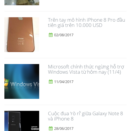
Trên tay mô hình iPhone 8 Pro đầu
tiên giá trên 10.000 USD
02/08/2017
Microsoft chính thức ngừng hỗ trợ
Windows Vista từ hôm nay (11/4)
11/04/2017
​Cuộc đua ‘rò rỉ’ giữa Galaxy Note 8
và iPhone 8
28/06/2017