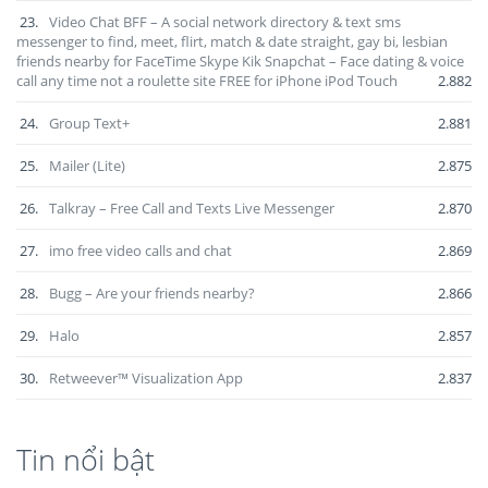
23.
Video Chat BFF – A social network directory & text sms
messenger to find, meet, flirt, match & date straight, gay bi, lesbian
friends nearby for FaceTime Skype Kik Snapchat – Face dating & voice
call any time not a roulette site FREE for iPhone iPod Touch
2.882
24.
Group Text+
2.881
25.
Mailer (Lite)
2.875
26.
Talkray – Free Call and Texts Live Messenger
2.870
27.
imo free video calls and chat
2.869
28.
Bugg – Are your friends nearby?
2.866
29.
Halo
2.857
30.
Retweever™ Visualization App
2.837
Tin nổi bật