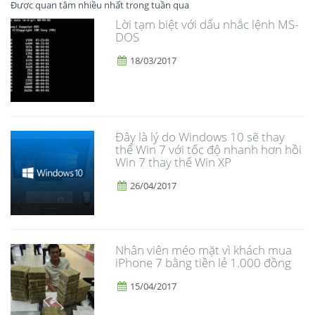
Được quan tâm nhiều nhất trong tuần qua
Lời tạm biệt với dấu nhắc lệnh MS-
DOS
18/03/2017
Đây là lý do Windows 10 sẽ thay
thế Win 7 với tốc độ nhanh hơn hồi
Win 7 thay thế Win XP
26/04/2017
Nhân viên méo mặt vì khách mua
iPhone 7 bằng tiền lẻ 1.000 đồng
15/04/2017