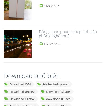
31/03/2016
Dùng smartphone chụp ảnh xóa
phông nghệ thuật
16/12/2016
Download phổ biến
Download IDM
Adobe flash player
Download Unikey
Download Skype
Download Firefox
download iTunes