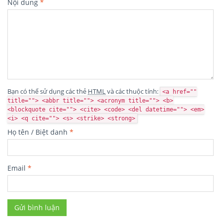
Nội dung
*
Bạn có thể sử dụng các thẻ
HTML
và các thuộc tính:
<a href=""
title=""> <abbr title=""> <acronym title=""> <b>
<blockquote cite=""> <cite> <code> <del datetime=""> <em>
<i> <q cite=""> <s> <strike> <strong>
Họ tên / Biệt danh
*
Email
*