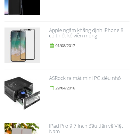
Apple ngầm khẳng định iPhone 8
có thiết kế viền mỏng
01/08/2017
ASRock ra mắt mini PC siêu nhỏ
29/04/2016
iPad Pro 9,7 inch đầu tiên về Việt
Nam