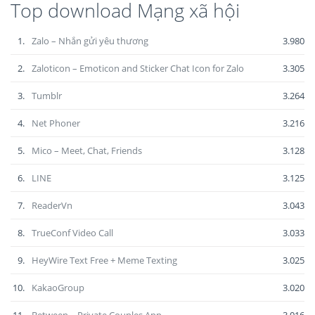
Top download Mạng xã hội
1.
Zalo – Nhắn gửi yêu thương
3.980
2.
Zaloticon – Emoticon and Sticker Chat Icon for Zalo
3.305
3.
Tumblr
3.264
4.
Net Phoner
3.216
5.
Mico – Meet, Chat, Friends
3.128
6.
LINE
3.125
7.
ReaderVn
3.043
8.
TrueConf Video Call
3.033
9.
HeyWire Text Free + Meme Texting
3.025
10.
KakaoGroup
3.020
11.
Between – Private Couples App
3.016