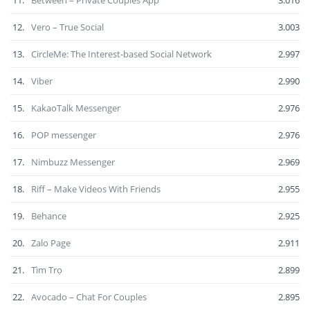
12.
Vero – True Social
3.003
13.
CircleMe: The Interest-based Social Network
2.997
14.
Viber
2.990
15.
KakaoTalk Messenger
2.976
16.
POP messenger
2.976
17.
Nimbuzz Messenger
2.969
18.
Riff – Make Videos With Friends
2.955
19.
Behance
2.925
20.
Zalo Page
2.911
21.
Tìm Trọ
2.899
22.
Avocado – Chat For Couples
2.895