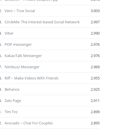
2.
Vero – True Social
3.003
3.
CircleMe: The Interest-based Social Network
2.997
4.
Viber
2.990
5.
POP messenger
2.976
6.
KakaoTalk Messenger
2.976
7.
Nimbuzz Messenger
2.969
8.
Riff – Make Videos With Friends
2.955
9.
Behance
2.925
0.
Zalo Page
2.911
1.
Tìm Trọ
2.899
2.
Avocado – Chat For Couples
2.895