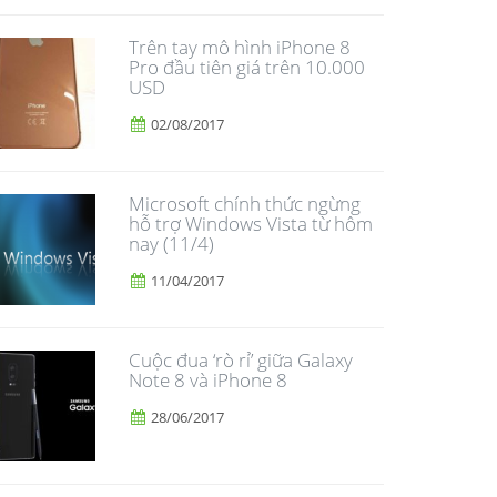
Trên tay mô hình iPhone 8
Pro đầu tiên giá trên 10.000
USD
02/08/2017
Microsoft chính thức ngừng
hỗ trợ Windows Vista từ hôm
nay (11/4)
11/04/2017
​Cuộc đua ‘rò rỉ’ giữa Galaxy
Note 8 và iPhone 8
28/06/2017