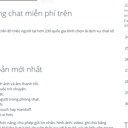
2
g chat miễn phí trên
me
le
Fa
iP
ên 85 triệu người tại hơn 230 quốc gia bình chọn là dịch vụ chat số
2
2
2
bản mới nhất
2
2
nh ảnh và âm thanh tốt.
cuộc trò chuyện.
2
t.
 người trong phòng chat.
3
h.
Touch hay Handoff.
ú vị hơn.
T
hức năng, cho phép gửi tin nhắn, hình ảnh, video, ghi chú bằng
 thể thoải mái trò chuyện thật vui với bạn bè, các thành viên trong