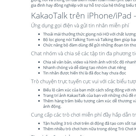
gia đình hay đồng nghiệp với sự hỗ trợ của hệ thống biểu
KakaoTalk trên iPhone/iPad 
Ứng dụng gọi điện và gửi tin nhắn miễn phí
Thoải mái thưởng thức giọng nói HD với chất lượng
Bộ lọc giọng nói Talking Tom và Talking Ben giúp b
Chức năng bộ đàm dùng để gửi những đoạn tin tho
Chat nhóm và chia sẻ các tập tin đa phương t
Chia sẻ văn bản, video và hình ảnh với tốc độ nhan
Nhanh chóng và dễ dàng tạo nhóm chat riêng
Tin nhắn được hiển thị là đã đọc hay chưa đọc
Trò chuyện trực tuyến cực vui với các biểu tư
Biểu lộ cảm xúc của bạn một cách sống động với nh
Trang trí ảnh KakaoTalk của bạn với những chủ đề 
Thêm hàng trăm biểu tượng cảm xúc dễ thương và
ảnh động.
Cung cấp các trò chơi miễn phí đầy hấp dẫn t
Tận hưởng 3 trò chơi trên di động đã tạo cơn sốt t
Thêm nhiều trò chơi hơn nữa trong dòng Trò Chơi 