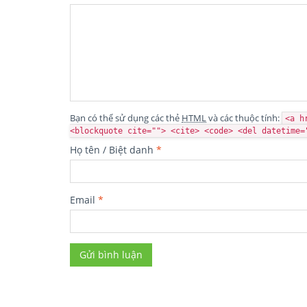
Bạn có thể sử dụng các thẻ
HTML
và các thuộc tính:
<a h
<blockquote cite=""> <cite> <code> <del datetime=
Họ tên / Biệt danh
*
Email
*