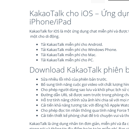
KakaoTalk cho iOS – Ứng dụn
iPhone/iPad
KakaoTalk for iOS là một ứng dụng chat miễn phí và được tr
một cho di động.
Tải KakaoTalk miễn phí cho Android.
Tải KakaoTalk miễn phí cho Windows Phone.
Tải KakaoTalk miễn phí cho Mac.
Tải KakaoTalk miễn phí cho PC.
Download KakaoTalk phiên 
Sửa nhiều lỗi nhỏ của phiên bản trước.
Bổ sung tính năng cuộc gọi video với chất lượng hì
Cho phép người dùng sao lưu và khôi phục lịch sử 
Đường dẫn URL sẽ được xem trước trong phòng cha
Hỗ trợ tính năng chỉnh sửa ảnh khi chia sẻ với mọi
Cải tiến khả năng tương tác với đồng hồ Apple Watc
Cho phép đọc tin nhắn thông qua tính năng Force 
Cải tiến thiết kế phòng chat để trò chuyện vui và th
KakaoTalk là ứng dụng nhắn tin đơn giản, miễn phí và đa c
giọng nói và thông tin địa điểm hoàn toàn miễn phí. Bạn có