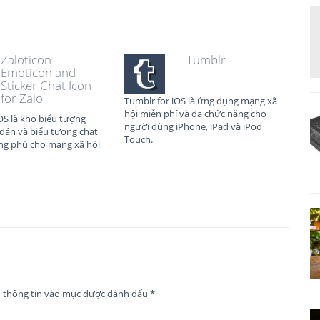
Zaloticon –
Tumblr
Emoticon and
Sticker Chat Icon
for Zalo
Tumblr for iOS là ứng dụng mạng xã
hội miễn phí và đa chức năng cho
iOS là kho biểu tượng
người dùng iPhone, iPad và iPod
 dán và biểu tượng chat
Touch.
ng phú cho mạng xã hội
n thông tin vào mục được đánh dấu
*