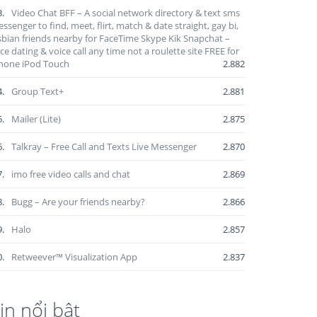
3.
Video Chat BFF – A social network directory & text sms
ssenger to find, meet, flirt, match & date straight, gay bi,
sbian friends nearby for FaceTime Skype Kik Snapchat –
ce dating & voice call any time not a roulette site FREE for
hone iPod Touch
2.882
4.
Group Text+
2.881
5.
Mailer (Lite)
2.875
6.
Talkray – Free Call and Texts Live Messenger
2.870
7.
imo free video calls and chat
2.869
8.
Bugg – Are your friends nearby?
2.866
9.
Halo
2.857
0.
Retweever™ Visualization App
2.837
in nổi bật