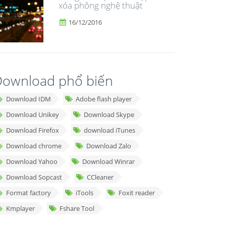
xóa phông nghệ thuật
16/12/2016
ownload phổ biến
Download IDM
Adobe flash player
Download Unikey
Download Skype
Download Firefox
download iTunes
Download chrome
Download Zalo
Download Yahoo
Download Winrar
Download Sopcast
CCleaner
Format factory
iTools
Foxit reader
Kmplayer
Fshare Tool