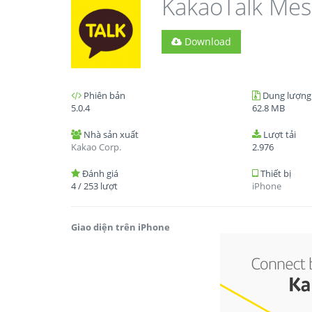
KakaoTalk Mes
Download
Phiên bản
Dung lượng
5.0.4
62.8 MB
Nhà sản xuất
Lượt tải
Kakao Corp.
2.976
Đánh giá
Thiết bị
4
/
253
lượt
iPhone
Giao diện trên iPhone