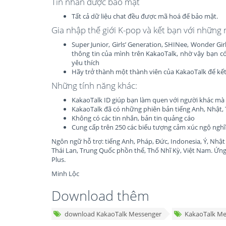
Tin nhắn được bảo mật
Tất cả dữ liệu chat đều được mã hoá để bảo mật.
Gia nhập thế giới K-pop và kết bạn với những
Super Junior, Girls’ Generation, SHINee, Wonder 
thông tin của mình trên KakaoTalk, nhờ vậy bạn c
yêu thích
Hãy trở thành một thành viên của KakaoTalk để kế
Những tính năng khác:
KakaoTalk ID giúp bạn làm quen với người khác mà 
KakaoTalk đã có những phiên bản tiếng Anh, Nhật, T
Không có các tin nhắn, bản tin quảng cáo
Cung cấp trên 250 các biểu tượng cảm xúc ngộ ngh
Ngôn ngữ hỗ trợ: tiếng Anh, Pháp, Đức, Indonesia, Ý, Nhậ
Thái Lan, Trung Quốc phồn thể, Thổ Nhĩ Kỳ, Việt Nam. Ứng
Plus.
Minh Lộc
Download thêm
download KakaoTalk Messenger
KakaoTalk Me