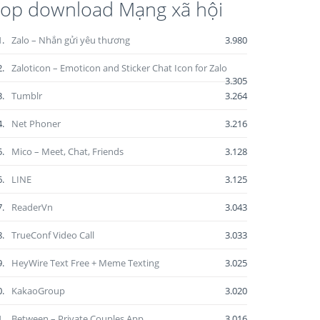
op download Mạng xã hội
1.
Zalo – Nhắn gửi yêu thương
3.980
2.
Zaloticon – Emoticon and Sticker Chat Icon for Zalo
3.305
3.
Tumblr
3.264
4.
Net Phoner
3.216
5.
Mico – Meet, Chat, Friends
3.128
6.
LINE
3.125
7.
ReaderVn
3.043
8.
TrueConf Video Call
3.033
9.
HeyWire Text Free + Meme Texting
3.025
0.
KakaoGroup
3.020
1.
Between – Private Couples App
3.016