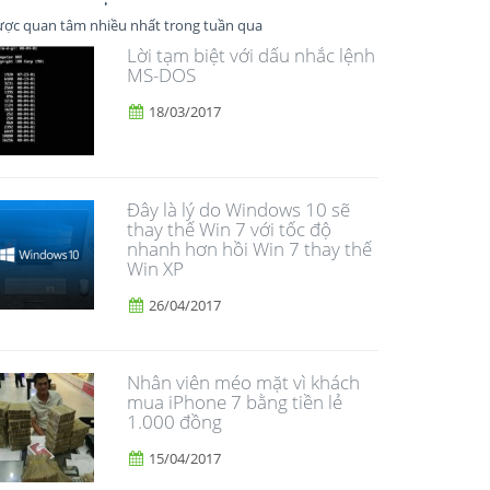
ợc quan tâm nhiều nhất trong tuần qua
Lời tạm biệt với dấu nhắc lệnh
MS-DOS
18/03/2017
Đây là lý do Windows 10 sẽ
thay thế Win 7 với tốc độ
nhanh hơn hồi Win 7 thay thế
Win XP
26/04/2017
Nhân viên méo mặt vì khách
mua iPhone 7 bằng tiền lẻ
1.000 đồng
15/04/2017