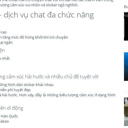
 tượng cảm xúc vui nhộn và sticker ngộ nghĩnh.
Đư
– dịch vụ chat đa chức năng
 cao
ạn tăng mức độ hứng khởi khi trò chuyện
ại ngắn
iện
h nhất
ợng cảm xúc hài hước và nhiều chủ đề tuyệt vời
ững hình dán sticker khác nhau
miễn phí tuyệt đẹp
 hài hước. Hơn vậy, đây là những biểu tượng cảm xúc ở dạng hình
rên di động
ại Hàn Quốc
Kakao