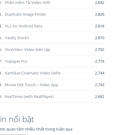
2.
Phần mềm Tải Video AVD
2.842
3.
Duplicate Image Finder
2.826
4.
VLC for Android beta
2.818
5.
Vaulty Stocks
2.810
6.
VivaVideo: Video biên tập
2.792
7.
Yxplayer Pro
2.774
8.
KamStar:Cinematic Video Selfie
2.744
9.
Movie Edit Touch – Video App
2.743
0.
RealTimes (with RealPlayer)
2.682
in nổi bật
ợc quan tâm nhiều nhất trong tuần qua