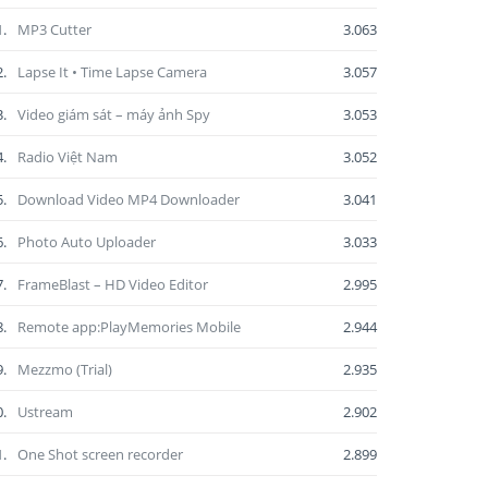
1.
MP3 Cutter
3.063
2.
Lapse It • Time Lapse Camera
3.057
3.
Video giám sát – máy ảnh Spy
3.053
4.
Radio Việt Nam
3.052
5.
Download Video MP4 Downloader
3.041
6.
Photo Auto Uploader
3.033
7.
FrameBlast – HD Video Editor
2.995
8.
Remote app:PlayMemories Mobile
2.944
9.
Mezzmo (Trial)
2.935
0.
Ustream
2.902
1.
One Shot screen recorder
2.899