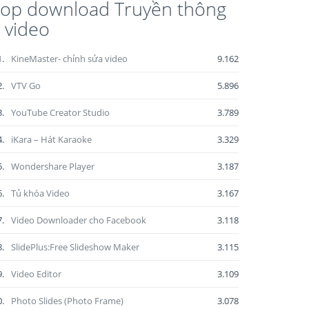
op download Truyền thông
 video
1.
KineMaster- chỉnh sửa video
9.162
2.
VTV Go
5.896
3.
YouTube Creator Studio
3.789
4.
iKara – Hát Karaoke
3.329
5.
Wondershare Player
3.187
6.
Tủ khóa Video
3.167
7.
Video Downloader cho Facebook
3.118
8.
SlidePlus:Free Slideshow Maker
3.115
9.
Video Editor
3.109
0.
Photo Slides (Photo Frame)
3.078