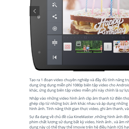
Tạo ra 1 đoạn video chuyên nghiệp và đầy đủ tính năng trự
dụng ứng dụng miễn phí 1080p biên tập video cho Android
khác, ứng dụng biên tập video miễn phí này chính là sự lự
Nhập vào những video hình ảnh clip âm thanh từ điện thoại 
ghép clip từ những bức ảnh khác nhau và áp dụng những ứ
hình ảnh. Tính năng thời gian thực video, ghi âm thanh, 
Sự đa dạng về chủ đề của KineMaster ,những hình ảnh độ
phim chất lượng sử dụng bất kỳ video, hình ảnh , và âm nh
dụng này có thể thay thế Imovie trên hệ điều hành IOS h