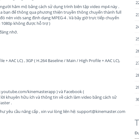
2
c người hâm mộ bằng cách sử dụng trình biên tập video mp4 này .
của bạn để thông qua phương thiện truyền thông chuyển thành full
2
đó nén vids sang định dạng MPEG-4 . Và bây giờ trực tiếp chuyển
a 1080p không được hỗ trợ )
2
 đáng nhớ.
2
2
le + AAC LC) , 3GP ( H.264 Baseline / Main / High Profile + AAC LC),
2
2
2
ww.youtube.com/kinemasterapp ) và Facebook (
ời khuyên hữu ích và thông tin về cách làm video bằng cách sử
3
aster .
như yêu cầu nâng cấp , xin vui lòng liên hệ:
support@kinemaster.com
T
Đư