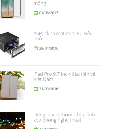
mỏng
01/08/2017
ASRock ra mắt mini PC siêu
nhỏ
29/04/2016
iPad Pro 9,7 inch đầu tiên về
Việt Nam
31/03/2016
Dùng smartphone chụp ảnh
xóa phông nghệ thuật