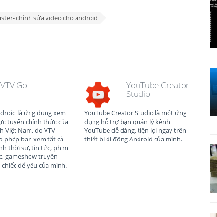
ster- chỉnh sửa video cho android
VTV Go
YouTube Creator
Studio
droid là ứng dụng xem
YouTube Creator Studio là một ứng
ực tuyến chính thức của
dụng hỗ trợ bạn quản lý kênh
nh Việt Nam, do VTV
YouTube dễ dàng, tiện lợi ngay trên
o phép bạn xem tất cả
thiết bị di động Android của mình.
nh thời sự, tin tức, phim
ạc, gameshow truyền
 chiếc dế yêu của mình.