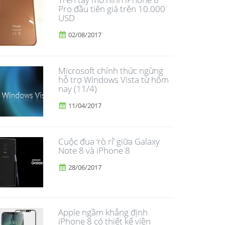
Pro đầu tiên giá trên 10.000
USD
02/08/2017
Microsoft chính thức ngừng
hỗ trợ Windows Vista từ hôm
nay (11/4)
11/04/2017
​Cuộc đua ‘rò rỉ’ giữa Galaxy
Note 8 và iPhone 8
28/06/2017
Apple ngầm khẳng định
iPhone 8 có thiết kế viền