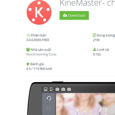
KineMaster- ch
Download
Phiên bản
Dung lượng
3.0.0.6565.FREE
21M
Nhà sản xuất
Lượt tải
NexStreaming Corp.
9.162
Đánh giá
4.3
/
113.906
lượt