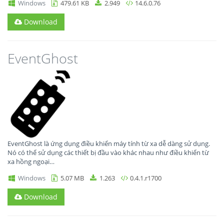
Windows
479.61 KB
2.949
14.6.0.76
Download
EventGhost
EventGhost là ứng dụng điều khiển máy tính từ xa dễ dàng sử dụng.
Nó có thể sử dụng các thiết bị đầu vào khác nhau như điều khiển từ
xa hồng ngoại…
Windows
5.07 MB
1.263
0.4.1.r1700
Download