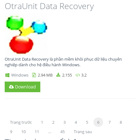
OtraUnit Data Recovery
OtraUnit Data Recovery là phần mềm khôi phục dữ liệu chuyên
nghiệp dành cho hệ điều hành Windows.
Windows
2.94 MB
2.155
3.2
Download
Trang trước
1
2
3
4
5
6
7
8
9
10
11
…
45
Trang sau