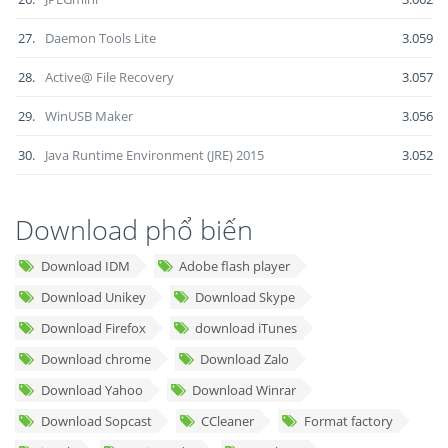
27.
Daemon Tools Lite
3.059
28.
Active@ File Recovery
3.057
29.
WinUSB Maker
3.056
30.
Java Runtime Environment (JRE) 2015
3.052
Download phổ biến
Download IDM
Adobe flash player
Download Unikey
Download Skype
Download Firefox
download iTunes
Download chrome
Download Zalo
Download Yahoo
Download Winrar
Download Sopcast
CCleaner
Format factory