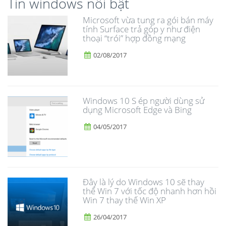
Tin windows nổi bật
Microsoft vừa tung ra gói bán máy
tính Surface trả góp y như điện
thoại “trói” hợp đồng mạng
02/08/2017
Windows 10 S ép người dùng sử
dụng Microsoft Edge và Bing
04/05/2017
Đây là lý do Windows 10 sẽ thay
thế Win 7 với tốc độ nhanh hơn hồi
Win 7 thay thế Win XP
26/04/2017