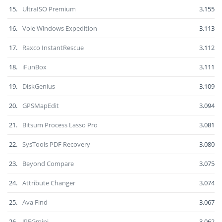
15.
UltraISO Premium
3.155
16.
Vole Windows Expedition
3.113
17.
Raxco InstantRescue
3.112
18.
iFunBox
3.111
19.
DiskGenius
3.109
20.
GPSMapEdit
3.094
21.
Bitsum Process Lasso Pro
3.081
22.
SysTools PDF Recovery
3.080
23.
Beyond Compare
3.075
24.
Attribute Changer
3.074
25.
Ava Find
3.067
26.
JPEGmini
3.062