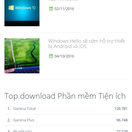
02/11/2016
Windows Hello sẽ sớm hỗ trợ thiết
bị Android và iOS
04/10/2016
Top download Phần mềm Tiện ích
1.
Garena Total
126.781
2.
Garena Plus
96.748
3.
BlueStacks
27.229