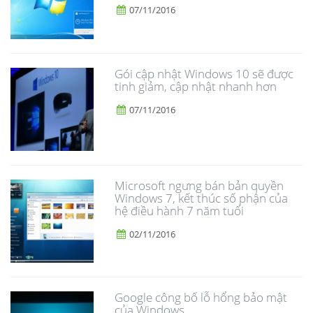
07/11/2016
Gói cập nhật Windows 10 sẽ được
tinh giảm, cập nhật nhanh hơn
07/11/2016
Microsoft ngưng bán bản quyền
Windows 7, kết thúc số phận của
hệ điều hành 7 năm tuổi
02/11/2016
Google công bố lỗ hổng bảo mật
của Windows