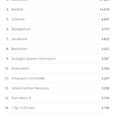
4.
WinRAR
14.510
5.
CCleaner
4.847
6.
8GadgetPack
4.737
7.
Sandboxie
3.823
8.
BeeDoctor
3.423
9.
Auslogics System Information
3.347
10.
Restoration
3.333
11.
Ashampoo UnInstaller
3.247
12.
Active Partition Recovery
3.230
13.
Start Menu 8
3.193
14.
7-Zip 15.05 beta
3.190