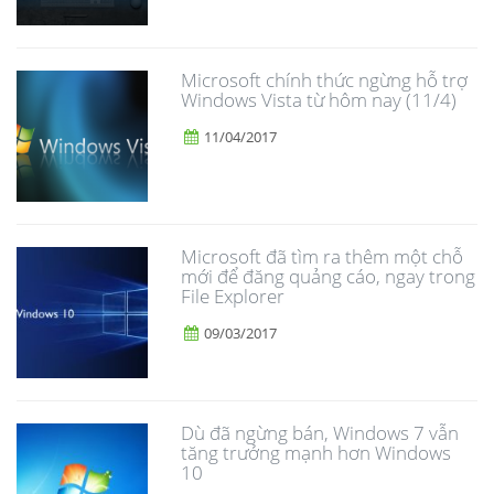
Microsoft chính thức ngừng hỗ trợ
Windows Vista từ hôm nay (11/4)
11/04/2017
Microsoft đã tìm ra thêm một chỗ
mới để đăng quảng cáo, ngay trong
File Explorer
09/03/2017
Dù đã ngừng bán, Windows 7 vẫn
tăng trưởng mạnh hơn Windows
10