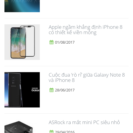
Apple ngầm khẳng định iPhone 8
có thiết kế viền mỏng
01/08/2017
​Cuộc đua ‘rò rỉ’ giữa Galaxy Note 8
và iPhone 8
28/06/2017
ASRock ra mắt mini PC siêu nhỏ
29/04/2016