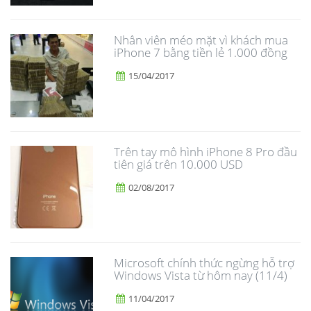
Nhân viên méo mặt vì khách mua
iPhone 7 bằng tiền lẻ 1.000 đồng
15/04/2017
Trên tay mô hình iPhone 8 Pro đầu
tiên giá trên 10.000 USD
02/08/2017
Microsoft chính thức ngừng hỗ trợ
Windows Vista từ hôm nay (11/4)
11/04/2017