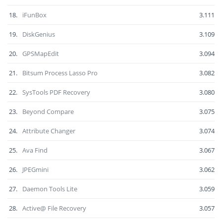
18.
iFunBox
3.111
19.
DiskGenius
3.109
20.
GPSMapEdit
3.094
21.
Bitsum Process Lasso Pro
3.082
22.
SysTools PDF Recovery
3.080
23.
Beyond Compare
3.075
24.
Attribute Changer
3.074
25.
Ava Find
3.067
26.
JPEGmini
3.062
27.
Daemon Tools Lite
3.059
28.
Active@ File Recovery
3.057