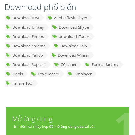
Download phổ biến
Download IDM
Adobe flash player
Download Unikey
Download Skype
Download Firefox
download iTunes
Download chrome
Download Zalo
Download Yahoo
Download Winrar
Download Sopcast
CCleaner
Format factory
iTools
Foxit reader
Kmplayer
Fshare Tool
Mở ứng dụng
Tìm kiếm và nháy kép để mở ứng dụng vừa tải về.