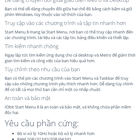
Bạn có thể dễ dàng chuyển đổi giữa hai chế độ bằng cách bấm và giữ
phím Windows, tùy thuộc vào sở thích của bạn.
Truy cập vào các chương trình và tập tin nhanh hơn
Start Menu 8 mang lại Start Menu, nơi bạn có thể truy cập nhanh đến
các chương trình, tài liệu và các tập tin, bảng điều khiển và thiết lập.
Tìm kiếm nhanh chóng
Ngay lập tức tìm kiếm ứng dụng cho cả desktop và Metro để giảm thời
gian tìm kiếm và công việc của bạn hiệu quả hơn.
Tùy chỉnh theo nhu cầu của bạn
Bạn có thể pin các chương trình vào Start Menu và Taskbar để truy
cập vào những chương trình yêu thích nhanh hơn. Dễ dàng tùy chỉnh
để có tất cả mọi thứ bạn cần chỉ một cú nhấp chuột.
An toàn và bảo mật
IObit Start Menu 8 là an toàn và bảo mật, và không chứa phần mềm
độc hại.
Yêu cầu phần cứng:
Bộ vi xử lý 1GHz hoặc bộ xử lý nhanh hơn
RAM 1GB (32 bit)/2GB (64 bit)