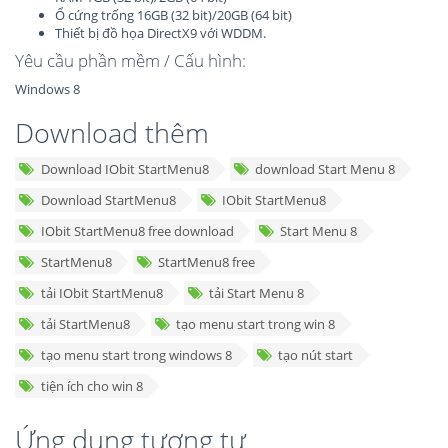
Ổ cứng trống 16GB (32 bit)/20GB (64 bit)
Thiết bị đồ họa DirectX9 với WDDM.
Yêu cầu phần mềm / Cấu hình:
Windows 8
Download thêm
Download IObit StartMenu8
download Start Menu 8
Download StartMenu8
IObit StartMenu8
IObit StartMenu8 free download
Start Menu 8
StartMenu8
StartMenu8 free
tải IObit StartMenu8
tải Start Menu 8
tải StartMenu8
tạo menu start trong win 8
tạo menu start trong windows 8
tạo nút start
tiện ích cho win 8
Ứng dụng tương tự