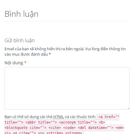
Bình luận
Gửi bình luận
Email của bạn sẽ không hiển thị ra bên ngoài.
Vui lòng điền thông tin
vào mục được đánh dấu
*
Nội dung
*
Bạn có thể sử dụng các thẻ
HTML
và các thuộc tính:
<a href=""
title=""> <abbr title=""> <acronym title=""> <b>
<blockquote cite=""> <cite> <code> <del datetime=""> <em>
<i> <q cite=""> <s> <strike> <strong>