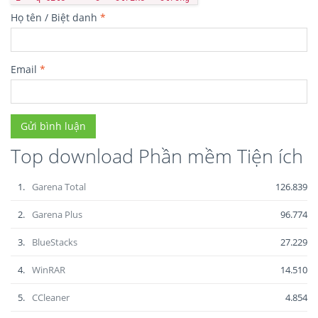
Họ tên / Biệt danh
*
Email
*
Top download Phần mềm Tiện ích
1.
Garena Total
126.839
2.
Garena Plus
96.774
3.
BlueStacks
27.229
4.
WinRAR
14.510
5.
CCleaner
4.854