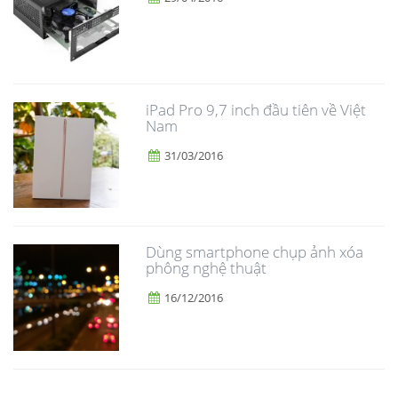
iPad Pro 9,7 inch đầu tiên về Việt
Nam
31/03/2016
Dùng smartphone chụp ảnh xóa
phông nghệ thuật
16/12/2016