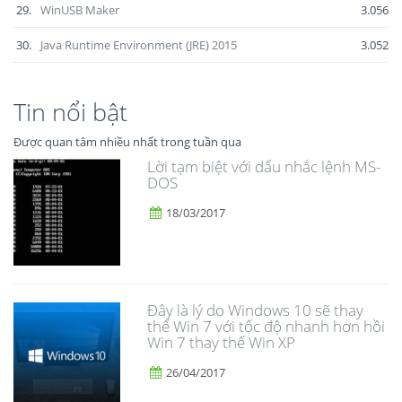
29.
WinUSB Maker
3.056
30.
Java Runtime Environment (JRE) 2015
3.052
Tin nổi bật
Được quan tâm nhiều nhất trong tuần qua
Lời tạm biệt với dấu nhắc lệnh MS-
DOS
18/03/2017
Đây là lý do Windows 10 sẽ thay
thế Win 7 với tốc độ nhanh hơn hồi
Win 7 thay thế Win XP
26/04/2017