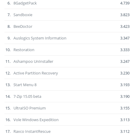
6.
8GadgetPack
4.739
7.
Sandboxie
3.823
8.
BeeDoctor
3.423
9.
Auslogics System Information
3.347
10.
Restoration
3.333
11.
Ashampoo UnInstaller
3.247
12.
Active Partition Recovery
3.230
13.
Start Menu 8
3.193
14.
7-Zip 15.05 beta
3.190
15.
UltraISO Premium
3.155
16.
Vole Windows Expedition
3.113
17.
Raxco InstantRescue
3.112