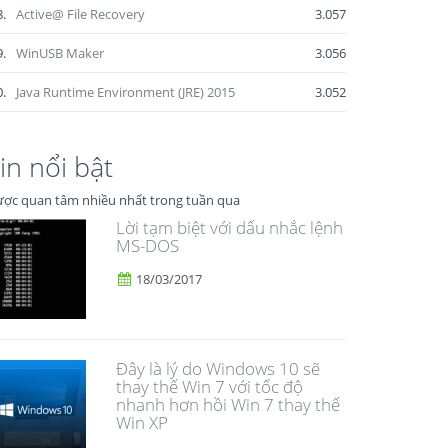
8.
Active@ File Recovery
3.057
9.
WinUSB Maker
3.056
0.
Java Runtime Environment (JRE) 2015
3.052
in nổi bật
ợc quan tâm nhiều nhất trong tuần qua
Lời tạm biệt với dấu nhắc lệnh
MS-DOS
18/03/2017
Đây là lý do Windows 10 sẽ
thay thế Win 7 với tốc độ
nhanh hơn hồi Win 7 thay thế
Win XP