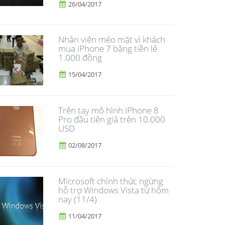
26/04/2017
Nhân viên méo mặt vì khách
mua iPhone 7 bằng tiền lẻ
1.000 đồng
15/04/2017
Trên tay mô hình iPhone 8
Pro đầu tiên giá trên 10.000
USD
02/08/2017
Microsoft chính thức ngừng
hỗ trợ Windows Vista từ hôm
nay (11/4)
11/04/2017