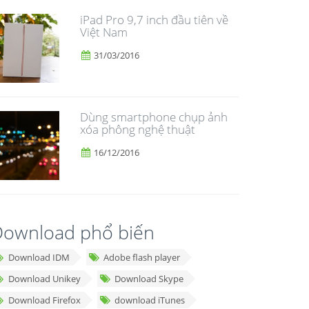
iPad Pro 9,7 inch đầu tiên về
Việt Nam
31/03/2016
Dùng smartphone chụp ảnh
xóa phông nghệ thuật
16/12/2016
ownload phổ biến
Download IDM
Adobe flash player
Download Unikey
Download Skype
Download Firefox
download iTunes