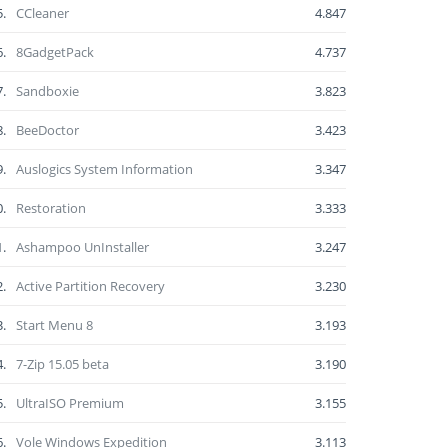
5.
CCleaner
4.847
6.
8GadgetPack
4.737
7.
Sandboxie
3.823
8.
BeeDoctor
3.423
9.
Auslogics System Information
3.347
0.
Restoration
3.333
1.
Ashampoo UnInstaller
3.247
2.
Active Partition Recovery
3.230
3.
Start Menu 8
3.193
4.
7-Zip 15.05 beta
3.190
5.
UltraISO Premium
3.155
6.
Vole Windows Expedition
3.113