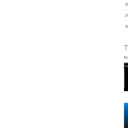
2
2
3
T
Đư