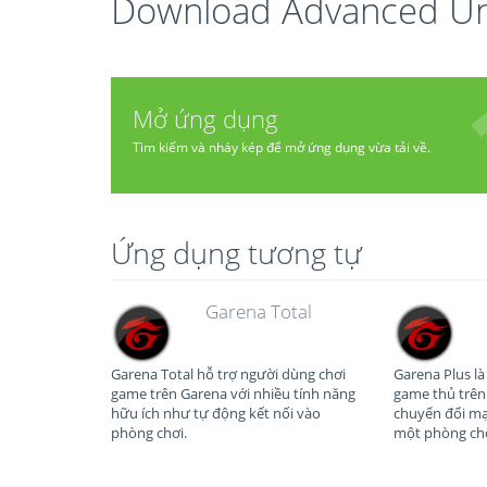
Download Advanced Uni
Mở ứng dụng
Tìm kiếm và nháy kép để mở ứng dụng vừa tải về.
Ứng dụng tương tự
Garena Total
Garena Total hỗ trợ người dùng chơi
Garena Plus l
game trên Garena với nhiều tính năng
game thủ trên 
hữu ích như tự động kết nối vào
chuyển đổi mạ
phòng chơi.
một phòng chơ