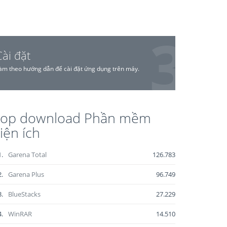
Cài đặt
àm theo hướng dẫn để cài đặt ứng dụng trên máy.
Top download Phần mềm
iện ích
1.
Garena Total
126.783
2.
Garena Plus
96.749
3.
BlueStacks
27.229
4.
WinRAR
14.510