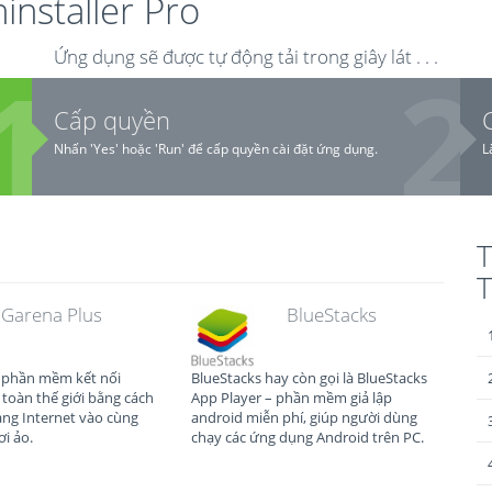
nstaller Pro
Ứng dụng sẽ được tự động tải trong giây lát . . .
Cấp quyền
Nhấn 'Yes' hoặc 'Run' để cấp quyền cài đặt ứng dụng.
L
T
Garena Plus
BlueStacks
à phần mềm kết nối
BlueStacks hay còn gọi là BlueStacks
toàn thế giới bằng cách
App Player – phần mềm giả lập
ng Internet vào cùng
android miễn phí, giúp người dùng
i ảo.
chạy các ứng dụng Android trên PC.