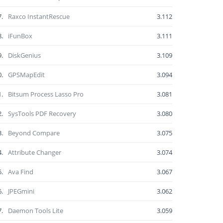
7.
Raxco InstantRescue
3.112
8.
iFunBox
3.111
9.
DiskGenius
3.109
0.
GPSMapEdit
3.094
1.
Bitsum Process Lasso Pro
3.081
2.
SysTools PDF Recovery
3.080
3.
Beyond Compare
3.075
4.
Attribute Changer
3.074
5.
Ava Find
3.067
6.
JPEGmini
3.062
7.
Daemon Tools Lite
3.059