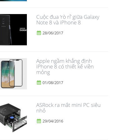
​Cuộc đua ‘rò rỉ’ giữa Galaxy
Note 8 và iPhone 8
28/06/2017
Apple ngầm khẳng định
iPhone 8 có thiết kế viền
mỏng
01/08/2017
ASRock ra mắt mini PC siêu
nhỏ
29/04/2016