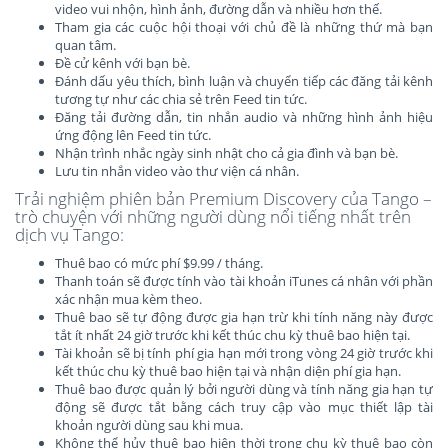
video vui nhộn, hình ảnh, đường dẫn và nhiều hơn thế.
Tham gia các cuộc hội thoại với chủ đề là những thứ mà bạn
quan tâm.
Đề cử kênh với bạn bè.
Đánh dấu yêu thích, bình luận và chuyển tiếp các đăng tải kênh
tương tự như các chia sẻ trên Feed tin tức.
Đăng tải đường dẫn, tin nhắn audio và những hình ảnh hiệu
ứng động lên Feed tin tức.
Nhận trình nhắc ngày sinh nhật cho cả gia đình và bạn bè.
Lưu tin nhắn video vào thư viện cá nhân.
Trải nghiệm phiên bản Premium Discovery của Tango –
trò chuyện với những người dùng nổi tiếng nhất trên
dịch vụ Tango:
Thuê bao có mức phí $9.99 / tháng.
Thanh toán sẽ được tính vào tài khoản iTunes cá nhân với phần
xác nhận mua kèm theo.
Thuê bao sẽ tự động được gia hạn trừ khi tính năng này được
tắt ít nhất 24 giờ trước khi kết thúc chu kỳ thuê bao hiện tại.
Tài khoản sẽ bị tính phí gia hạn mới trong vòng 24 giờ trước khi
kết thúc chu kỳ thuê bao hiện tại và nhận diện phí gia hạn.
Thuê bao được quản lý bởi người dùng và tính năng gia hạn tự
động sẽ được tắt bằng cách truy cập vào mục thiết lập tài
khoản người dùng sau khi mua.
Không thể hủy thuê bao hiện thời trong chu kỳ thuê bao còn