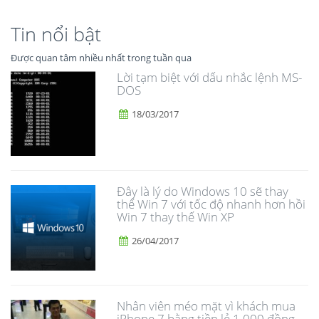
Tin nổi bật
Được quan tâm nhiều nhất trong tuần qua
Lời tạm biệt với dấu nhắc lệnh MS-
DOS
18/03/2017
Đây là lý do Windows 10 sẽ thay
thế Win 7 với tốc độ nhanh hơn hồi
Win 7 thay thế Win XP
26/04/2017
Nhân viên méo mặt vì khách mua
iPhone 7 bằng tiền lẻ 1.000 đồng