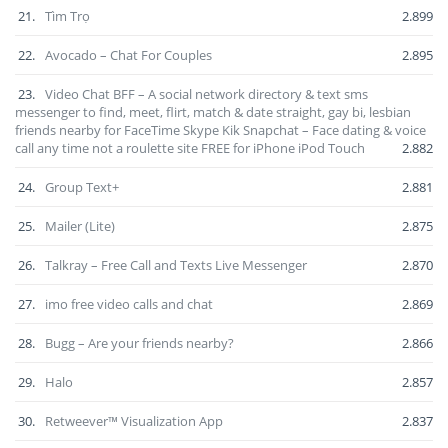
21.
Tìm Trọ
2.899
22.
Avocado – Chat For Couples
2.895
23.
Video Chat BFF – A social network directory & text sms
messenger to find, meet, flirt, match & date straight, gay bi, lesbian
friends nearby for FaceTime Skype Kik Snapchat – Face dating & voice
call any time not a roulette site FREE for iPhone iPod Touch
2.882
24.
Group Text+
2.881
25.
Mailer (Lite)
2.875
26.
Talkray – Free Call and Texts Live Messenger
2.870
27.
imo free video calls and chat
2.869
28.
Bugg – Are your friends nearby?
2.866
29.
Halo
2.857
30.
Retweever™ Visualization App
2.837