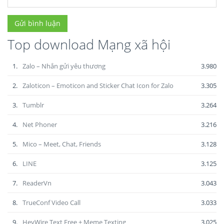
Top download Mạng xã hội
1.
Zalo – Nhắn gửi yêu thương
3.980
2.
Zaloticon – Emoticon and Sticker Chat Icon for Zalo
3.305
3.
Tumblr
3.264
4.
Net Phoner
3.216
5.
Mico – Meet, Chat, Friends
3.128
6.
LINE
3.125
7.
ReaderVn
3.043
8.
TrueConf Video Call
3.033
9.
HeyWire Text Free + Meme Texting
3.025