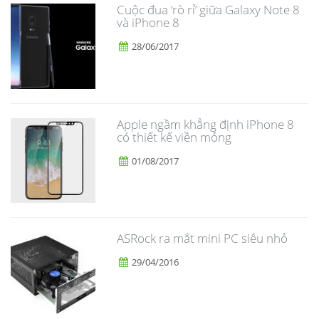
​Cuộc đua ‘rò rỉ’ giữa Galaxy Note 8
và iPhone 8
28/06/2017
Apple ngầm khẳng định iPhone 8
có thiết kế viền mỏng
01/08/2017
ASRock ra mắt mini PC siêu nhỏ
29/04/2016