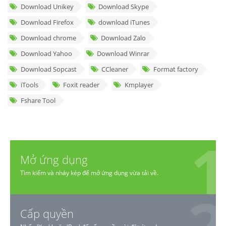
Download Unikey
Download Skype
Download Firefox
download iTunes
Download chrome
Download Zalo
Download Yahoo
Download Winrar
Download Sopcast
CCleaner
Format factory
iTools
Foxit reader
Kmplayer
Fshare Tool
Mở ứng dụng
Tìm kiếm và nháy kép để mở ứng dụng vừa tải về.
Cấp quyền