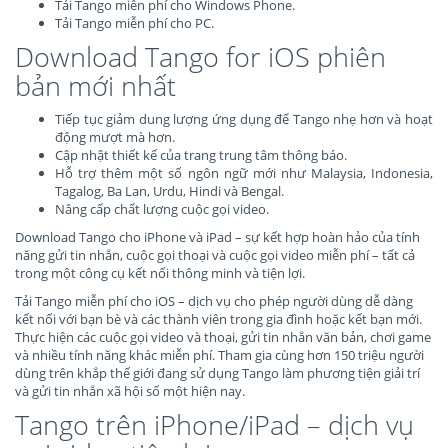
Tải Tango miễn phí cho Windows Phone.
Tải Tango miễn phí cho PC.
Download Tango for iOS phiên
bản mới nhất
Tiếp tục giảm dung lượng ứng dụng để Tango nhẹ hơn và hoạt
động mượt mà hơn.
Cập nhật thiết kế của trang trung tâm thông báo.
Hỗ trợ thêm một số ngôn ngữ mới như Malaysia, Indonesia,
Tagalog, Ba Lan, Urdu, Hindi và Bengal.
Nâng cấp chất lượng cuộc gọi video.
Download Tango cho iPhone và iPad – sự kết hợp hoàn hảo của tính
năng gửi tin nhắn, cuộc gọi thoại và cuộc gọi video miễn phí – tất cả
trong một công cụ kết nối thông minh và tiện lợi.
Tải Tango miễn phí cho iOS – dịch vụ cho phép người dùng dễ dàng
kết nối với bạn bè và các thành viên trong gia đình hoặc kết bạn mới.
Thực hiện các cuộc gọi video và thoại, gửi tin nhắn văn bản, chơi game
và nhiều tính năng khác miễn phí. Tham gia cùng hơn 150 triệu người
dùng trên khắp thế giới đang sử dụng Tango làm phương tiện giải trí
và gửi tin nhắn xã hội số một hiện nay.
Tango trên iPhone/iPad – dịch vụ