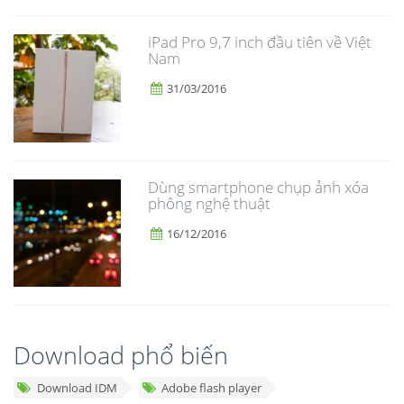
iPad Pro 9,7 inch đầu tiên về Việt
Nam
31/03/2016
Dùng smartphone chụp ảnh xóa
phông nghệ thuật
16/12/2016
Download phổ biến
Download IDM
Adobe flash player