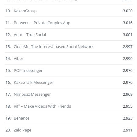
10.
KakaoGroup
3.020
11.
Between – Private Couples App
3.016
12.
Vero – True Social
3.001
13.
CircleMe: The Interest-based Social Network
2.997
14.
Viber
2.990
15.
POP messenger
2.976
16.
KakaoTalk Messenger
2.976
17.
Nimbuzz Messenger
2.969
18.
Riff – Make Videos With Friends
2.955
19.
Behance
2.923
20.
Zalo Page
2.911