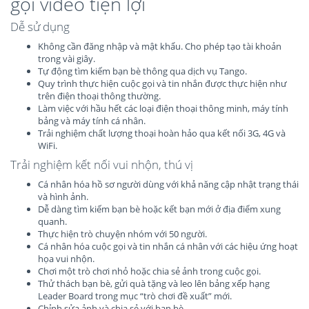
gọi video tiện lợi
Dễ sử dụng
Không cần đăng nhập và mật khẩu. Cho phép tạo tài khoản
trong vài giây.
Tự động tìm kiếm bạn bè thông qua dịch vụ Tango.
Quy trình thực hiện cuộc gọi và tin nhắn được thực hiện như
trên điện thoại thông thường.
Làm việc với hầu hết các loại điện thoại thông minh, máy tính
bảng và máy tính cá nhân.
Trải nghiệm chất lượng thoại hoàn hảo qua kết nối 3G, 4G và
WiFi.
Trải nghiệm kết nối vui nhộn, thú vị
Cá nhân hóa hồ sơ người dùng với khả năng cập nhật trạng thái
và hình ảnh.
Dễ dàng tìm kiếm bạn bè hoặc kết bạn mới ở địa điểm xung
quanh.
Thực hiện trò chuyện nhóm với 50 người.
Cá nhân hóa cuộc gọi và tin nhắn cá nhân với các hiệu ứng hoạt
họa vui nhộn.
Chơi một trò chơi nhỏ hoặc chia sẻ ảnh trong cuộc gọi.
Thử thách bạn bè, gửi quà tặng và leo lên bảng xếp hạng
Leader Board trong mục “trò chơi đề xuất” mới.
Chỉnh sửa ảnh và chia sẻ với bạn bè.