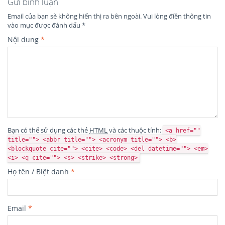
Gửi bình luận
Email của bạn sẽ không hiển thị ra bên ngoài.
Vui lòng điền thông tin
vào mục được đánh dấu
*
Nội dung
*
Bạn có thể sử dụng các thẻ
HTML
và các thuộc tính:
<a href=""
title=""> <abbr title=""> <acronym title=""> <b>
<blockquote cite=""> <cite> <code> <del datetime=""> <em>
<i> <q cite=""> <s> <strike> <strong>
Họ tên / Biệt danh
*
Email
*