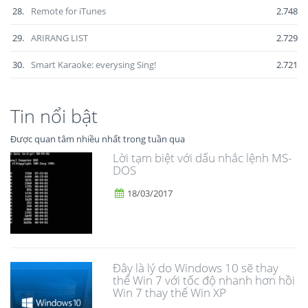
28.
Remote for iTunes
2.748
29.
ARIRANG LIST
2.729
30.
Smart Karaoke: everysing Sing!
2.721
Tin nổi bật
Được quan tâm nhiều nhất trong tuần qua
Lời tạm biệt với dấu nhắc lệnh MS-
DOS
18/03/2017
Đây là lý do Windows 10 sẽ thay
thế Win 7 với tốc độ nhanh hơn hồi
Win 7 thay thế Win XP