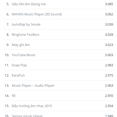
5.
Siêu Ghi âm Giọng nói
3.085
6.
MAVEN Music Player (3D Sound)
3.062
7.
AutoRap by Smule
3.039
8.
Ringtone Toolbox
3.028
9.
Máy ghi âm
3.023
10.
YouTube Music
3.003
11.
Snap Play
2.983
12.
KaraFun
2.975
13.
Music Player – Audio Player
2.963
14.
RE
2.955
15.
Đấu trường âm nhạc 2015
2.954
16.
Sensor music player
2.949