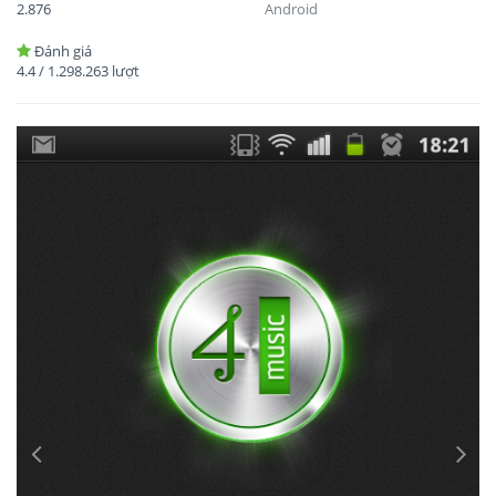
2.876
Android
Đánh giá
4.4
/
1.298.263
lượt