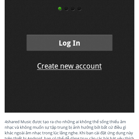
4shared Music được tạo ra cho những ai không thể sống thiếu âm
nhạc và không muốn sự tập trung bị ảnh hưởng bởi bất cứ điều gì
khác ngoài âm nhạc trong lúc lắng nghe. Khi bạn cài đặt ứng dụng này
trên thiết bị Android, bạn có thể dễ dàng truy cập các bài hát yêu thích