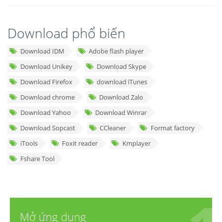
Download phổ biến
Download IDM
Adobe flash player
Download Unikey
Download Skype
Download Firefox
download iTunes
Download chrome
Download Zalo
Download Yahoo
Download Winrar
Download Sopcast
CCleaner
Format factory
iTools
Foxit reader
Kmplayer
Fshare Tool
Mở ứng dụng