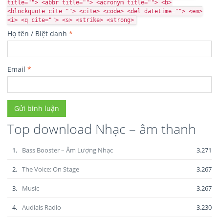
title=""> <abbr title=""> <acronym title=""> <b>
<blockquote cite=""> <cite> <code> <del datetime=""> <em>
<i> <q cite=""> <s> <strike> <strong>
Họ tên / Biệt danh
*
Email
*
Top download Nhạc – âm thanh
1.
Bass Booster – Âm Lượng Nhạc
3.271
2.
The Voice: On Stage
3.267
3.
Music
3.267
4.
Audials Radio
3.230