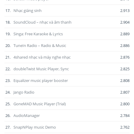
17.
Nhạc giáng sinh
2.913
18.
SoundCloud – nhạc và âm thanh
2.904
19.
Singa: Free Karaoke & Lyrics
2.889
20.
TuneIn Radio – Radio & Music
2.886
21.
4shared nhạc và máy nghe nhạc
2.876
22.
doubleTwist Music Player, Sync
2.825
23.
Equalizer music player booster
2.808
24.
Jango Radio
2.807
25.
GoneMAD Music Player (Trial)
2.800
26.
AudioManager
2.784
27.
SnapNPlay music Demo
2.762