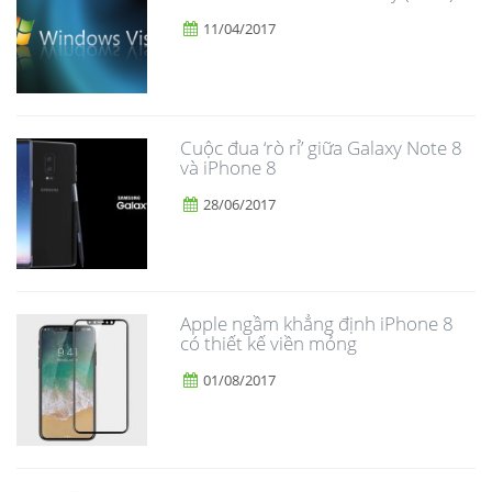
11/04/2017
​Cuộc đua ‘rò rỉ’ giữa Galaxy Note 8
và iPhone 8
28/06/2017
Apple ngầm khẳng định iPhone 8
có thiết kế viền mỏng
01/08/2017