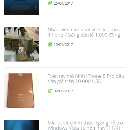
26/04/2017
Nhân viên méo mặt vì khách mua
iPhone 7 bằng tiền lẻ 1.000 đồng
15/04/2017
Trên tay mô hình iPhone 8 Pro đầu
tiên giá trên 10.000 USD
02/08/2017
Microsoft chính thức ngừng hỗ trợ
Windows Vista từ hôm nay (11/4)